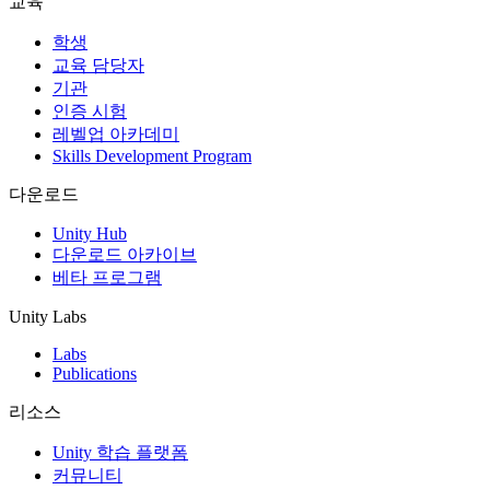
교육
인디 게임
학생
소규모 팀으로 대작 게임을 출시하세요.
교육 담당자
기관
인증 시험
XR 게임
레벨업 아카데미
여러 플랫폼에서 XR 게임을 출시하세요.
Skills Development Program
멀티플레이어 게임
다운로드
멀티플레이어 게임 개발을 간소화하세요.
Unity Hub
다운로드 아카이브
베타 프로그램
Unity Labs
Labs
Publications
리소스
Unity 학습 플랫폼
커뮤니티