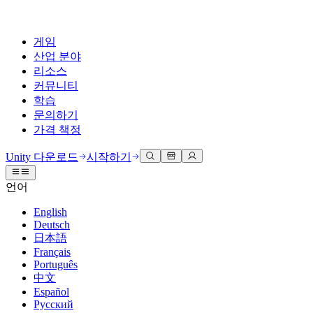
게임
산업 분야
리소스
커뮤니티
학습
문의하기
가격 책정
개발
활용 부문
테크니컬 라이브러리
커뮤니티 허브
모든 레벨 지원
지원 옵션
Unity 다운로드
시작하기
Unity Learn
Unity 엔진
3D 협업
기술 자료
토론
도움 받기
언어
무료로 Unity 기술 마스터
모든 플랫폼 위한 2D 및 3D 게임 제작
실시간 3D 프로젝트 빌드 및 검토
성공을 위한 Unity
공식 유저. '광고 지면'의 타겟 고객 매뉴얼 및 API 레퍼런스
토론, 문제 해결, 소통
English
전문 교육
Deutsch
협업
몰입형 교육
Success 플랜
개발자 툴
이벤트
日本語
Unity 강사와 함께 팀의 역량을 강화하세요
팀과 함께 신속한 협업과 반복 작업을 수행하세요.
몰입도 높은 환경 제작
전문가 지원을 통해 더 빠르게 목표 도달률 달성
릴리스 버전 및 이슈 트래커
글로벌 이벤트 및 현지 이벤트
Français
Unity 처음 사용하시나요
Unity 다운로드
Português
커뮤니티 사례
FAQ
고객 경험
中文
로드맵
시작하기
일반적인 질문에 대한 답변
플랜 및 가격
인터랙티브 3D 경험 제작
Español
Made with Unity
예정된 기능 검토
학습 시작하기
배포
산업 분야
Русский
Unity 크리에이터 소개