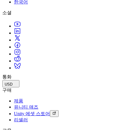
문의하기
한국어
용어집
Unity 필수 학습 길잡이
유니티 팀과 소통하기
멀티플랫폼
제조업
Livestreams
소셜
기술 용어 라이브러리
Unity 사용이 처음이신가요? 여정 시작하기
Unity가 지원하는 25개 이상의 플랫폼을 살펴보세요.
운영 우수성 확보
개발자, 크리에이터, Insider와의 소통
분석 자료
사용법 가이드
LiveOps
리테일
Unity Awards
활용 사례
출시 후 인사이트를 확인하고 라이브 게임을 운영하세요.
실용적인 팁 및 베스트 프랙티스
상점 경험을 온라인 경험으로 전환
전 세계 Unity 크리에이터 축하
실제 성공 사례
성장
교육
자동차
베스트 프랙티스 가이드
사용자 확보
학생용
혁신을 가속화하고 차량 내 경험을 향상시키세요.
전문가 팁
모바일 사용자를 검색하고 Acquire
커리어 시작하기
모든 산업 보기
데모
인앱 결제
교육 담당자 대상 교육
데모, 샘플 및 빌딩 블록
통화
매장 및 D2C 전반에 걸쳐 IAP 관리하세요.
교육 효율 극대화
모든 리소스
USD
새로운 기능
수익화
교육 라이선스
구매
적합한 게임으로 플레이어 연결
교육 기관에 Unity 강력한 기능 도입
제품
블로그
Unity로 광고하세요
Unity로 수익화하세요
유니티 애즈
업데이트, 정보, 기술 팁
활용 부문
자격증
Unity 에셋 스토어
Unity 숙련도를 입증하세요
리셀러
뉴스
모바일 게임
뉴스, 스토리, 보도 센터
Unity로 모바일 히트작을 제작하고 성장시키세요.