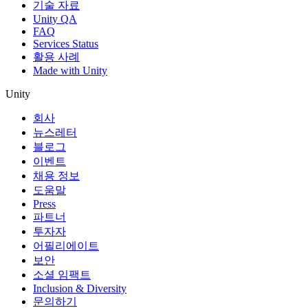
기술 자료
Unity QA
FAQ
Services Status
활용 사례
Made with Unity
Unity
회사
뉴스레터
블로그
이벤트
채용 정보
도움말
Press
파트너
투자자
어필리에이트
보안
소셜 임팩트
Inclusion & Diversity
문의하기