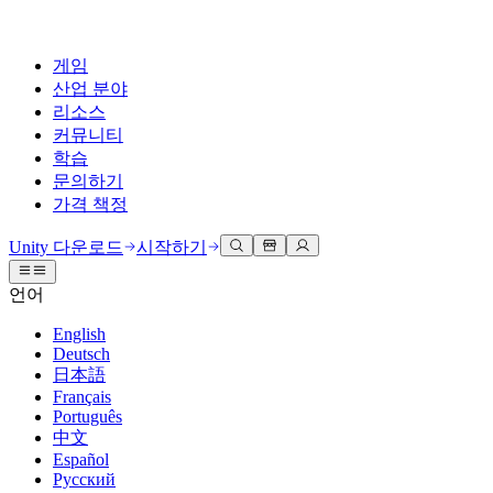
게임
산업 분야
리소스
커뮤니티
학습
문의하기
가격 책정
개발
활용 부문
테크니컬 라이브러리
커뮤니티 허브
모든 레벨 지원
지원 옵션
Unity 다운로드
시작하기
Unity Learn
Unity 엔진
3D 협업
기술 자료
토론
도움 받기
언어
무료로 Unity 기술 마스터
모든 플랫폼 위한 2D 및 3D 게임 제작
실시간 3D 프로젝트 빌드 및 검토
성공을 위한 Unity
공식 유저. '광고 지면'의 타겟 고객 매뉴얼 및 API 레퍼런스
토론, 문제 해결, 소통
English
전문 교육
Deutsch
협업
몰입형 교육
Success 플랜
개발자 툴
이벤트
日本語
Unity 강사와 함께 팀의 역량을 강화하세요
팀과 함께 신속한 협업과 반복 작업을 수행하세요.
몰입도 높은 환경 제작
전문가 지원을 통해 더 빠르게 목표 도달률 달성
릴리스 버전 및 이슈 트래커
글로벌 이벤트 및 현지 이벤트
Français
Unity 처음 사용하시나요
Unity 다운로드
Português
커뮤니티 사례
FAQ
고객 경험
中文
로드맵
시작하기
일반적인 질문에 대한 답변
플랜 및 가격
인터랙티브 3D 경험 제작
Español
Made with Unity
예정된 기능 검토
학습 시작하기
배포
산업 분야
Русский
Unity 크리에이터 소개