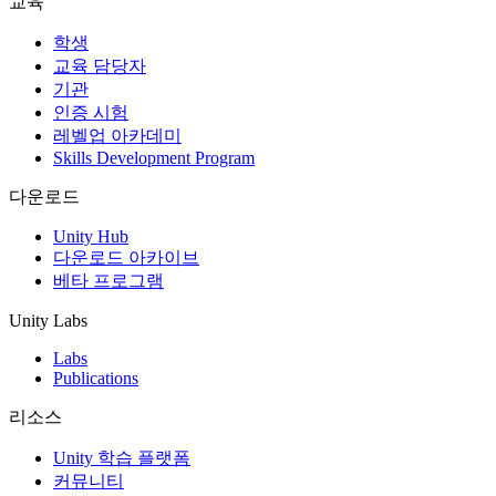
교육
인디 게임
학생
소규모 팀으로 대작 게임을 출시하세요.
교육 담당자
기관
인증 시험
XR 게임
레벨업 아카데미
여러 플랫폼에서 XR 게임을 출시하세요.
Skills Development Program
멀티플레이어 게임
다운로드
멀티플레이어 게임 개발을 간소화하세요.
Unity Hub
다운로드 아카이브
베타 프로그램
Unity Labs
Labs
Publications
리소스
Unity 학습 플랫폼
커뮤니티