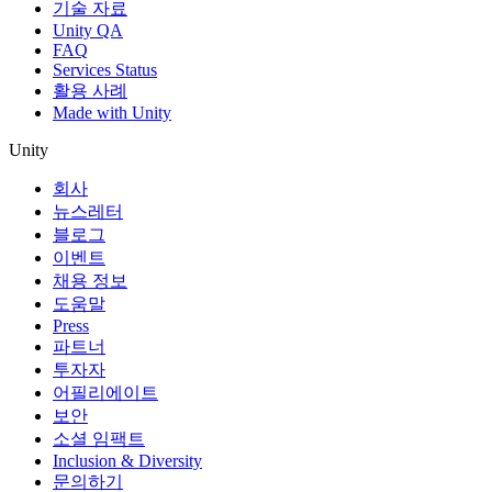
기술 자료
Unity QA
FAQ
Services Status
활용 사례
Made with Unity
Unity
회사
뉴스레터
블로그
이벤트
채용 정보
도움말
Press
파트너
투자자
어필리에이트
보안
소셜 임팩트
Inclusion & Diversity
문의하기