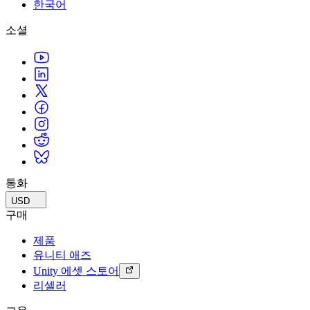
문의하기
한국어
용어집
Unity 필수 학습 길잡이
유니티 팀과 소통하기
멀티플랫폼
제조업
Livestreams
소셜
기술 용어 라이브러리
Unity 사용이 처음이신가요? 여정 시작하기
Unity가 지원하는 25개 이상의 플랫폼을 살펴보세요.
운영 우수성 확보
개발자, 크리에이터, Insider와의 소통
분석 자료
사용법 가이드
LiveOps
리테일
Unity Awards
활용 사례
출시 후 인사이트를 확인하고 라이브 게임을 운영하세요.
실용적인 팁 및 베스트 프랙티스
상점 경험을 온라인 경험으로 전환
전 세계 Unity 크리에이터 축하
실제 성공 사례
성장
교육
자동차
베스트 프랙티스 가이드
사용자 확보
학생용
혁신을 가속화하고 차량 내 경험을 향상시키세요.
전문가 팁
모바일 사용자를 검색하고 Acquire
커리어 시작하기
모든 산업 보기
데모
인앱 결제
교육 담당자 대상 교육
데모, 샘플 및 빌딩 블록
통화
매장 및 D2C 전반에 걸쳐 IAP 관리하세요.
교육 효율 극대화
모든 리소스
USD
새로운 기능
수익화
교육 라이선스
구매
적합한 게임으로 플레이어 연결
교육 기관에 Unity 강력한 기능 도입
제품
블로그
Unity로 광고하세요
Unity로 수익화하세요
유니티 애즈
업데이트, 정보, 기술 팁
활용 부문
자격증
Unity 에셋 스토어
Unity 숙련도를 입증하세요
리셀러
뉴스
모바일 게임
뉴스, 스토리, 보도 센터
Unity로 모바일 히트작을 제작하고 성장시키세요.