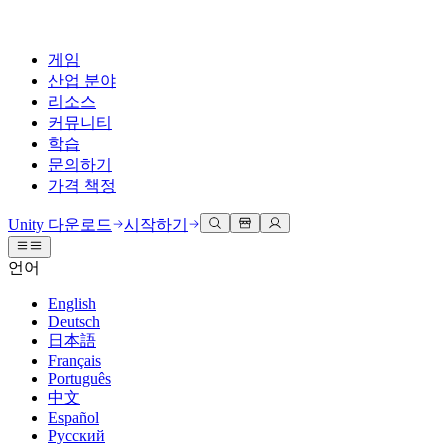
게임
산업 분야
리소스
커뮤니티
학습
문의하기
가격 책정
개발
활용 부문
테크니컬 라이브러리
커뮤니티 허브
모든 레벨 지원
지원 옵션
Unity 다운로드
시작하기
Unity Learn
Unity 엔진
3D 협업
기술 자료
토론
도움 받기
언어
무료로 Unity 기술 마스터
모든 플랫폼 위한 2D 및 3D 게임 제작
실시간 3D 프로젝트 빌드 및 검토
성공을 위한 Unity
공식 유저. '광고 지면'의 타겟 고객 매뉴얼 및 API 레퍼런스
토론, 문제 해결, 소통
English
전문 교육
Deutsch
협업
몰입형 교육
Success 플랜
개발자 툴
이벤트
日本語
Unity 강사와 함께 팀의 역량을 강화하세요
팀과 함께 신속한 협업과 반복 작업을 수행하세요.
몰입도 높은 환경 제작
전문가 지원을 통해 더 빠르게 목표 도달률 달성
릴리스 버전 및 이슈 트래커
글로벌 이벤트 및 현지 이벤트
Français
Unity 처음 사용하시나요
Unity 다운로드
Português
커뮤니티 사례
FAQ
고객 경험
中文
로드맵
시작하기
일반적인 질문에 대한 답변
플랜 및 가격
인터랙티브 3D 경험 제작
Español
Made with Unity
예정된 기능 검토
학습 시작하기
배포
산업 분야
Русский
Unity 크리에이터 소개