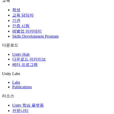
교육
인디 게임
학생
소규모 팀으로 대작 게임을 출시하세요.
교육 담당자
기관
인증 시험
XR 게임
레벨업 아카데미
여러 플랫폼에서 XR 게임을 출시하세요.
Skills Development Program
멀티플레이어 게임
다운로드
멀티플레이어 게임 개발을 간소화하세요.
Unity Hub
다운로드 아카이브
베타 프로그램
Unity Labs
Labs
Publications
리소스
Unity 학습 플랫폼
커뮤니티