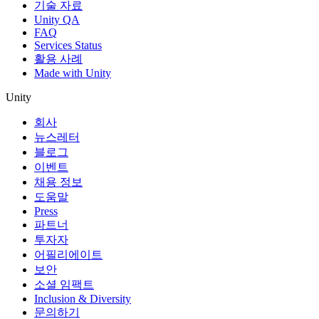
기술 자료
Unity QA
FAQ
Services Status
활용 사례
Made with Unity
Unity
회사
뉴스레터
블로그
이벤트
채용 정보
도움말
Press
파트너
투자자
어필리에이트
보안
소셜 임팩트
Inclusion & Diversity
문의하기