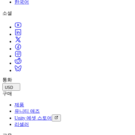
문의하기
한국어
용어집
Unity 필수 학습 길잡이
유니티 팀과 소통하기
멀티플랫폼
제조업
Livestreams
소셜
기술 용어 라이브러리
Unity 사용이 처음이신가요? 여정 시작하기
Unity가 지원하는 25개 이상의 플랫폼을 살펴보세요.
운영 우수성 확보
개발자, 크리에이터, Insider와의 소통
분석 자료
사용법 가이드
LiveOps
리테일
Unity Awards
활용 사례
출시 후 인사이트를 확인하고 라이브 게임을 운영하세요.
실용적인 팁 및 베스트 프랙티스
상점 경험을 온라인 경험으로 전환
전 세계 Unity 크리에이터 축하
실제 성공 사례
성장
교육
자동차
베스트 프랙티스 가이드
사용자 확보
학생용
혁신을 가속화하고 차량 내 경험을 향상시키세요.
전문가 팁
모바일 사용자를 검색하고 Acquire
커리어 시작하기
모든 산업 보기
데모
인앱 결제
교육 담당자 대상 교육
데모, 샘플 및 빌딩 블록
통화
매장 및 D2C 전반에 걸쳐 IAP 관리하세요.
교육 효율 극대화
모든 리소스
USD
새로운 기능
수익화
교육 라이선스
구매
적합한 게임으로 플레이어 연결
교육 기관에 Unity 강력한 기능 도입
제품
블로그
Unity로 광고하세요
Unity로 수익화하세요
유니티 애즈
업데이트, 정보, 기술 팁
활용 부문
자격증
Unity 에셋 스토어
Unity 숙련도를 입증하세요
리셀러
뉴스
모바일 게임
뉴스, 스토리, 보도 센터
Unity로 모바일 히트작을 제작하고 성장시키세요.