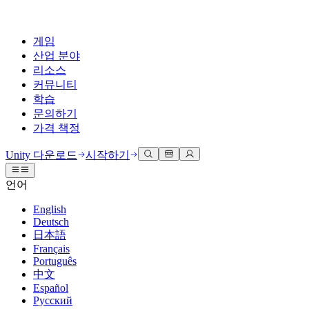
게임
산업 분야
리소스
커뮤니티
학습
문의하기
가격 책정
개발
활용 부문
테크니컬 라이브러리
커뮤니티 허브
모든 레벨 지원
지원 옵션
Unity 다운로드
시작하기
Unity Learn
Unity 엔진
3D 협업
기술 자료
토론
도움 받기
언어
무료로 Unity 기술 마스터
모든 플랫폼 위한 2D 및 3D 게임 제작
실시간 3D 프로젝트 빌드 및 검토
성공을 위한 Unity
공식 유저. '광고 지면'의 타겟 고객 매뉴얼 및 API 레퍼런스
토론, 문제 해결, 소통
English
전문 교육
Deutsch
협업
몰입형 교육
Success 플랜
개발자 툴
이벤트
日本語
Unity 강사와 함께 팀의 역량을 강화하세요
팀과 함께 신속한 협업과 반복 작업을 수행하세요.
몰입도 높은 환경 제작
전문가 지원을 통해 더 빠르게 목표 도달률 달성
릴리스 버전 및 이슈 트래커
글로벌 이벤트 및 현지 이벤트
Français
Unity 처음 사용하시나요
Unity 다운로드
Português
커뮤니티 사례
FAQ
고객 경험
中文
로드맵
시작하기
일반적인 질문에 대한 답변
플랜 및 가격
인터랙티브 3D 경험 제작
Español
Made with Unity
예정된 기능 검토
학습 시작하기
배포
산업 분야
Русский
Unity 크리에이터 소개