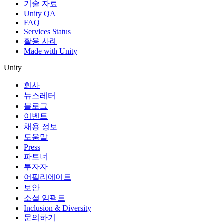
기술 자료
Unity QA
FAQ
Services Status
활용 사례
Made with Unity
Unity
회사
뉴스레터
블로그
이벤트
채용 정보
도움말
Press
파트너
투자자
어필리에이트
보안
소셜 임팩트
Inclusion & Diversity
문의하기