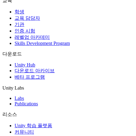
교육
인디 게임
학생
소규모 팀으로 대작 게임을 출시하세요.
교육 담당자
기관
인증 시험
XR 게임
레벨업 아카데미
여러 플랫폼에서 XR 게임을 출시하세요.
Skills Development Program
멀티플레이어 게임
다운로드
멀티플레이어 게임 개발을 간소화하세요.
Unity Hub
다운로드 아카이브
베타 프로그램
Unity Labs
Labs
Publications
리소스
Unity 학습 플랫폼
커뮤니티