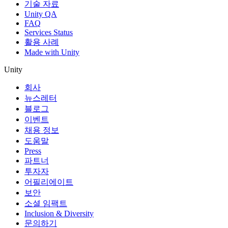
기술 자료
Unity QA
FAQ
Services Status
활용 사례
Made with Unity
Unity
회사
뉴스레터
블로그
이벤트
채용 정보
도움말
Press
파트너
투자자
어필리에이트
보안
소셜 임팩트
Inclusion & Diversity
문의하기