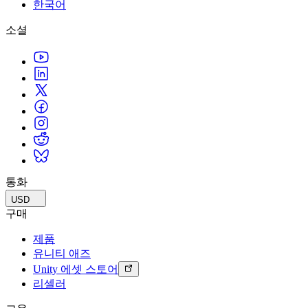
문의하기
한국어
용어집
Unity 필수 학습 길잡이
유니티 팀과 소통하기
멀티플랫폼
제조업
Livestreams
소셜
기술 용어 라이브러리
Unity 사용이 처음이신가요? 여정 시작하기
Unity가 지원하는 25개 이상의 플랫폼을 살펴보세요.
운영 우수성 확보
개발자, 크리에이터, Insider와의 소통
분석 자료
사용법 가이드
LiveOps
리테일
Unity Awards
활용 사례
출시 후 인사이트를 확인하고 라이브 게임을 운영하세요.
실용적인 팁 및 베스트 프랙티스
상점 경험을 온라인 경험으로 전환
전 세계 Unity 크리에이터 축하
실제 성공 사례
성장
교육
자동차
베스트 프랙티스 가이드
사용자 확보
학생용
혁신을 가속화하고 차량 내 경험을 향상시키세요.
전문가 팁
모바일 사용자를 검색하고 Acquire
커리어 시작하기
모든 산업 보기
데모
인앱 결제
교육 담당자 대상 교육
데모, 샘플 및 빌딩 블록
통화
매장 및 D2C 전반에 걸쳐 IAP 관리하세요.
교육 효율 극대화
모든 리소스
USD
새로운 기능
수익화
교육 라이선스
구매
적합한 게임으로 플레이어 연결
교육 기관에 Unity 강력한 기능 도입
제품
블로그
Unity로 광고하세요
Unity로 수익화하세요
유니티 애즈
업데이트, 정보, 기술 팁
활용 부문
자격증
Unity 에셋 스토어
Unity 숙련도를 입증하세요
리셀러
뉴스
모바일 게임
뉴스, 스토리, 보도 센터
Unity로 모바일 히트작을 제작하고 성장시키세요.