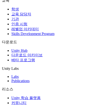
교육
인디 게임
학생
소규모 팀으로 대작 게임을 출시하세요.
교육 담당자
기관
인증 시험
XR 게임
레벨업 아카데미
여러 플랫폼에서 XR 게임을 출시하세요.
Skills Development Program
멀티플레이어 게임
다운로드
멀티플레이어 게임 개발을 간소화하세요.
Unity Hub
다운로드 아카이브
베타 프로그램
Unity Labs
Labs
Publications
리소스
Unity 학습 플랫폼
커뮤니티