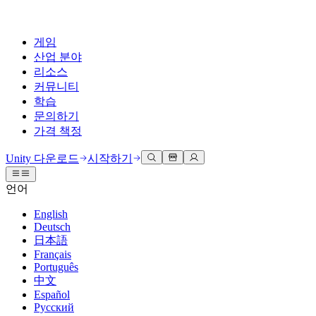
게임
산업 분야
리소스
커뮤니티
학습
문의하기
가격 책정
개발
활용 부문
테크니컬 라이브러리
커뮤니티 허브
모든 레벨 지원
지원 옵션
Unity 다운로드
시작하기
Unity Learn
Unity 엔진
3D 협업
기술 자료
토론
도움 받기
언어
무료로 Unity 기술 마스터
모든 플랫폼 위한 2D 및 3D 게임 제작
실시간 3D 프로젝트 빌드 및 검토
성공을 위한 Unity
공식 유저. '광고 지면'의 타겟 고객 매뉴얼 및 API 레퍼런스
토론, 문제 해결, 소통
English
전문 교육
Deutsch
협업
몰입형 교육
Success 플랜
개발자 툴
이벤트
日本語
Unity 강사와 함께 팀의 역량을 강화하세요
팀과 함께 신속한 협업과 반복 작업을 수행하세요.
몰입도 높은 환경 제작
전문가 지원을 통해 더 빠르게 목표 도달률 달성
릴리스 버전 및 이슈 트래커
글로벌 이벤트 및 현지 이벤트
Français
Unity 처음 사용하시나요
Unity 다운로드
Português
커뮤니티 사례
FAQ
고객 경험
中文
로드맵
시작하기
일반적인 질문에 대한 답변
플랜 및 가격
인터랙티브 3D 경험 제작
Español
Made with Unity
예정된 기능 검토
학습 시작하기
배포
산업 분야
Русский
Unity 크리에이터 소개