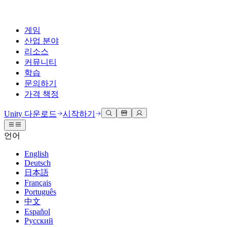
게임
산업 분야
리소스
커뮤니티
학습
문의하기
가격 책정
개발
활용 부문
테크니컬 라이브러리
커뮤니티 허브
모든 레벨 지원
지원 옵션
Unity 다운로드
시작하기
Unity Learn
Unity 엔진
3D 협업
기술 자료
토론
도움 받기
언어
무료로 Unity 기술 마스터
모든 플랫폼 위한 2D 및 3D 게임 제작
실시간 3D 프로젝트 빌드 및 검토
성공을 위한 Unity
공식 유저. '광고 지면'의 타겟 고객 매뉴얼 및 API 레퍼런스
토론, 문제 해결, 소통
English
전문 교육
Deutsch
협업
몰입형 교육
Success 플랜
개발자 툴
이벤트
日本語
Unity 강사와 함께 팀의 역량을 강화하세요
팀과 함께 신속한 협업과 반복 작업을 수행하세요.
몰입도 높은 환경 제작
전문가 지원을 통해 더 빠르게 목표 도달률 달성
릴리스 버전 및 이슈 트래커
글로벌 이벤트 및 현지 이벤트
Français
Unity 처음 사용하시나요
Unity 다운로드
Português
커뮤니티 사례
FAQ
고객 경험
中文
로드맵
시작하기
일반적인 질문에 대한 답변
플랜 및 가격
인터랙티브 3D 경험 제작
Español
Made with Unity
예정된 기능 검토
학습 시작하기
배포
산업 분야
Русский
Unity 크리에이터 소개