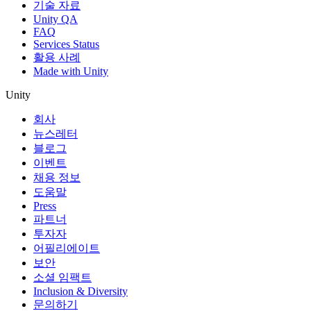
기술 자료
Unity QA
FAQ
Services Status
활용 사례
Made with Unity
Unity
회사
뉴스레터
블로그
이벤트
채용 정보
도움말
Press
파트너
투자자
어필리에이트
보안
소셜 임팩트
Inclusion & Diversity
문의하기