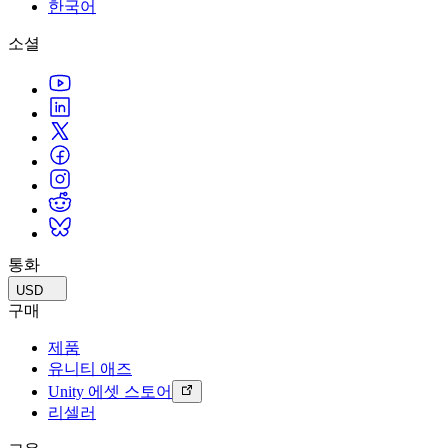
문의하기
한국어
용어집
Unity 필수 학습 길잡이
유니티 팀과 소통하기
멀티플랫폼
제조업
Livestreams
소셜
기술 용어 라이브러리
Unity 사용이 처음이신가요? 여정 시작하기
Unity가 지원하는 25개 이상의 플랫폼을 살펴보세요.
운영 우수성 확보
개발자, 크리에이터, Insider와의 소통
분석 자료
사용법 가이드
LiveOps
리테일
Unity Awards
활용 사례
출시 후 인사이트를 확인하고 라이브 게임을 운영하세요.
실용적인 팁 및 베스트 프랙티스
상점 경험을 온라인 경험으로 전환
전 세계 Unity 크리에이터 축하
실제 성공 사례
성장
교육
자동차
베스트 프랙티스 가이드
사용자 확보
학생용
혁신을 가속화하고 차량 내 경험을 향상시키세요.
전문가 팁
모바일 사용자를 검색하고 Acquire
커리어 시작하기
모든 산업 보기
데모
인앱 결제
교육 담당자 대상 교육
데모, 샘플 및 빌딩 블록
통화
매장 및 D2C 전반에 걸쳐 IAP 관리하세요.
교육 효율 극대화
모든 리소스
USD
새로운 기능
수익화
교육 라이선스
구매
적합한 게임으로 플레이어 연결
교육 기관에 Unity 강력한 기능 도입
제품
블로그
Unity로 광고하세요
Unity로 수익화하세요
유니티 애즈
업데이트, 정보, 기술 팁
활용 부문
자격증
Unity 에셋 스토어
Unity 숙련도를 입증하세요
리셀러
뉴스
모바일 게임
뉴스, 스토리, 보도 센터
Unity로 모바일 히트작을 제작하고 성장시키세요.