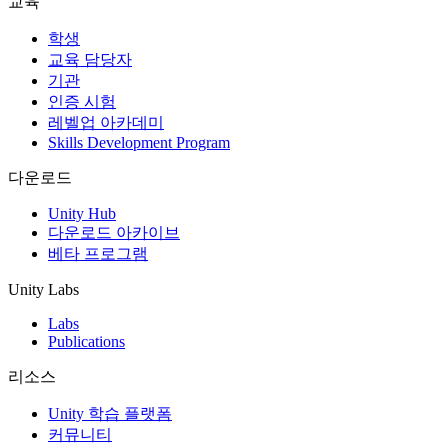
교육
인디 게임
학생
소규모 팀으로 대작 게임을 출시하세요.
교육 담당자
기관
인증 시험
XR 게임
레벨업 아카데미
여러 플랫폼에서 XR 게임을 출시하세요.
Skills Development Program
멀티플레이어 게임
다운로드
멀티플레이어 게임 개발을 간소화하세요.
Unity Hub
다운로드 아카이브
베타 프로그램
Unity Labs
Labs
Publications
리소스
Unity 학습 플랫폼
커뮤니티