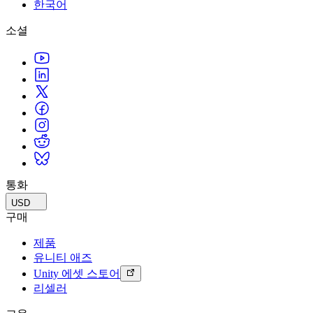
문의하기
한국어
용어집
Unity 필수 학습 길잡이
유니티 팀과 소통하기
멀티플랫폼
제조업
Livestreams
소셜
기술 용어 라이브러리
Unity 사용이 처음이신가요? 여정 시작하기
Unity가 지원하는 25개 이상의 플랫폼을 살펴보세요.
운영 우수성 확보
개발자, 크리에이터, Insider와의 소통
분석 자료
사용법 가이드
LiveOps
리테일
Unity Awards
활용 사례
출시 후 인사이트를 확인하고 라이브 게임을 운영하세요.
실용적인 팁 및 베스트 프랙티스
상점 경험을 온라인 경험으로 전환
전 세계 Unity 크리에이터 축하
실제 성공 사례
성장
교육
자동차
베스트 프랙티스 가이드
사용자 확보
학생용
혁신을 가속화하고 차량 내 경험을 향상시키세요.
전문가 팁
모바일 사용자를 검색하고 Acquire
커리어 시작하기
모든 산업 보기
데모
인앱 결제
교육 담당자 대상 교육
데모, 샘플 및 빌딩 블록
통화
매장 및 D2C 전반에 걸쳐 IAP 관리하세요.
교육 효율 극대화
모든 리소스
USD
새로운 기능
수익화
교육 라이선스
구매
적합한 게임으로 플레이어 연결
교육 기관에 Unity 강력한 기능 도입
제품
블로그
Unity로 광고하세요
Unity로 수익화하세요
유니티 애즈
업데이트, 정보, 기술 팁
활용 부문
자격증
Unity 에셋 스토어
Unity 숙련도를 입증하세요
리셀러
뉴스
모바일 게임
뉴스, 스토리, 보도 센터
Unity로 모바일 히트작을 제작하고 성장시키세요.