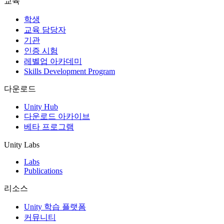
교육
인디 게임
학생
소규모 팀으로 대작 게임을 출시하세요.
교육 담당자
기관
인증 시험
XR 게임
레벨업 아카데미
여러 플랫폼에서 XR 게임을 출시하세요.
Skills Development Program
멀티플레이어 게임
다운로드
멀티플레이어 게임 개발을 간소화하세요.
Unity Hub
다운로드 아카이브
베타 프로그램
Unity Labs
Labs
Publications
리소스
Unity 학습 플랫폼
커뮤니티