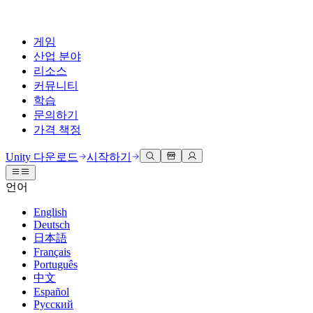
게임
산업 분야
리소스
커뮤니티
학습
문의하기
가격 책정
개발
활용 부문
테크니컬 라이브러리
커뮤니티 허브
모든 레벨 지원
지원 옵션
Unity 다운로드
시작하기
Unity Learn
Unity 엔진
3D 협업
기술 자료
토론
도움 받기
언어
무료로 Unity 기술 마스터
모든 플랫폼 위한 2D 및 3D 게임 제작
실시간 3D 프로젝트 빌드 및 검토
성공을 위한 Unity
공식 유저. '광고 지면'의 타겟 고객 매뉴얼 및 API 레퍼런스
토론, 문제 해결, 소통
English
전문 교육
Deutsch
협업
몰입형 교육
Success 플랜
개발자 툴
이벤트
日本語
Unity 강사와 함께 팀의 역량을 강화하세요
팀과 함께 신속한 협업과 반복 작업을 수행하세요.
몰입도 높은 환경 제작
전문가 지원을 통해 더 빠르게 목표 도달률 달성
릴리스 버전 및 이슈 트래커
글로벌 이벤트 및 현지 이벤트
Français
Unity 처음 사용하시나요
Unity 다운로드
Português
커뮤니티 사례
FAQ
고객 경험
中文
로드맵
시작하기
일반적인 질문에 대한 답변
플랜 및 가격
인터랙티브 3D 경험 제작
Español
Made with Unity
예정된 기능 검토
학습 시작하기
배포
산업 분야
Русский
Unity 크리에이터 소개