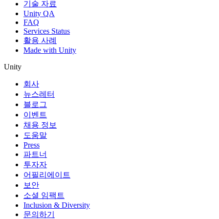
기술 자료
Unity QA
FAQ
Services Status
활용 사례
Made with Unity
Unity
회사
뉴스레터
블로그
이벤트
채용 정보
도움말
Press
파트너
투자자
어필리에이트
보안
소셜 임팩트
Inclusion & Diversity
문의하기