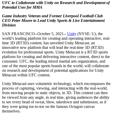
문의하기
UFC to Collaborate with Unity on Research and Development of
용어집
Unity 필수 학습 길잡이
유니티 팀과 소통하기
멀티플랫폼
제조업
Potential Uses for MMA
Livestreams
기술 용어 라이브러리
Unity 사용이 처음이신가요? 여정 시작하기
Unity가 지원하는 25개 이상의 플랫폼을 살펴보세요.
운영 우수성 확보
개발자, 크리에이터, Insider와의 소통
Game Industry Veteran and Former Liverpool Football Club
분석 자료
CEO Peter Moore to Lead Unity Sports & Live Entertainment
사용법 가이드
LiveOps
리테일
Division
Unity Awards
활용 사례
출시 후 인사이트를 확인하고 라이브 게임을 운영하세요.
실용적인 팁 및 베스트 프랙티스
상점 경험을 온라인 경험으로 전환
전 세계 Unity 크리에이터 축하
실제 성공 사례
SAN FRANCISCO--October 5, 2021--
Unity
(NYSE: U), the
성장
교육
world’s leading platform for creating and operating interactive, real-
자동차
time 3D (RT3D) content, has unveiled Unity Metacast, an
베스트 프랙티스 가이드
사용자 확보
학생용
혁신을 가속화하고 차량 내 경험을 향상시키세요.
innovative new platform that will lead the real-time 3D (RT3D)
전문가 팁
모바일 사용자를 검색하고 Acquire
커리어 시작하기
모든 산업 보기
evolution for professional sports. Unity Metacast is a RT3D sports
platform for creating and delivering interactive content, direct to the
consumer. UFC, the leading mixed martial arts organization, and
데모
인앱 결제
교육 담당자 대상 교육
one of the most popular sports brands in the world, will collaborate
데모, 샘플 및 빌딩 블록
매장 및 D2C 전반에 걸쳐 IAP 관리하세요.
교육 효율 극대화
on research and development of potential applications for Unity
모든 리소스
Metacast within UFC content.
새로운 기능
수익화
교육 라이선스
Unity Metacast uses volumetric technology, which encompasses the
적합한 게임으로 플레이어 연결
교육 기관에 Unity 강력한 기능 도입
process of capturing, viewing, and interacting with the real-world,
블로그
Unity로 광고하세요
Unity로 수익화하세요
from moving people to static objects, in 3D. This content can then
업데이트, 정보, 기술 팁
활용 부문
자격증
be viewed from any angle, in real time, giving audiences the ability
Unity 숙련도를 입증하세요
to see every bead of sweat, blow, takedown and submission, as if
뉴스
모바일 게임
they were going toe-to-toe on the famous Octagon canvas
themselves.
뉴스, 스토리, 보도 센터
Unity로 모바일 히트작을 제작하고 성장시키세요.