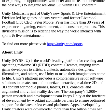
to exploring the opportunities with Peter and his team to determine
the best ways to integrate real-time 3D within UFC content.”
Unity Metacast is part of Unity’s new Sports & Live Entertainment
Division led by games industry veteran and former Liverpool
Football Club CEO, Peter Moore. Peter has more than 30 years of
experience in gaming, entertainment, and consumer products. This
division’s mission is to redefine the way the world interacts with
sports & live entertainment.
To find out more please visit
https://unity.com/sports
About Unity
Unity (NYSE: U) is the world’s leading platform for creating and
operating real-time 3D (RT3D) content. Creators, ranging from
game developers to artists, architects, automotive designers,
filmmakers, and others, use Unity to make their imaginations come
to life. Unity’s platform provides a comprehensive set of software
solutions to create, run and monetize interactive, real-time 2D and
3D content for mobile phones, tablets, PCs, consoles, and
augmented and virtual reality devices. The company’s 1,800+
person research and development team keeps Unity at the forefront
of development by working alongside partners to ensure optimized
support for the latest releases and platforms. Apps developed by
Unity creators were downloaded more than five billion times per