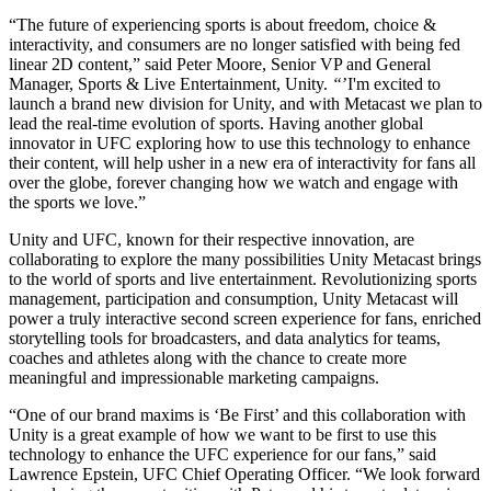
“The future of experiencing sports is about freedom, choice &
인디 게임
interactivity, and consumers are no longer satisfied with being fed
소규모 팀으로 대작 게임을 출시하세요.
linear 2D content,” said Peter Moore, Senior VP and General
Manager, Sports & Live Entertainment, Unity.
“
’I'm excited to
launch a brand new division for Unity, and with Metacast we plan to
XR 게임
lead the real-time evolution of sports. Having another global
여러 플랫폼에서 XR 게임을 출시하세요.
innovator in UFC exploring how to use this technology to enhance
their content, will help usher in a new era of interactivity for fans all
over the globe, forever changing how we watch and engage with
멀티플레이어 게임
the sports we love.”
멀티플레이어 게임 개발을 간소화하세요.
Unity and UFC, known for their respective innovation, are
collaborating to explore the many possibilities Unity Metacast brings
to the world of sports and live entertainment. Revolutionizing sports
management, participation and consumption, Unity Metacast will
power a truly interactive second screen experience for fans, enriched
storytelling tools for broadcasters, and data analytics for teams,
coaches and athletes along with the chance to create more
meaningful and impressionable marketing campaigns.
“One of our brand maxims is ‘Be First’ and this collaboration with
Unity is a great example of how we want to be first to use this
technology to enhance the UFC experience for our fans,” said
Lawrence Epstein, UFC Chief Operating Officer. “We look forward