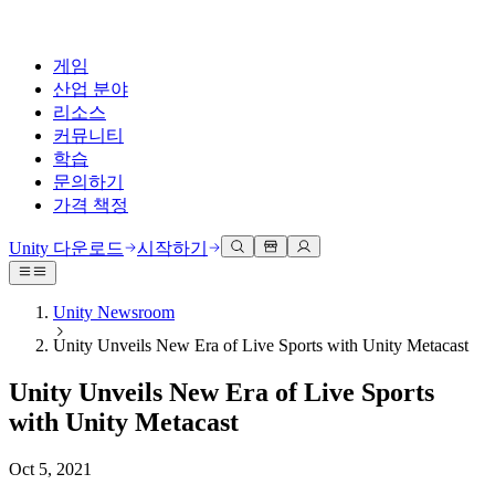
게임
산업 분야
리소스
커뮤니티
학습
문의하기
가격 책정
개발
활용 부문
테크니컬 라이브러리
커뮤니티 허브
모든 레벨 지원
지원 옵션
Unity 다운로드
시작하기
Unity Learn
Unity 엔진
3D 협업
기술 자료
토론
도움 받기
무료로 Unity 기술 마스터
모든 플랫폼 위한 2D 및 3D 게임 제작
실시간 3D 프로젝트 빌드 및 검토
성공을 위한 Unity
Unity Newsroom
공식 유저. '광고 지면'의 타겟 고객 매뉴얼 및 API 레퍼런스
토론, 문제 해결, 소통
Unity Unveils New Era of Live Sports with Unity Metacast
전문 교육
협업
몰입형 교육
Success 플랜
개발자 툴
이벤트
Unity 강사와 함께 팀의 역량을 강화하세요
팀과 함께 신속한 협업과 반복 작업을 수행하세요.
몰입도 높은 환경 제작
전문가 지원을 통해 더 빠르게 목표 도달률 달성
Unity Unveils New Era of Live Sports
릴리스 버전 및 이슈 트래커
글로벌 이벤트 및 현지 이벤트
Unity 처음 사용하시나요
Unity 다운로드
with Unity Metacast
커뮤니티 사례
FAQ
고객 경험
로드맵
시작하기
일반적인 질문에 대한 답변
플랜 및 가격
인터랙티브 3D 경험 제작
Oct 5, 2021
Made with Unity
예정된 기능 검토
학습 시작하기
배포
산업 분야
Unity 크리에이터 소개