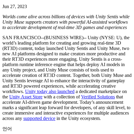
문의하기
Jun 27, 2023
용어집
Unity 필수 학습 길잡이
유니티 팀과 소통하기
멀티플랫폼
제조업
Livestreams
기술 용어 라이브러리
Unity 사용이 처음이신가요? 여정 시작하기
Unity가 지원하는 25개 이상의 플랫폼을 살펴보세요.
운영 우수성 확보
Worlds come alive across billions of devices with Unity Sentis while
개발자, 크리에이터, Insider와의 소통
분석 자료
Unity Muse supports creators with powerful AI-assisted workflows
사용법 가이드
to accelerate development of real-time 3D games and experiences
LiveOps
리테일
Unity Awards
활용 사례
출시 후 인사이트를 확인하고 라이브 게임을 운영하세요.
실용적인 팁 및 베스트 프랙티스
상점 경험을 온라인 경험으로 전환
전 세계 Unity 크리에이터 축하
SAN FRANCISCO--(BUSINESS WIRE)-- Unity (NYSE: U), the
실제 성공 사례
성장
교육
world’s leading platform for creating and growing real-time 3D
자동차
(RT3D) content, today launched Unity Sentis and Unity Muse, two
베스트 프랙티스 가이드
사용자 확보
학생용
new AI platforms designed to make creators more productive and
혁신을 가속화하고 차량 내 경험을 향상시키세요.
전문가 팁
their RT3D experiences more engaging. Unity Sentis is a cross-
모바일 사용자를 검색하고 Acquire
커리어 시작하기
모든 산업 보기
platform runtime inference engine that helps deploy AI models in
any Unity project, and Unity Muse consists of tools used to
데모
인앱 결제
교육 담당자 대상 교육
accelerate creation of RT3D content. Together, both Unity Muse and
데모, 샘플 및 빌딩 블록
매장 및 D2C 전반에 걸쳐 IAP 관리하세요.
교육 효율 극대화
Unity Sentis leverage AI to enhance the interactivity of gameplay
모든 리소스
and RT3D powered experiences, while accelerating creative
새로운 기능
workflows.
Unity today also launched
a dedicated marketplace on
수익화
교육 라이선스
the
Unity Asset Store
with a collection of
Verified Solutions
that
적합한 게임으로 플레이어 연결
교육 기관에 Unity 강력한 기능 도입
accelerate AI-driven game development. Today’s announcement
블로그
Unity로 광고하세요
Unity로 수익화하세요
marks a significant leap forward for developers, of any skill level, to
업데이트, 정보, 기술 팁
활용 부문
자격증
create immersive and interactive experiences for multiple audiences
across any
supported device
in the Unity ecosystem.
Unity 숙련도를 입증하세요
뉴스
모바일 게임
언어
뉴스, 스토리, 보도 센터
Unity로 모바일 히트작을 제작하고 성장시키세요.