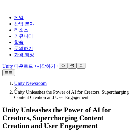
게임
산업 분야
리소스
커뮤니티
학습
문의하기
가격 책정
개발
활용 부문
테크니컬 라이브러리
커뮤니티 허브
모든 레벨 지원
지원 옵션
Unity 다운로드
시작하기
Unity Learn
Unity 엔진
3D 협업
기술 자료
토론
도움 받기
무료로 Unity 기술 마스터
모든 플랫폼 위한 2D 및 3D 게임 제작
실시간 3D 프로젝트 빌드 및 검토
성공을 위한 Unity
Unity Newsroom
공식 유저. '광고 지면'의 타겟 고객 매뉴얼 및 API 레퍼런스
토론, 문제 해결, 소통
Unity Unleashes the Power of AI for Creators, Supercharging
전문 교육
협업
몰입형 교육
Success 플랜
Content Creation and User Engagement
개발자 툴
이벤트
Unity 강사와 함께 팀의 역량을 강화하세요
팀과 함께 신속한 협업과 반복 작업을 수행하세요.
몰입도 높은 환경 제작
전문가 지원을 통해 더 빠르게 목표 도달률 달성
릴리스 버전 및 이슈 트래커
글로벌 이벤트 및 현지 이벤트
Unity 처음 사용하시나요
Unity 다운로드
Unity Unleashes the Power of AI for
커뮤니티 사례
FAQ
고객 경험
Creators, Supercharging Content
로드맵
시작하기
일반적인 질문에 대한 답변
플랜 및 가격
인터랙티브 3D 경험 제작
Creation and User Engagement
Made with Unity
예정된 기능 검토
학습 시작하기
배포
산업 분야
Unity 크리에이터 소개