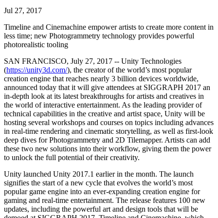
문의하기
Jul 27, 2017
용어집
Unity 필수 학습 길잡이
유니티 팀과 소통하기
멀티플랫폼
제조업
Livestreams
기술 용어 라이브러리
Unity 사용이 처음이신가요? 여정 시작하기
Unity가 지원하는 25개 이상의 플랫폼을 살펴보세요.
운영 우수성 확보
Timeline and Cinemachine empower artists to create more content in
개발자, 크리에이터, Insider와의 소통
분석 자료
less time; new Photogrammetry technology provides powerful
사용법 가이드
photorealistic tooling
LiveOps
리테일
Unity Awards
활용 사례
출시 후 인사이트를 확인하고 라이브 게임을 운영하세요.
실용적인 팁 및 베스트 프랙티스
상점 경험을 온라인 경험으로 전환
전 세계 Unity 크리에이터 축하
SAN FRANCISCO, July 27, 2017 -- Unity Technologies
실제 성공 사례
성장
교육
(
https://unity3d.com/
), the creator of the world’s most popular
자동차
creation engine that reaches nearly 3 billion devices worldwide,
베스트 프랙티스 가이드
사용자 확보
학생용
announced today that it will give attendees at SIGGRAPH 2017 an
혁신을 가속화하고 차량 내 경험을 향상시키세요.
전문가 팁
in-depth look at its latest breakthroughs for artists and creatives in
모바일 사용자를 검색하고 Acquire
커리어 시작하기
모든 산업 보기
the world of interactive entertainment. As the leading provider of
technical capabilities in the creative and artist space, Unity will be
데모
인앱 결제
교육 담당자 대상 교육
hosting several workshops and courses on topics including advances
데모, 샘플 및 빌딩 블록
매장 및 D2C 전반에 걸쳐 IAP 관리하세요.
교육 효율 극대화
in real-time rendering and cinematic storytelling, as well as first-look
모든 리소스
deep dives for Photogrammetry and 2D Tilemapper. Artists can add
새로운 기능
these two new solutions into their workflow, giving them the power
수익화
교육 라이선스
to unlock the full potential of their creativity.
적합한 게임으로 플레이어 연결
교육 기관에 Unity 강력한 기능 도입
블로그
Unity로 광고하세요
Unity로 수익화하세요
Unity launched Unity 2017.1 earlier in the month. The launch
업데이트, 정보, 기술 팁
활용 부문
signifies the start of a new cycle that evolves the world’s most
자격증
popular game engine into an ever-expanding creation engine for
Unity 숙련도를 입증하세요
gaming and real-time entertainment. The release features 100 new
뉴스
모바일 게임
updates, including the powerful art and design tools that will be
뉴스, 스토리, 보도 센터
Unity로 모바일 히트작을 제작하고 성장시키세요.
demoed at SIGGRAPH 2017, Timeline and Cinemachine, which