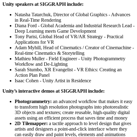
Unity speakers at SIGGRAPH include:
Natasha Tatarchuk, Director of Global Graphics - Advances
in Real-Time Rendering
Diana Ford - Global Academia and Industrial Research Lead -
Deep Learning meets Game Development
Tony Parisi, Global Head of VR/AR Strategy - Practical
Applications for VR
Adam Myhill, Head of Cinematics / Creator of Cinemachine -
Real-time Cinematics & Storytelling
Mathieu Muller - Field Engineer - Unity Photogrammetry
Workflow and De-Lighting
Sarah Stumbo, XR Evangelist - VR Ethics: Creating an
Action Plan Panel
Isaac Cohen - Unity Artist in Residence
Unity’s interactive demos at SIGGRAPH include:
Photogrammetry:
an advanced workflow that makes it easy
to transform high resolution photographs into photorealistic
3D objects and textures; create reusable, high-quality digital
assets using an efficient process that saves time and money
2D Tilemapper:
a tactile approach to level design that gives
artists and designers a point-and-click interface where they
can easily draw and paint levels, elements and animations