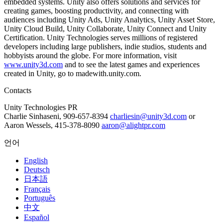
embedded systems. Unity also offers solutions and services for
creating games, boosting productivity, and connecting with
audiences including Unity Ads, Unity Analytics, Unity Asset Store,
Unity Cloud Build, Unity Collaborate, Unity Connect and Unity
Certification. Unity Technologies serves millions of registered
developers including large publishers, indie studios, students and
hobbyists around the globe. For more information, visit
www.unity3d.com
and to see the latest games and experiences
created in Unity, go to madewith.unity.com.
Contacts
Unity Technologies PR
Charlie Sinhaseni, 909-657-8394
charliesin@unity3d.com
or
Aaron Wessels, 415-378-8090
aaron@alightpr.com
언어
English
Deutsch
日本語
Français
Português
中文
Español