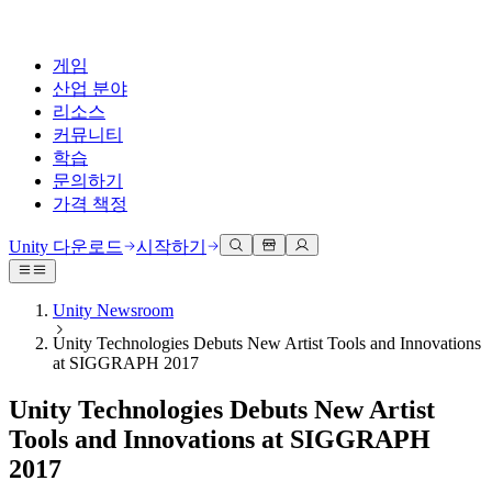
게임
산업 분야
리소스
커뮤니티
학습
문의하기
가격 책정
개발
활용 부문
테크니컬 라이브러리
커뮤니티 허브
모든 레벨 지원
지원 옵션
Unity 다운로드
시작하기
Unity Learn
Unity 엔진
3D 협업
기술 자료
토론
도움 받기
무료로 Unity 기술 마스터
모든 플랫폼 위한 2D 및 3D 게임 제작
실시간 3D 프로젝트 빌드 및 검토
성공을 위한 Unity
Unity Newsroom
공식 유저. '광고 지면'의 타겟 고객 매뉴얼 및 API 레퍼런스
토론, 문제 해결, 소통
Unity Technologies Debuts New Artist Tools and Innovations
전문 교육
협업
몰입형 교육
Success 플랜
at SIGGRAPH 2017
개발자 툴
이벤트
Unity 강사와 함께 팀의 역량을 강화하세요
팀과 함께 신속한 협업과 반복 작업을 수행하세요.
몰입도 높은 환경 제작
전문가 지원을 통해 더 빠르게 목표 도달률 달성
릴리스 버전 및 이슈 트래커
글로벌 이벤트 및 현지 이벤트
Unity 처음 사용하시나요
Unity 다운로드
Unity Technologies Debuts New Artist
커뮤니티 사례
FAQ
고객 경험
Tools and Innovations at SIGGRAPH
로드맵
시작하기
일반적인 질문에 대한 답변
플랜 및 가격
인터랙티브 3D 경험 제작
2017
Made with Unity
예정된 기능 검토
학습 시작하기
배포
산업 분야
Unity 크리에이터 소개