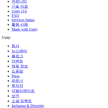
커뮤니티
기술 자료
Unity QA
FAQ
Services Status
활용 사례
Made with Unity
Unity
회사
뉴스레터
블로그
이벤트
채용 정보
도움말
Press
파트너
투자자
어필리에이트
보안
소셜 임팩트
Inclusion & Diversity