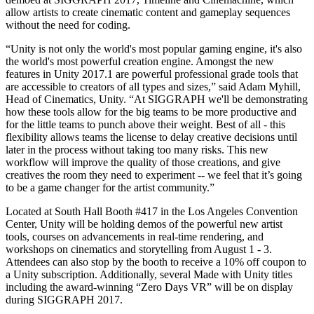
allow artists to create cinematic content and gameplay sequences
without the need for coding.
인디 게임
소규모 팀으로 대작 게임을 출시하세요.
“Unity is not only the world's most popular gaming engine, it's also
the world's most powerful creation engine. Amongst the new
XR 게임
features in Unity 2017.1 are powerful professional grade tools that
여러 플랫폼에서 XR 게임을 출시하세요.
are accessible to creators of all types and sizes,” said Adam Myhill,
Head of Cinematics, Unity. “At SIGGRAPH we'll be demonstrating
how these tools allow for the big teams to be more productive and
멀티플레이어 게임
for the little teams to punch above their weight. Best of all - this
멀티플레이어 게임 개발을 간소화하세요.
flexibility allows teams the license to delay creative decisions until
later in the process without taking too many risks. This new
workflow will improve the quality of those creations, and give
creatives the room they need to experiment -- we feel that it’s going
to be a game changer for the artist community.”
Located at South Hall Booth #417 in the Los Angeles Convention
Center, Unity will be holding demos of the powerful new artist
tools, courses on advancements in real-time rendering, and
workshops on cinematics and storytelling from August 1 - 3.
Attendees can also stop by the booth to receive a 10% off coupon to
a Unity subscription. Additionally, several Made with Unity titles
including the award-winning “Zero Days VR” will be on display
during SIGGRAPH 2017.