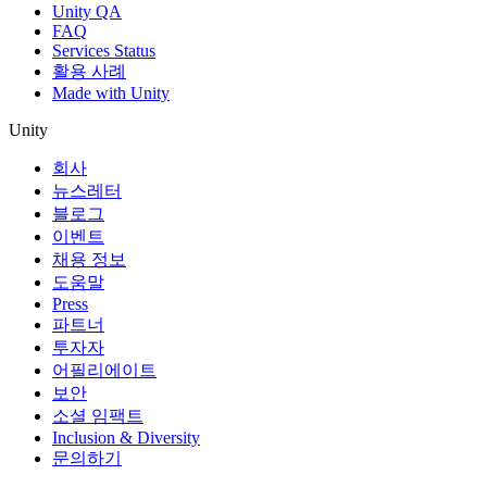
Unity QA
FAQ
Services Status
활용 사례
Made with Unity
Unity
회사
뉴스레터
블로그
이벤트
채용 정보
도움말
Press
파트너
투자자
어필리에이트
보안
소셜 임팩트
Inclusion & Diversity
문의하기