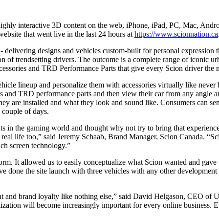
 highly interactive 3D content on the web, iPhone, iPad, PC, Mac, An
ebsite that went live in the last 24 hours at
https://www.scionnation.ca
 - delivering designs and vehicles custom-built for personal expression th
on of trendsetting drivers. The outcome is a complete range of iconic urb
cessories and TRD Performance Parts that give every Scion driver the me
hicle lineup and personalize them with accessories virtually like never
els and TRD performance parts and then view their car from any angle a
ey are installed and what they look and sound like. Consumers can send 
a couple of days.
nts in the gaming world and thought why not try to bring that experienc
in real life too,” said Jeremy Schaab, Brand Manager, Scion Canada. “Sc
ouch screen technology.”
rm. It allowed us to easily conceptualize what Scion wanted and gave us 
 done the site launch with three vehicles with any other developmen
t and brand loyalty like nothing else,” said David Helgason, CEO of 
alization will become increasingly important for every online business. 