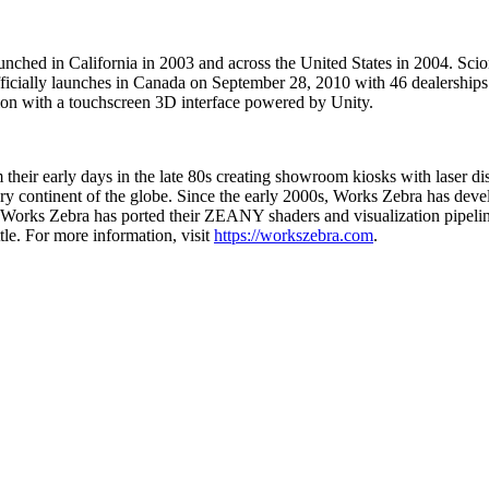
hed in California in 2003 and across the United States in 2004. Scion
officially launches in Canada on September 28, 2010 with 46 dealership
ion with a touchscreen 3D interface powered by Unity.
om their early days in the late 80s creating showroom kiosks with laser
every continent of the globe. Since the early 2000s, Works Zebra has dev
rks Zebra has ported their ZEANY shaders and visualization pipeline t
le. For more information, visit
https://workszebra.com
.