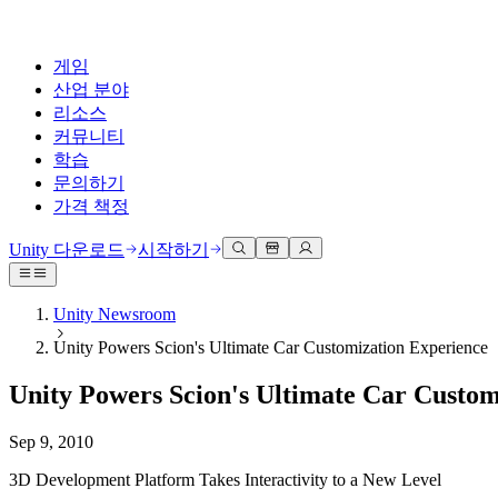
게임
산업 분야
리소스
커뮤니티
학습
문의하기
가격 책정
개발
활용 부문
테크니컬 라이브러리
커뮤니티 허브
모든 레벨 지원
지원 옵션
Unity 다운로드
시작하기
Unity Learn
Unity 엔진
3D 협업
기술 자료
토론
도움 받기
무료로 Unity 기술 마스터
모든 플랫폼 위한 2D 및 3D 게임 제작
실시간 3D 프로젝트 빌드 및 검토
성공을 위한 Unity
Unity Newsroom
공식 유저. '광고 지면'의 타겟 고객 매뉴얼 및 API 레퍼런스
토론, 문제 해결, 소통
Unity Powers Scion's Ultimate Car Customization Experience
전문 교육
협업
몰입형 교육
Success 플랜
개발자 툴
이벤트
Unity 강사와 함께 팀의 역량을 강화하세요
팀과 함께 신속한 협업과 반복 작업을 수행하세요.
몰입도 높은 환경 제작
전문가 지원을 통해 더 빠르게 목표 도달률 달성
Unity Powers Scion's Ultimate Car Custom
릴리스 버전 및 이슈 트래커
글로벌 이벤트 및 현지 이벤트
Unity 처음 사용하시나요
Unity 다운로드
커뮤니티 사례
FAQ
고객 경험
Sep 9, 2010
로드맵
시작하기
일반적인 질문에 대한 답변
플랜 및 가격
인터랙티브 3D 경험 제작
Made with Unity
예정된 기능 검토
학습 시작하기
배포
산업 분야
3D Development Platform Takes Interactivity to a New Level
Unity 크리에이터 소개