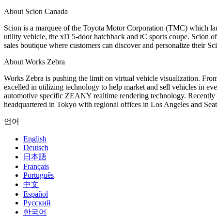
About Scion Canada
인디 게임
소규모 팀으로 대작 게임을 출시하세요.
Scion is a marquee of the Toyota Motor Corporation (TMC) which launc
utility vehicle, the xD 5-door hatchback and tC sports coupe. Scion 
sales boutique where customers can discover and personalize their Sc
XR 게임
여러 플랫폼에서 XR 게임을 출시하세요.
About Works Zebra
Works Zebra is pushing the limit on virtual vehicle visualization. Fr
멀티플레이어 게임
excelled in utilizing technology to help market and sell vehicles in 
멀티플레이어 게임 개발을 간소화하세요.
automotive specific ZEANY realtime rendering technology. Recently Wo
headquartered in Tokyo with regional offices in Los Angeles and Seatt
언어
English
Deutsch
日本語
Français
Português
中文
Español
Русский
한국어