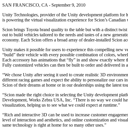
문의하기
SAN FRANCISCO, CA - September 9, 2010
용어집
Unity 필수 학습 길잡이
유니티 팀과 소통하기
멀티플랫폼
제조업
Livestreams
기술 용어 라이브러리
Unity 사용이 처음이신가요? 여정 시작하기
Unity가 지원하는 25개 이상의 플랫폼을 살펴보세요.
운영 우수성 확보
Unity Technologies, provider of the Unity development platform for
개발자, 크리에이터, Insider와의 소통
분석 자료
is powering the virtual visualization experience for Scion’s Canadian w
사용법 가이드
LiveOps
리테일
Unity Awards
Scion brings Toyota brand quality to the table but with a distinct twist
활용 사례
출시 후 인사이트를 확인하고 라이브 게임을 운영하세요.
실용적인 팁 및 베스트 프랙티스
상점 경험을 온라인 경험으로 전환
out to build vehicles tailored to the needs and tastes of a new generati
전 세계 Unity 크리에이터 축하
실제 성공 사례
성장
교육
economy. Each Scion offers a broad array of dealer-installed Scion ac
자동차
Unity makes it possible for users to experience this compelling new ve
베스트 프랙티스 가이드
사용자 확보
학생용
혁신을 가속화하고 차량 내 경험을 향상시키세요.
“build” their vehicle with every possible combination of colors, whe
전문가 팁
모바일 사용자를 검색하고 Acquire
커리어 시작하기
모든 산업 보기
Each accessory has animations that “fly” in and show exactly where th
Fully customized vehicles can then be built to order and delivered in 
데모
인앱 결제
교육 담당자 대상 교육
“We chose Unity after seeing it used to create realistic 3D environme
데모, 샘플 및 빌딩 블록
매장 및 D2C 전반에 걸쳐 IAP 관리하세요.
교육 효율 극대화
different racing games and expect the ability to personalize our cars 
모든 리소스
Scion of their dreams at home or in our dealerships using the latest t
새로운 기능
수익화
교육 라이선스
적합한 게임으로 플레이어 연결
교육 기관에 Unity 강력한 기능 도입
“Scion made the right choice in selecting the Unity development platfo
Development, Works Zebra USA, Inc. “There is no way we could have
블로그
Unity로 광고하세요
Unity로 수익화하세요
visualization, helping us to see what we could expect at runtime.”
업데이트, 정보, 기술 팁
활용 부문
자격증
Unity 숙련도를 입증하세요
“Rich and interactive 3D can be used to increase customer engagemen
뉴스
모바일 게임
level of interaction and aesthetics, and online customization and visu
뉴스, 스토리, 보도 센터
same technology is right at home for so many other uses.”
Unity로 모바일 히트작을 제작하고 성장시키세요.