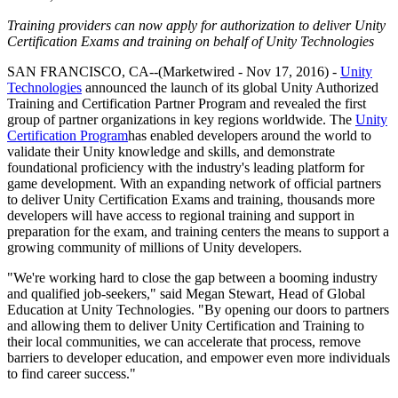
문의하기
용어집
Unity 필수 학습 길잡이
유니티 팀과 소통하기
멀티플랫폼
제조업
Training providers can now apply for authorization to deliver Unity
Livestreams
기술 용어 라이브러리
Unity 사용이 처음이신가요? 여정 시작하기
Certification Exams and training on behalf of Unity Technologies
Unity가 지원하는 25개 이상의 플랫폼을 살펴보세요.
운영 우수성 확보
개발자, 크리에이터, Insider와의 소통
분석 자료
SAN FRANCISCO, CA--(Marketwired - Nov 17, 2016) -
Unity
사용법 가이드
LiveOps
리테일
Technologies
announced the launch of its global Unity Authorized
Unity Awards
활용 사례
출시 후 인사이트를 확인하고 라이브 게임을 운영하세요.
실용적인 팁 및 베스트 프랙티스
상점 경험을 온라인 경험으로 전환
Training and Certification Partner Program and revealed the first
전 세계 Unity 크리에이터 축하
실제 성공 사례
성장
교육
group of partner organizations in key regions worldwide. The
Unity
Certification Program
has enabled developers around the world to
자동차
validate their Unity knowledge and skills, and demonstrate
베스트 프랙티스 가이드
사용자 확보
학생용
혁신을 가속화하고 차량 내 경험을 향상시키세요.
foundational proficiency with the industry's leading platform for
전문가 팁
모바일 사용자를 검색하고 Acquire
커리어 시작하기
모든 산업 보기
game development. With an expanding network of official partners
to deliver Unity Certification Exams and training, thousands more
데모
developers will have access to regional training and support in
인앱 결제
교육 담당자 대상 교육
preparation for the exam, and training centers the means to support a
데모, 샘플 및 빌딩 블록
매장 및 D2C 전반에 걸쳐 IAP 관리하세요.
교육 효율 극대화
growing community of millions of Unity developers.
모든 리소스
새로운 기능
수익화
교육 라이선스
"We're working hard to close the gap between a booming industry
and qualified job-seekers," said Megan Stewart, Head of Global
적합한 게임으로 플레이어 연결
교육 기관에 Unity 강력한 기능 도입
Education at Unity Technologies. "By opening our doors to partners
블로그
Unity로 광고하세요
Unity로 수익화하세요
and allowing them to deliver Unity Certification and Training to
업데이트, 정보, 기술 팁
활용 부문
자격증
their local communities, we can accelerate that process, remove
Unity 숙련도를 입증하세요
barriers to developer education, and empower even more individuals
뉴스
모바일 게임
to find career success."
뉴스, 스토리, 보도 센터
Unity로 모바일 히트작을 제작하고 성장시키세요.