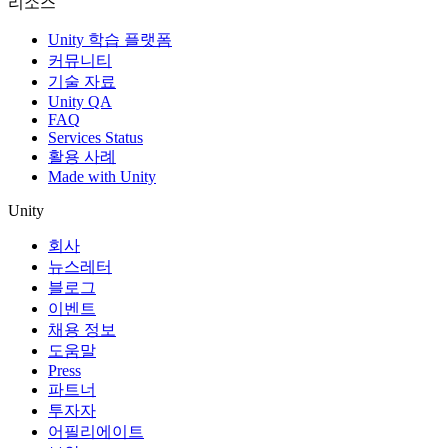
리소스
Unity 학습 플랫폼
커뮤니티
기술 자료
Unity QA
FAQ
Services Status
활용 사례
Made with Unity
Unity
회사
뉴스레터
블로그
이벤트
채용 정보
도움말
Press
파트너
투자자
어필리에이트