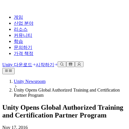
게임
산업 분야
리소스
커뮤니티
학습
문의하기
가격 책정
개발
활용 부문
테크니컬 라이브러리
커뮤니티 허브
모든 레벨 지원
지원 옵션
Unity 다운로드
시작하기
Unity Learn
Unity 엔진
3D 협업
기술 자료
토론
도움 받기
무료로 Unity 기술 마스터
모든 플랫폼 위한 2D 및 3D 게임 제작
실시간 3D 프로젝트 빌드 및 검토
성공을 위한 Unity
Unity Newsroom
공식 유저. '광고 지면'의 타겟 고객 매뉴얼 및 API 레퍼런스
토론, 문제 해결, 소통
Unity Opens Global Authorized Training and Certification
전문 교육
협업
몰입형 교육
Success 플랜
Partner Program
개발자 툴
이벤트
Unity 강사와 함께 팀의 역량을 강화하세요
팀과 함께 신속한 협업과 반복 작업을 수행하세요.
몰입도 높은 환경 제작
전문가 지원을 통해 더 빠르게 목표 도달률 달성
릴리스 버전 및 이슈 트래커
글로벌 이벤트 및 현지 이벤트
Unity 처음 사용하시나요
Unity 다운로드
Unity Opens Global Authorized Training
커뮤니티 사례
FAQ
고객 경험
and Certification Partner Program
로드맵
시작하기
일반적인 질문에 대한 답변
플랜 및 가격
인터랙티브 3D 경험 제작
Made with Unity
예정된 기능 검토
학습 시작하기
배포
산업 분야
Nov 17, 2016
Unity 크리에이터 소개