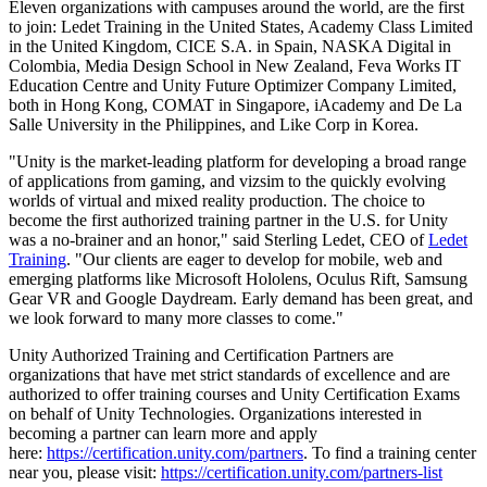
Eleven organizations with campuses around the world, are the first
to join: Ledet Training in the United States, Academy Class Limited
인디 게임
in the United Kingdom, CICE S.A. in Spain, NASKA Digital in
소규모 팀으로 대작 게임을 출시하세요.
Colombia, Media Design School in New Zealand, Feva Works IT
Education Centre and Unity Future Optimizer Company Limited,
both in Hong Kong, COMAT in Singapore, iAcademy and De La
XR 게임
Salle University in the Philippines, and Like Corp in Korea.
여러 플랫폼에서 XR 게임을 출시하세요.
"Unity is the market-leading platform for developing a broad range
of applications from gaming, and vizsim to the quickly evolving
멀티플레이어 게임
worlds of virtual and mixed reality production. The choice to
멀티플레이어 게임 개발을 간소화하세요.
become the first authorized training partner in the U.S. for Unity
was a no-brainer and an honor," said Sterling Ledet, CEO of
Ledet
Training
. "Our clients are eager to develop for mobile, web and
emerging platforms like Microsoft Hololens, Oculus Rift, Samsung
Gear VR and Google Daydream. Early demand has been great, and
we look forward to many more classes to come."
Unity Authorized Training and Certification Partners are
organizations that have met strict standards of excellence and are
authorized to offer training courses and Unity Certification Exams
on behalf of Unity Technologies. Organizations interested in
becoming a partner can learn more and apply
here:
https://certification.unity.com/partners
. To find a training center
near you, please visit:
https://certification.unity.com/partners-list