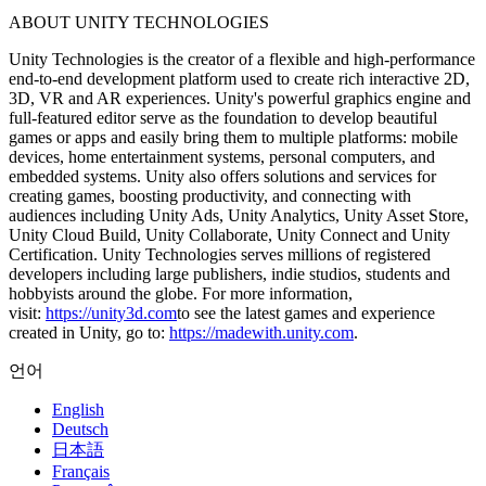
ABOUT UNITY TECHNOLOGIES
Unity Technologies is the creator of a flexible and high-performance
end-to-end development platform used to create rich interactive 2D,
3D, VR and AR experiences. Unity's powerful graphics engine and
full-featured editor serve as the foundation to develop beautiful
games or apps and easily bring them to multiple platforms: mobile
devices, home entertainment systems, personal computers, and
embedded systems. Unity also offers solutions and services for
creating games, boosting productivity, and connecting with
audiences including Unity Ads, Unity Analytics, Unity Asset Store,
Unity Cloud Build, Unity Collaborate, Unity Connect and Unity
Certification. Unity Technologies serves millions of registered
developers including large publishers, indie studios, students and
hobbyists around the globe. For more information,
visit:
https://unity3d.com
to see the latest games and experience
created in Unity, go to:
https://madewith.unity.com
.
언어
English
Deutsch
日本語
Français