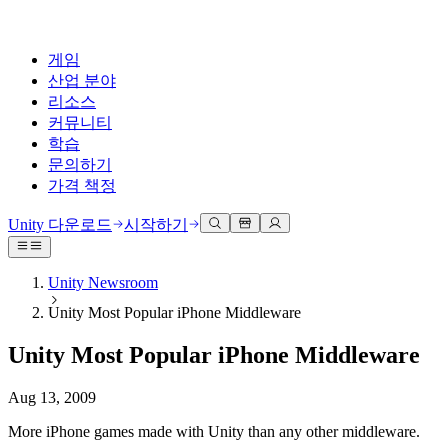
게임
산업 분야
리소스
커뮤니티
학습
문의하기
가격 책정
개발
활용 부문
테크니컬 라이브러리
커뮤니티 허브
모든 레벨 지원
지원 옵션
Unity 다운로드
시작하기
Unity Learn
Unity 엔진
3D 협업
기술 자료
토론
도움 받기
무료로 Unity 기술 마스터
모든 플랫폼 위한 2D 및 3D 게임 제작
실시간 3D 프로젝트 빌드 및 검토
성공을 위한 Unity
Unity Newsroom
공식 유저. '광고 지면'의 타겟 고객 매뉴얼 및 API 레퍼런스
토론, 문제 해결, 소통
Unity Most Popular iPhone Middleware
전문 교육
협업
몰입형 교육
Success 플랜
개발자 툴
이벤트
Unity 강사와 함께 팀의 역량을 강화하세요
팀과 함께 신속한 협업과 반복 작업을 수행하세요.
몰입도 높은 환경 제작
전문가 지원을 통해 더 빠르게 목표 도달률 달성
Unity Most Popular iPhone Middleware
릴리스 버전 및 이슈 트래커
글로벌 이벤트 및 현지 이벤트
Unity 처음 사용하시나요
Unity 다운로드
커뮤니티 사례
FAQ
고객 경험
Aug 13, 2009
로드맵
시작하기
일반적인 질문에 대한 답변
플랜 및 가격
인터랙티브 3D 경험 제작
Made with Unity
예정된 기능 검토
학습 시작하기
배포
산업 분야
More iPhone games made with Unity than any other middleware.
Unity 크리에이터 소개