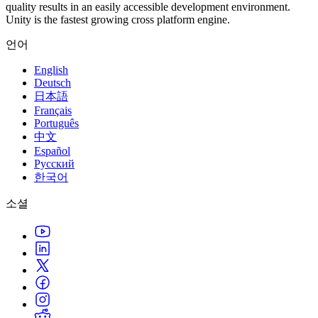
quality results in an easily accessible development environment.
Unity is the fastest growing cross platform engine.
인디 게임
소규모 팀으로 대작 게임을 출시하세요.
언어
English
XR 게임
Deutsch
여러 플랫폼에서 XR 게임을 출시하세요.
日本語
Français
멀티플레이어 게임
Português
멀티플레이어 게임 개발을 간소화하세요.
中文
Español
Русский
한국어
소셜