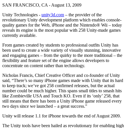
문의하기
SAN FRANCISCO, CA - August 13, 2009
용어집
Unity 필수 학습 길잡이
유니티 팀과 소통하기
멀티플랫폼
제조업
Livestreams
기술 용어 라이브러리
Unity 사용이 처음이신가요? 여정 시작하기
Unity가 지원하는 25개 이상의 플랫폼을 살펴보세요.
운영 우수성 확보
Unity Technologies -
unity3d.com
– the provider of the
개발자, 크리에이터, Insider와의 소통
분석 자료
revolutionary Unity development platform which enables console-
quality games for the Web, iPhone and the Nintendo® Wii – today
사용법 가이드
LiveOps
리테일
Unity Awards
reveals its engine is the most popular with 258 Unity-made games
활용 사례
출시 후 인사이트를 확인하고 라이브 게임을 운영하세요.
실용적인 팁 및 베스트 프랙티스
상점 경험을 온라인 경험으로 전환
전 세계 Unity 크리에이터 축하
currently available.
실제 성공 사례
성장
교육
From games created by students to professional outfits Unity has
자동차
been used to create a wide variety of visually stunning, innovative
베스트 프랙티스 가이드
사용자 확보
학생용
혁신을 가속화하고 차량 내 경험을 향상시키세요.
and engaging games – from the quirky to the more traditional – the
전문가 팁
모바일 사용자를 검색하고 Acquire
커리어 시작하기
모든 산업 보기
flexibility and feature set of the engine allows developers to
concentrate on content rather than technology.
데모
인앱 결제
교육 담당자 대상 교육
데모, 샘플 및 빌딩 블록
Nicholas Francis, Chief Creative Officer and co-founder of Unity
매장 및 D2C 전반에 걸쳐 IAP 관리하세요.
교육 효율 극대화
said, “There’s so many iPhone games made with Unity that its hard
모든 리소스
to keep track; we’ve got 258 confirmed releases, but the actual
새로운 기능
수익화
교육 라이선스
number could be much higher. This spans small titles to smash hits
적합한 게임으로 플레이어 연결
교육 기관에 Unity 강력한 기능 도입
like Zombieville USA and Touch KO. Even if its ‘only’ 258, that
블로그
Unity로 광고하세요
Unity로 수익화하세요
still means that there has been a Unity iPhone game released every
업데이트, 정보, 기술 팁
two days since we launched – a great success.”
활용 부문
자격증
Unity 숙련도를 입증하세요
Unity will release 1.1 for iPhone towards the end of August 2009.
뉴스
모바일 게임
뉴스, 스토리, 보도 센터
Unity로 모바일 히트작을 제작하고 성장시키세요.
The Unity tools have been hailed as revolutionary for enabling high