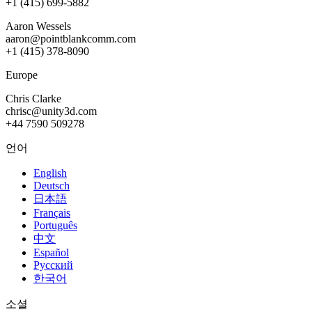
+1 (415) 699-5882
인디 게임
Aaron Wessels
aaron@pointblankcomm.com
소규모 팀으로 대작 게임을 출시하세요.
+1 (415) 378-8090
XR 게임
Europe
여러 플랫폼에서 XR 게임을 출시하세요.
Chris Clarke
chrisc@unity3d.com
멀티플레이어 게임
+44 7590 509278
멀티플레이어 게임 개발을 간소화하세요.
언어
English
Deutsch
日本語
Français
Português
中文
Español
Русский
한국어
소셜