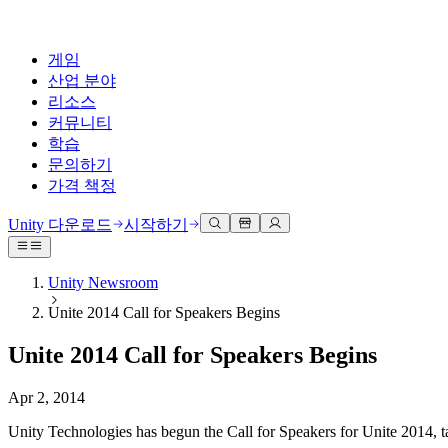
게임
산업 분야
리소스
커뮤니티
학습
문의하기
가격 책정
개발
활용 부문
테크니컬 라이브러리
커뮤니티 허브
모든 레벨 지원
지원 옵션
Unity 다운로드
시작하기
Unity Learn
Unity 엔진
3D 협업
기술 자료
토론
도움 받기
무료로 Unity 기술 마스터
모든 플랫폼 위한 2D 및 3D 게임 제작
실시간 3D 프로젝트 빌드 및 검토
성공을 위한 Unity
Unity Newsroom
공식 유저. '광고 지면'의 타겟 고객 매뉴얼 및 API 레퍼런스
토론, 문제 해결, 소통
Unite 2014 Call for Speakers Begins
전문 교육
협업
몰입형 교육
Success 플랜
개발자 툴
이벤트
Unity 강사와 함께 팀의 역량을 강화하세요
팀과 함께 신속한 협업과 반복 작업을 수행하세요.
몰입도 높은 환경 제작
전문가 지원을 통해 더 빠르게 목표 도달률 달성
Unite 2014 Call for Speakers Begins
릴리스 버전 및 이슈 트래커
글로벌 이벤트 및 현지 이벤트
Unity 처음 사용하시나요
Unity 다운로드
커뮤니티 사례
FAQ
고객 경험
Apr 2, 2014
로드맵
시작하기
일반적인 질문에 대한 답변
플랜 및 가격
인터랙티브 3D 경험 제작
Made with Unity
예정된 기능 검토
학습 시작하기
배포
산업 분야
Unity Technologies has begun the Call for Speakers for Unite 2014, t
Unity 크리에이터 소개