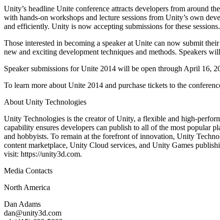
문의하기
Unity’s headline Unite conference attracts developers from around the 
용어집
Unity 필수 학습 길잡이
유니티 팀과 소통하기
멀티플랫폼
제조업
with hands-on workshops and lecture sessions from Unity’s own develope
Livestreams
기술 용어 라이브러리
Unity 사용이 처음이신가요? 여정 시작하기
Unity가 지원하는 25개 이상의 플랫폼을 살펴보세요.
운영 우수성 확보
and efficiently. Unity is now accepting submissions for these sessions.
개발자, 크리에이터, Insider와의 소통
분석 자료
Those interested in becoming a speaker at Unite can now submit their 
사용법 가이드
LiveOps
리테일
Unity Awards
new and exciting development techniques and methods. Speakers will r
활용 사례
출시 후 인사이트를 확인하고 라이브 게임을 운영하세요.
실용적인 팁 및 베스트 프랙티스
상점 경험을 온라인 경험으로 전환
전 세계 Unity 크리에이터 축하
실제 성공 사례
성장
교육
Speaker submissions for Unite 2014 will be open through April 16, 20
자동차
To learn more about Unite 2014 and purchase tickets to the conference, 
베스트 프랙티스 가이드
사용자 확보
학생용
혁신을 가속화하고 차량 내 경험을 향상시키세요.
전문가 팁
모바일 사용자를 검색하고 Acquire
커리어 시작하기
모든 산업 보기
About Unity Technologies
Unity Technologies is the creator of Unity, a flexible and high-perf
데모
인앱 결제
교육 담당자 대상 교육
capability ensures developers can publish to all of the most popular p
데모, 샘플 및 빌딩 블록
매장 및 D2C 전반에 걸쳐 IAP 관리하세요.
교육 효율 극대화
and hobbyists. To remain at the forefront of innovation, Unity Technol
모든 리소스
content marketplace, Unity Cloud services, and Unity Games publishin
새로운 기능
수익화
교육 라이선스
visit: https://unity3d.com.
적합한 게임으로 플레이어 연결
교육 기관에 Unity 강력한 기능 도입
Media Contacts
블로그
Unity로 광고하세요
Unity로 수익화하세요
업데이트, 정보, 기술 팁
활용 부문
자격증
North America
Unity 숙련도를 입증하세요
Dan Adams
뉴스
모바일 게임
dan@unity3d.com
뉴스, 스토리, 보도 센터
Unity로 모바일 히트작을 제작하고 성장시키세요.