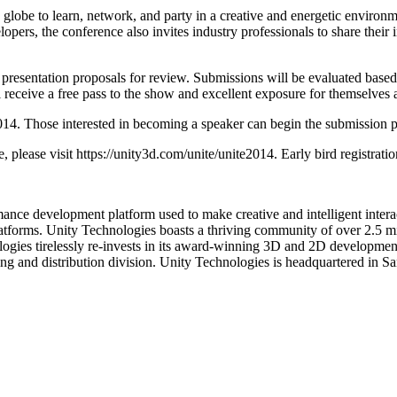
globe to learn, network, and party in a creative and energetic environm
rs, the conference also invites industry professionals to share their i
presentation proposals for review. Submissions will be evaluated based 
eceive a free pass to the show and excellent exposure for themselves 
14. Those interested in becoming a speaker can begin the submission pr
please visit https://unity3d.com/unite/unite2014. Early bird registratio
ormance development platform used to make creative and intelligent int
latforms. Unity Technologies boasts a thriving community of over 2.5 mil
ogies tirelessly re-invests in its award-winning 3D and 2D development t
g and distribution division. Unity Technologies is headquartered in S