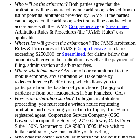
Who will be the arbitrator?
Both parties agree that the
arbitration will be conducted by one arbitrator, selected from a
list of potential arbitrators provided by JAMS. If the parties
cannot agree on the arbitrator, selection will be conducted in
accordance with the JAMS
Comprehensive
or
Streamlined
Arbitration Rules & Procedures (the “JAMS Rules”), as
applicable.
What rules will govern the arbitration?
The JAMS Arbitration
Rules & Procedures of JAMS (
Comprehensive
for claims
exceeding $250,000, or
Streamlined
, for claims below that
amount) will govern the arbitration, as well as the payment of
filing, administration and arbitrator fees.
Where will it take place?
As part of our commitment to the
mobile economy, any arbitration will take place by
videoconference (Pacific time), which allows you to
participate from the location of your choice. (Tapjoy will
participate from our headquarters in San Francisco, CA.)
How is an arbitration started?
To begin an arbitration
proceeding, you must send a written notice requesting
arbitration and describing your claim to Tapjoy, Inc. ℅ our
registered agent, Corporation Service Company (CSC-
Lawyers Incorporating Service), 2710 Gateway Oaks Drive,
Suite 150N, Sacramento, CA 95833-3505; if we wish to
initiate arbitration, we must notify you in writing.
Who pays the costs?
We will reimburse you for your filing fee