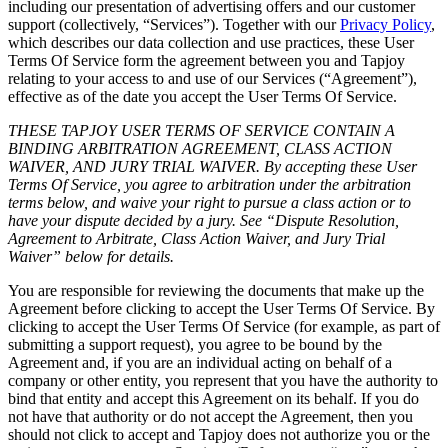
문의하기
including our presentation of advertising offers and our customer
용어집
support (collectively, “Services”). Together with our
Privacy Policy
,
Unity 필수 학습 길잡이
유니티 팀과 소통하기
멀티플랫폼
제조업
Livestreams
which describes our data collection and use practices, these User
기술 용어 라이브러리
Unity 사용이 처음이신가요? 여정 시작하기
Unity가 지원하는 25개 이상의 플랫폼을 살펴보세요.
운영 우수성 확보
개발자, 크리에이터, Insider와의 소통
Terms Of Service form the agreement between you and Tapjoy
분석 자료
relating to your access to and use of our Services (“Agreement”),
사용법 가이드
LiveOps
리테일
effective as of the date you accept the User Terms Of Service.
Unity Awards
활용 사례
출시 후 인사이트를 확인하고 라이브 게임을 운영하세요.
실용적인 팁 및 베스트 프랙티스
상점 경험을 온라인 경험으로 전환
전 세계 Unity 크리에이터 축하
THESE TAPJOY USER TERMS OF SERVICE CONTAIN A
실제 성공 사례
성장
교육
BINDING ARBITRATION AGREEMENT, CLASS ACTION
자동차
WAIVER, AND JURY TRIAL WAIVER.
By accepting these User
베스트 프랙티스 가이드
사용자 확보
학생용
혁신을 가속화하고 차량 내 경험을 향상시키세요.
Terms Of Service, you agree to arbitration under the arbitration
전문가 팁
모바일 사용자를 검색하고 Acquire
커리어 시작하기
terms below, and waive your right to pursue a class action or to
모든 산업 보기
have your dispute decided by a jury. See “Dispute Resolution,
Agreement to Arbitrate, Class Action Waiver, and Jury Trial
데모
인앱 결제
교육 담당자 대상 교육
Waiver” below for details.
데모, 샘플 및 빌딩 블록
매장 및 D2C 전반에 걸쳐 IAP 관리하세요.
교육 효율 극대화
모든 리소스
You are responsible for reviewing the documents that make up the
새로운 기능
Agreement before clicking to accept the User Terms Of Service. By
수익화
교육 라이선스
clicking to accept the User Terms Of Service (for example, as part of
적합한 게임으로 플레이어 연결
교육 기관에 Unity 강력한 기능 도입
submitting a support request), you agree to be bound by the
블로그
Unity로 광고하세요
Unity로 수익화하세요
Agreement and, if you are an individual acting on behalf of a
업데이트, 정보, 기술 팁
활용 부문
자격증
company or other entity, you represent that you have the authority to
Unity 숙련도를 입증하세요
bind that entity and accept this Agreement on its behalf. If you do
not have that authority or do not accept the Agreement, then you
뉴스
모바일 게임
should not click to accept and Tapjoy does not authorize you or the
뉴스, 스토리, 보도 센터
Unity로 모바일 히트작을 제작하고 성장시키세요.