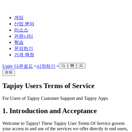
게임
산업 분야
리소스
커뮤니티
학습
문의하기
가격 책정
개발
활용 부문
테크니컬 라이브러리
커뮤니티 허브
모든 레벨 지원
지원 옵션
Unity 다운로드
시작하기
Unity Learn
Unity 엔진
3D 협업
기술 자료
토론
도움 받기
무료로 Unity 기술 마스터
모든 플랫폼 위한 2D 및 3D 게임 제작
실시간 3D 프로젝트 빌드 및 검토
성공을 위한 Unity
Tapjoy Users Terms of Service
공식 유저. '광고 지면'의 타겟 고객 매뉴얼 및 API 레퍼런스
토론, 문제 해결, 소통
전문 교육
협업
몰입형 교육
Success 플랜
For Users of Tapjoy Customer Support and Tapjoy Apps
개발자 툴
이벤트
Unity 강사와 함께 팀의 역량을 강화하세요
팀과 함께 신속한 협업과 반복 작업을 수행하세요.
몰입도 높은 환경 제작
전문가 지원을 통해 더 빠르게 목표 도달률 달성
릴리스 버전 및 이슈 트래커
글로벌 이벤트 및 현지 이벤트
Unity 처음 사용하시나요
Unity 다운로드
1. Introduction and Acceptance
커뮤니티 사례
FAQ
고객 경험
로드맵
시작하기
일반적인 질문에 대한 답변
플랜 및 가격
인터랙티브 3D 경험 제작
Welcome to Tapjoy! These Tapjoy User Terms Of Service govern
Made with Unity
예정된 기능 검토
학습 시작하기
배포
산업 분야
your access to and use of the services we offer directly to end users,
Unity 크리에이터 소개