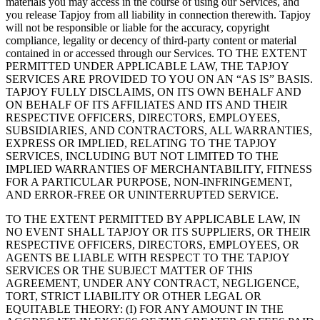
materials you may access in the course of using our Services, and
you release Tapjoy from all liability in connection therewith. Tapjoy
will not be responsible or liable for the accuracy, copyright
compliance, legality or decency of third-party content or material
contained in or accessed through our Services. TO THE EXTENT
PERMITTED UNDER APPLICABLE LAW, THE TAPJOY
SERVICES ARE PROVIDED TO YOU ON AN “AS IS” BASIS.
TAPJOY FULLY DISCLAIMS, ON ITS OWN BEHALF AND
ON BEHALF OF ITS AFFILIATES AND ITS AND THEIR
RESPECTIVE OFFICERS, DIRECTORS, EMPLOYEES,
SUBSIDIARIES, AND CONTRACTORS, ALL WARRANTIES,
EXPRESS OR IMPLIED, RELATING TO THE TAPJOY
SERVICES, INCLUDING BUT NOT LIMITED TO THE
IMPLIED WARRANTIES OF MERCHANTABILITY, FITNESS
FOR A PARTICULAR PURPOSE, NON-INFRINGEMENT,
AND ERROR-FREE OR UNINTERRUPTED SERVICE.
TO THE EXTENT PERMITTED BY APPLICABLE LAW, IN
NO EVENT SHALL TAPJOY OR ITS SUPPLIERS, OR THEIR
RESPECTIVE OFFICERS, DIRECTORS, EMPLOYEES, OR
AGENTS BE LIABLE WITH RESPECT TO THE TAPJOY
SERVICES OR THE SUBJECT MATTER OF THIS
AGREEMENT, UNDER ANY CONTRACT, NEGLIGENCE,
TORT, STRICT LIABILITY OR OTHER LEGAL OR
EQUITABLE THEORY: (I) FOR ANY AMOUNT IN THE