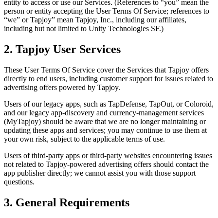
entity to access or use our Services. (References to “you” mean the
person or entity accepting the User Terms Of Service; references to
인디 게임
“we” or Tapjoy” mean Tapjoy, Inc., including our affiliates,
소규모 팀으로 대작 게임을 출시하세요.
including but not limited to Unity Technologies SF.)
2. Tapjoy User Services
XR 게임
여러 플랫폼에서 XR 게임을 출시하세요.
These User Terms Of Service cover the Services that Tapjoy offers
directly to end users, including customer support for issues related to
멀티플레이어 게임
advertising offers powered by Tapjoy.
멀티플레이어 게임 개발을 간소화하세요.
Users of our legacy apps, such as TapDefense, TapOut, or Coloroid,
and our legacy app-discovery and currency-management services
(MyTapjoy) should be aware that we are no longer maintaining or
updating these apps and services; you may continue to use them at
your own risk, subject to the applicable terms of use.
Users of third-party apps or third-party websites encountering issues
not related to Tapjoy-powered advertising offers should contact the
app publisher directly; we cannot assist you with those support
questions.
3. General Requirements