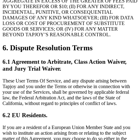
AGGREGATE IN EXCESS OF THE GREATER OF FEES PAID
BY YOU THEREFOR OR $10; (II) FOR ANY INDIRECT,
INCIDENTAL, PUNITIVE, OR CONSEQUENTIAL
DAMAGES OF ANY KIND WHATSOEVER; (III) FOR DATA
LOSS OR COST OF PROCUREMENT OF SUBSTITUTE
GOODS OR SERVICES; OR (IV) FOR ANY MATTER
BEYOND TAPJOY’S REASONABLE CONTROL.
6. Dispute Resolution Terms
6.1 Agreement to Arbitrate, Class Action Waiver,
and Jury Trial Waiver.
These User Terms Of Service, and any dispute arising between
Tapjoy and you under the Terms or otherwise in connection with
your use of the Services, shall be governed by applicable federal
law, the Federal Arbitration Act, and the laws of the State of
California, without regard to principles of conflict of laws.
6.2 EU Residents.
If you are a resident of a European Union Member State and you
wish to institute an action arising from or relating to the subject
matter of this Agreement, you may choose to do so either in the