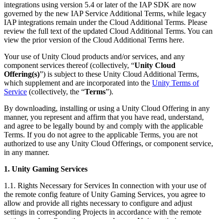
문의하기
integrations using version 5.4 or later of the IAP SDK are now
용어집
Unity 필수 학습 길잡이
유니티 팀과 소통하기
governed by the new IAP Service Additional Terms, while legacy
멀티플랫폼
제조업
Livestreams
기술 용어 라이브러리
IAP integrations remain under the Cloud Additional Terms. Please
Unity 사용이 처음이신가요? 여정 시작하기
Unity가 지원하는 25개 이상의 플랫폼을 살펴보세요.
운영 우수성 확보
개발자, 크리에이터, Insider와의 소통
review the full text of the updated Cloud Additional Terms. You can
분석 자료
view the prior version of the Cloud Additional Terms here.
사용법 가이드
LiveOps
리테일
Unity Awards
활용 사례
출시 후 인사이트를 확인하고 라이브 게임을 운영하세요.
실용적인 팁 및 베스트 프랙티스
상점 경험을 온라인 경험으로 전환
Your use of Unity Cloud products and/or services, and any
전 세계 Unity 크리에이터 축하
실제 성공 사례
성장
교육
component services thereof (collectively, “
Unity Cloud
Offering(s)
”) is subject to these Unity Cloud Additional Terms,
자동차
which supplement and are incorporated into the
Unity Terms of
베스트 프랙티스 가이드
사용자 확보
학생용
혁신을 가속화하고 차량 내 경험을 향상시키세요.
Service
(collectively, the “
Terms
”).
전문가 팁
모바일 사용자를 검색하고 Acquire
커리어 시작하기
모든 산업 보기
By downloading, installing or using a Unity Cloud Offering in any
manner, you represent and affirm that you have read, understand,
데모
인앱 결제
교육 담당자 대상 교육
and agree to be legally bound by and comply with the applicable
데모, 샘플 및 빌딩 블록
매장 및 D2C 전반에 걸쳐 IAP 관리하세요.
교육 효율 극대화
Terms. If you do not agree to the applicable Terms, you are not
모든 리소스
authorized to use any Unity Cloud Offerings, or component service,
새로운 기능
수익화
교육 라이선스
in any manner.
적합한 게임으로 플레이어 연결
교육 기관에 Unity 강력한 기능 도입
1. Unity Gaming Services
블로그
Unity로 광고하세요
Unity로 수익화하세요
업데이트, 정보, 기술 팁
활용 부문
자격증
1.1. Rights Necessary for Services In connection with your use of
Unity 숙련도를 입증하세요
the remote config feature of Unity Gaming Services, you agree to
allow and provide all rights necessary to configure and adjust
뉴스
모바일 게임
settings in corresponding Projects in accordance with the remote
뉴스, 스토리, 보도 센터
Unity로 모바일 히트작을 제작하고 성장시키세요.