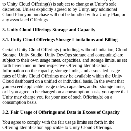
to Unity Cloud Offering(s) is subject to change at Unity’s sole
discretion. Unless explicitly agreed to by Unity, any additional
Cloud Plan you purchase will not be bundled with a Unity Plan, or
any associated Offerings.
3. Unity Cloud Offerings Storage and Capacity
3.1. Unity Cloud Offerings Storage Limitations and Billing
Certain Unity Cloud Offerings (including, without limitation, Cloud
Storage, Unity Studio, Unity DevOps storage and computing) are
subject to their own usage rates, capacities, and storage limits, as set
forth herein and in their respective Offering Identification.
Information on the capacity, storage limits, and associated usage
rates of Unity Cloud Offerings may be available within the Unity
Cloud dashboard on a unified or individual basis. In the event that
you exceed applicable usage rates, capacities, and/or storage limits,
or if you agree to be charged on a consumption basis, you agree that
Unity may charge you for your use of such Offering(s) on a
consumption basis.
3.2. Fair Usage of Offerings and Data in Excess of Capacity
You agree to comply with the fair usage limits set forth in the
Offering Identification applicable to Unity Cloud Offerings.