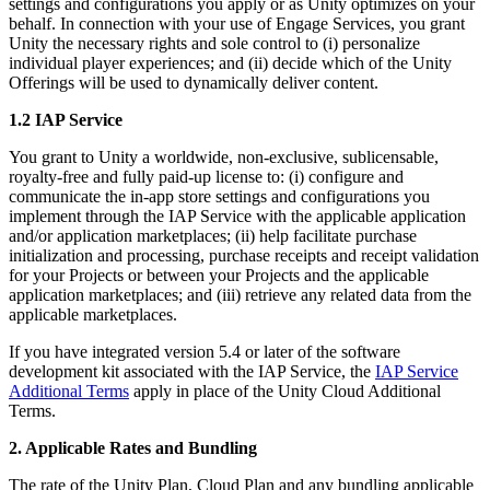
settings and configurations you apply or as Unity optimizes on your
behalf. In connection with your use of Engage Services, you grant
인디 게임
Unity the necessary rights and sole control to (i) personalize
소규모 팀으로 대작 게임을 출시하세요.
individual player experiences; and (ii) decide which of the Unity
Offerings will be used to dynamically deliver content.
XR 게임
1.2 IAP Service
여러 플랫폼에서 XR 게임을 출시하세요.
You grant to Unity a worldwide, non-exclusive, sublicensable,
royalty-free and fully paid-up license to: (i) configure and
멀티플레이어 게임
communicate the in-app store settings and configurations you
멀티플레이어 게임 개발을 간소화하세요.
implement through the IAP Service with the applicable application
and/or application marketplaces; (ii) help facilitate purchase
initialization and processing, purchase receipts and receipt validation
for your Projects or between your Projects and the applicable
application marketplaces; and (iii) retrieve any related data from the
applicable marketplaces.
If you have integrated version 5.4 or later of the software
development kit associated with the IAP Service, the
IAP Service
Additional Terms
apply in place of the Unity Cloud Additional
Terms.
2. Applicable Rates and Bundling
The rate of the Unity Plan, Cloud Plan and any bundling applicable