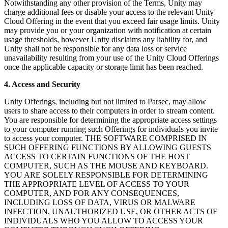
Notwithstanding any other provision of the Terms, Unity may
charge additional fees or disable your access to the relevant Unity
Cloud Offering in the event that you exceed fair usage limits. Unity
may provide you or your organization with notification at certain
usage thresholds, however Unity disclaims any liability for, and
Unity shall not be responsible for any data loss or service
unavailability resulting from your use of the Unity Cloud Offerings
once the applicable capacity or storage limit has been reached.
4. Access and Security
Unity Offerings, including but not limited to Parsec, may allow
users to share access to their computers in order to stream content.
You are responsible for determining the appropriate access settings
to your computer running such Offerings for individuals you invite
to access your computer. THE SOFTWARE COMPRISED IN
SUCH OFFERING FUNCTIONS BY ALLOWING GUESTS
ACCESS TO CERTAIN FUNCTIONS OF THE HOST
COMPUTER, SUCH AS THE MOUSE AND KEYBOARD.
YOU ARE SOLELY RESPONSIBLE FOR DETERMINING
THE APPROPRIATE LEVEL OF ACCESS TO YOUR
COMPUTER, AND FOR ANY CONSEQUENCES,
INCLUDING LOSS OF DATA, VIRUS OR MALWARE
INFECTION, UNAUTHORIZED USE, OR OTHER ACTS OF
INDIVIDUALS WHO YOU ALLOW TO ACCESS YOUR