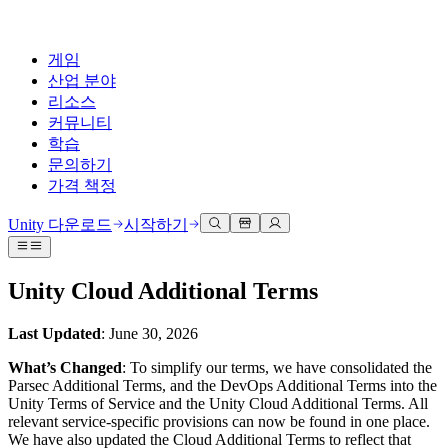
게임
산업 분야
리소스
커뮤니티
학습
문의하기
가격 책정
개발
활용 부문
테크니컬 라이브러리
커뮤니티 허브
모든 레벨 지원
지원 옵션
Unity 다운로드
시작하기
Unity Learn
Unity 엔진
3D 협업
기술 자료
토론
도움 받기
무료로 Unity 기술 마스터
모든 플랫폼 위한 2D 및 3D 게임 제작
실시간 3D 프로젝트 빌드 및 검토
성공을 위한 Unity
Unity Cloud Additional Terms
공식 유저. '광고 지면'의 타겟 고객 매뉴얼 및 API 레퍼런스
토론, 문제 해결, 소통
전문 교육
협업
몰입형 교육
Success 플랜
Last Updated
: June 30, 2026
개발자 툴
이벤트
Unity 강사와 함께 팀의 역량을 강화하세요
팀과 함께 신속한 협업과 반복 작업을 수행하세요.
몰입도 높은 환경 제작
전문가 지원을 통해 더 빠르게 목표 도달률 달성
릴리스 버전 및 이슈 트래커
글로벌 이벤트 및 현지 이벤트
Unity 처음 사용하시나요
Unity 다운로드
What’s Changed
: To simplify our terms, we have consolidated the
커뮤니티 사례
Parsec Additional Terms, and the DevOps Additional Terms into the
FAQ
고객 경험
Unity Terms of Service and the Unity Cloud Additional Terms. All
로드맵
시작하기
일반적인 질문에 대한 답변
플랜 및 가격
인터랙티브 3D 경험 제작
relevant service-specific provisions can now be found in one place.
Made with Unity
예정된 기능 검토
학습 시작하기
배포
산업 분야
We have also updated the Cloud Additional Terms to reflect that
Unity 크리에이터 소개