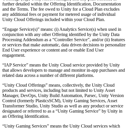
further detailed within the Offering Identification, Documentation
and the Terms. The fee owed to Unity for a Cloud Plan excludes
any additional fees or payment for metered usage of individual
Unity Cloud Offerings included within your Cloud Plan.
“Engage Service(s)” means: (i) Analytics Service(s) when used in
conjunction with any other Offering identified by the Unity Data
Processing Addendum as a “Controller Service”, and/or (ii) features
or services that make automatic, data driven decisions to personalize
End User experience or content and or enable End User
engagement.
“IAP Service” means the Unity Cloud service provided by Unity
that allows developers to manage and monitor in-app purchases and
related data across a number of different platforms.
“Unity Cloud Offerings” means, collectively, the Unity Cloud
products and services, including but not limited to Unity Asset
Manager, DevOps, Unity Build Automation, Parsec, Unity Version
Control (formerly PlasticsSCM), Unity Gaming Services, Asset
Transformer Studio, Unity Studio as well as any product or service
designated or referred to as a “Unity Gaming Service” by Unity in
an Offering Identification.
“Unity Gaming Services” means the Unity Cloud services which