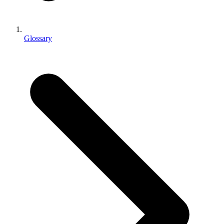
인디 게임
소규모 팀으로 대작 게임을 출시하세요.
Glossary
XR 게임
여러 플랫폼에서 XR 게임을 출시하세요.
멀티플레이어 게임
멀티플레이어 게임 개발을 간소화하세요.