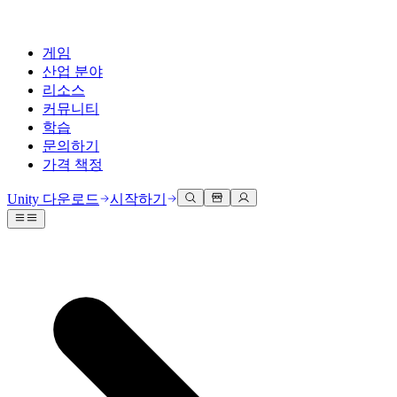
게임
산업 분야
리소스
커뮤니티
학습
문의하기
가격 책정
개발
활용 부문
테크니컬 라이브러리
커뮤니티 허브
모든 레벨 지원
지원 옵션
Unity 다운로드
시작하기
Unity Learn
Unity 엔진
3D 협업
기술 자료
토론
도움 받기
무료로 Unity 기술 마스터
모든 플랫폼 위한 2D 및 3D 게임 제작
실시간 3D 프로젝트 빌드 및 검토
성공을 위한 Unity
공식 유저. '광고 지면'의 타겟 고객 매뉴얼 및 API 레퍼런스
토론, 문제 해결, 소통
전문 교육
협업
몰입형 교육
Success 플랜
개발자 툴
이벤트
Unity 강사와 함께 팀의 역량을 강화하세요
팀과 함께 신속한 협업과 반복 작업을 수행하세요.
몰입도 높은 환경 제작
전문가 지원을 통해 더 빠르게 목표 도달률 달성
릴리스 버전 및 이슈 트래커
글로벌 이벤트 및 현지 이벤트
Unity 처음 사용하시나요
Unity 다운로드
커뮤니티 사례
FAQ
고객 경험
로드맵
시작하기
일반적인 질문에 대한 답변
플랜 및 가격
인터랙티브 3D 경험 제작
Made with Unity
예정된 기능 검토
학습 시작하기
배포
산업 분야
Unity 크리에이터 소개