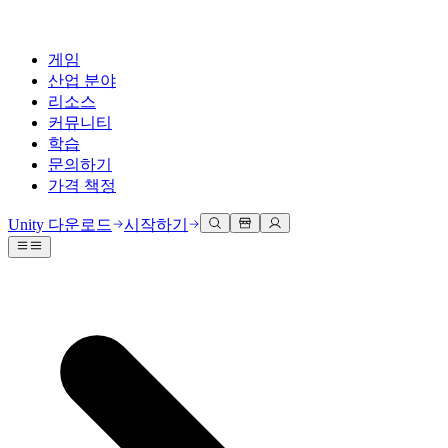
게임
산업 분야
리소스
커뮤니티
학습
문의하기
가격 책정
개발
활용 부문
테크니컬 라이브러리
커뮤니티 허브
모든 레벨 지원
지원 옵션
Unity 다운로드
시작하기
Unity Learn
Unity 엔진
3D 협업
기술 자료
토론
도움 받기
무료로 Unity 기술 마스터
모든 플랫폼 위한 2D 및 3D 게임 제작
실시간 3D 프로젝트 빌드 및 검토
성공을 위한 Unity
공식 유저. '광고 지면'의 타겟 고객 매뉴얼 및 API 레퍼런스
토론, 문제 해결, 소통
전문 교육
협업
몰입형 교육
Success 플랜
개발자 툴
이벤트
Unity 강사와 함께 팀의 역량을 강화하세요
팀과 함께 신속한 협업과 반복 작업을 수행하세요.
몰입도 높은 환경 제작
전문가 지원을 통해 더 빠르게 목표 도달률 달성
릴리스 버전 및 이슈 트래커
글로벌 이벤트 및 현지 이벤트
Unity 처음 사용하시나요
Unity 다운로드
커뮤니티 사례
FAQ
고객 경험
로드맵
시작하기
일반적인 질문에 대한 답변
플랜 및 가격
인터랙티브 3D 경험 제작
Made with Unity
예정된 기능 검토
학습 시작하기
배포
산업 분야
Unity 크리에이터 소개