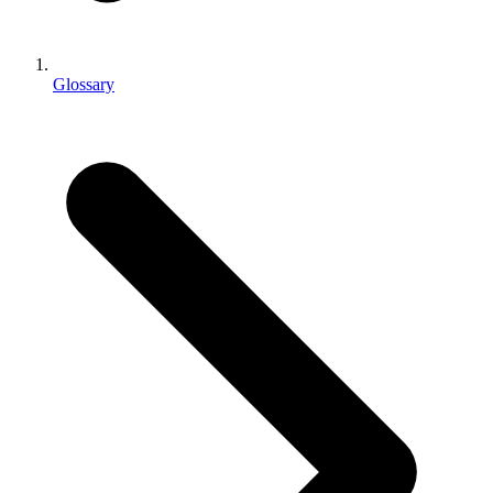
인디 게임
소규모 팀으로 대작 게임을 출시하세요.
Glossary
XR 게임
여러 플랫폼에서 XR 게임을 출시하세요.
멀티플레이어 게임
멀티플레이어 게임 개발을 간소화하세요.