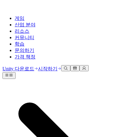
게임
산업 분야
리소스
커뮤니티
학습
문의하기
가격 책정
개발
활용 부문
테크니컬 라이브러리
커뮤니티 허브
모든 레벨 지원
지원 옵션
Unity 다운로드
시작하기
Unity Learn
Unity 엔진
3D 협업
기술 자료
토론
도움 받기
무료로 Unity 기술 마스터
모든 플랫폼 위한 2D 및 3D 게임 제작
실시간 3D 프로젝트 빌드 및 검토
성공을 위한 Unity
공식 유저. '광고 지면'의 타겟 고객 매뉴얼 및 API 레퍼런스
토론, 문제 해결, 소통
전문 교육
협업
몰입형 교육
Success 플랜
개발자 툴
이벤트
Unity 강사와 함께 팀의 역량을 강화하세요
팀과 함께 신속한 협업과 반복 작업을 수행하세요.
몰입도 높은 환경 제작
전문가 지원을 통해 더 빠르게 목표 도달률 달성
릴리스 버전 및 이슈 트래커
글로벌 이벤트 및 현지 이벤트
Unity 처음 사용하시나요
Unity 다운로드
커뮤니티 사례
FAQ
고객 경험
로드맵
시작하기
일반적인 질문에 대한 답변
플랜 및 가격
인터랙티브 3D 경험 제작
Made with Unity
예정된 기능 검토
학습 시작하기
배포
산업 분야
Unity 크리에이터 소개