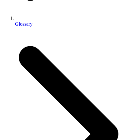
인디 게임
소규모 팀으로 대작 게임을 출시하세요.
Glossary
XR 게임
여러 플랫폼에서 XR 게임을 출시하세요.
멀티플레이어 게임
멀티플레이어 게임 개발을 간소화하세요.