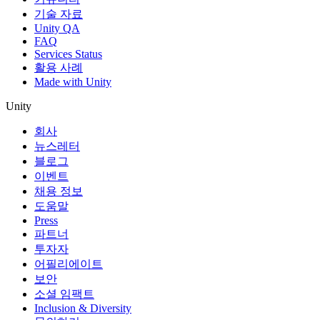
기술 자료
Unity QA
FAQ
Services Status
활용 사례
Made with Unity
Unity
회사
뉴스레터
블로그
이벤트
채용 정보
도움말
Press
파트너
투자자
어필리에이트
보안
소셜 임팩트
Inclusion & Diversity