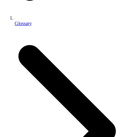
인디 게임
소규모 팀으로 대작 게임을 출시하세요.
Glossary
XR 게임
여러 플랫폼에서 XR 게임을 출시하세요.
멀티플레이어 게임
멀티플레이어 게임 개발을 간소화하세요.