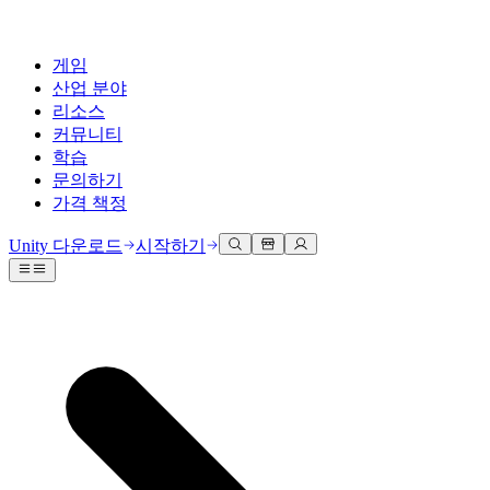
게임
산업 분야
리소스
커뮤니티
학습
문의하기
가격 책정
개발
활용 부문
테크니컬 라이브러리
커뮤니티 허브
모든 레벨 지원
지원 옵션
Unity 다운로드
시작하기
Unity Learn
Unity 엔진
3D 협업
기술 자료
토론
도움 받기
무료로 Unity 기술 마스터
모든 플랫폼 위한 2D 및 3D 게임 제작
실시간 3D 프로젝트 빌드 및 검토
성공을 위한 Unity
공식 유저. '광고 지면'의 타겟 고객 매뉴얼 및 API 레퍼런스
토론, 문제 해결, 소통
전문 교육
협업
몰입형 교육
Success 플랜
개발자 툴
이벤트
Unity 강사와 함께 팀의 역량을 강화하세요
팀과 함께 신속한 협업과 반복 작업을 수행하세요.
몰입도 높은 환경 제작
전문가 지원을 통해 더 빠르게 목표 도달률 달성
릴리스 버전 및 이슈 트래커
글로벌 이벤트 및 현지 이벤트
Unity 처음 사용하시나요
Unity 다운로드
커뮤니티 사례
FAQ
고객 경험
로드맵
시작하기
일반적인 질문에 대한 답변
플랜 및 가격
인터랙티브 3D 경험 제작
Made with Unity
예정된 기능 검토
학습 시작하기
배포
산업 분야
Unity 크리에이터 소개