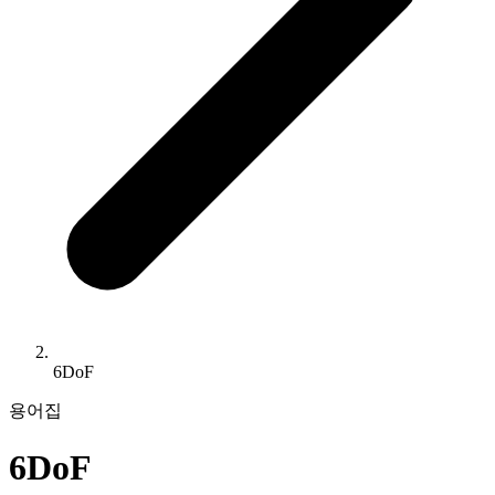
6DoF
용어집
6DoF