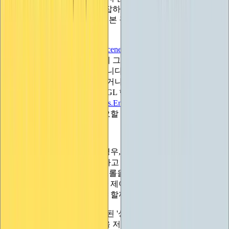
을 처리하는 것은 조금 더 복잡하지만 -
핸들 유틸리티
클래스
가 도움이 될 수 있습니다 - 기본 구조와 개념은 모두 동일합니
다.
커스텀 에디터 클래스에
OnSceneGUI
함수를 제공하면 거기서
핸들 함수를 사용하여 씬 뷰에 그릴 수 있으며, 예상대로 월드
스페이스에 올바르게 배치됩니다. 커스텀 에디터와 같은 2D
컨텍스트에서 핸들을 사용하거나 씬 뷰에서 GUI 함수를 사용
할 수 있지만, 사용하기 전에 GL 행렬을 설정하거나
Handles.BeginGUI()
및
Handles.EndGUI()를
호출하여 컨텍스트
를 설정하는 등의 작업이 필요할 수 있습니다.
GUInion 현황
내 사용자 정의 슬라이더의 경우, 추적해야 할 정보는 슬라이
더의 현재 값(사용자가 전달하고 반환한 값)과 사용자가 값을
변경하는 중인지 여부(핫컨트롤을 효과적으로 사용하여 추적)
두 가지뿐이었습니다. 하지만 제어가 그보다 더 많은 정보를
보관해야 한다면 어떻게 해야 할까요?
IMGUI에서는 컨트롤과 연결된 '상태 객체'를 위한 간단한 저
장 시스템을 제공합니다. 값을 저장하기 위한 자체 클래스를