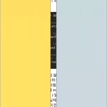
모든
마우스 이벤트(클릭, 끌기 또는 놓기)가 값을 변경해야 한
다고 말하는 것입니다:
if
// Get mouse X position relative to le
float
// Divide by control width to get a va
value
// Report that the data in the GUI has
		GUI.changed = 
true
// Mark event as 'used' so other contr
// trigger an automatic repaint.
	}
마지막 두 단계인
GUI.changed
설정과
Event.current.Use()
호출
은 이 컨트롤이 올바르게 작동하도록 하는 것뿐만 아니라 다른
IMGUI 컨트롤 및 기능과 잘 작동하도록 하는 데에도 특히 중
요합니다. 특히 GUI.changed를 true로 설정하면 호출 코드에서
EditorGUI.BeginChangeCheck(
) 및
EditorGUI.EndChangeCheck(
) 함수를 사용하여 사용자가 실제로 컨트롤의 값을 변경했는
지 여부를 감지할 수 있지만, 이전 컨트롤의 값이 변경되었다