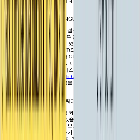
의 선은 모두 익숙하실 것입니다. 이러한 UI 요소를 '핸들'이라
고 합니다.
분명하지 않은 것은 핸들도 IMGUI로 구동된다는 것입니다!
결국 지금까지 IMGUI에 대해 설명한 내용에는 2D나 에디터/
편집기 윈도우에만 국한된 것은 없습니다. 물론 GUI 및
EditorGUI 클래스에서 찾을 수 있는 표준 컨트롤은 모두 2D이
지만, 이벤트 유형 및 컨트롤 ID와 같은 기본 개념은 2D에 전
혀 의존하지 않습니다. 따라서 GUI와 EditorGUI가 인스펙터의
컴포넌트용 에디터윈도우와 에디터를 대상으로 하는 2D 컨트
롤을 제공하는 반면,
핸즈
클래스는 씬 뷰에서 사용하기 위한
3D 컨트롤을 제공합니다.
EditorGUI.IntField가
사용자가 단일
정수를 편집할 수 있는 컨트롤을 그리는 것처럼, 다음과 같은
함수가 있습니다:
벡터3 위치 핸들(벡터3 위치, 쿼터니언 회전);
를 사용하면 씬 뷰에서 대화형 화살표 세트를 제공하여 시각적
으로 Vector3 값을 편집할 수 있습니다. 이전과 마찬가지로 사
용자 정의 사용자 인터페이스 요소를 그리는 자체 핸들 함수를
정의할 수도 있습니다. 마우스가 사각형 안에 있는지 여부를
확인하는 것만으로는 충분하지 않기 때문에 마우스 상호작용