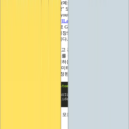
이아웃 시스템에 대한 지시문(예: "높이 30" 또는 "공간을 채우
기 위해 가로로 확장되어야 함" 또는 "너비가 20픽셀 이상이어
야 함")을 나타냅니다. GUILayout 클래스에서 팩토리 함수(
GUILayout.ExpandWidth(
),
GUILayout.MinHeight(
)
등)를 호출
하여 생성한 다음, 이를 배열로 GUILayoutUtility.GetRect()에 전
달합니다. 레이아웃 트리에 저장되며 레이아웃 이벤트가 끝날
때 트리가 처리될 때 고려됩니다.
사용자가 직접 배열을 생성하고 관리할 필요 없이 원하는 만큼
의 GUILayoutOption 인스턴스를 쉽게 제공할 수 있도록, C#
'params' 키워드를 활용하여 원하는 수의 파라미터를 전달하는
메서드를 호출하고 해당 파라미터가 자동으로 배열에 패킹되
도록 할 수 있습니다. 이제 수정된 슬라이더를 소개합니다:
public
static
float
MyCustomSlider
(
float
value
, GUISty
return
 MyCustomSlider(position, 
value
}
보시다시피, 사용자가 제공한 모든 것을 가져와서 GetRect에
전달하기만 하면 됩니다.