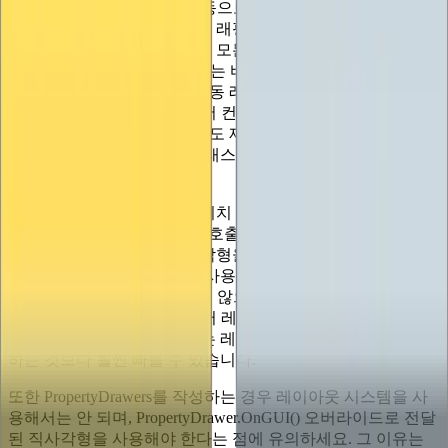
여기서 사용한 접근 방식(수동으로 배치된 IMGUI 컨트롤 함
수를 자동 레이아웃 버전으로 래핑하는 방식)은 GUI 클래스에
내장된 컨트롤을 포함한 거의 모든 IMGUI 컨트롤에 적용됩니
다. 실제로
GUILayout
클래스는 바로 이 접근 방식을 사용하여
GUI 클래스에서 컨트롤의 자동 레이아웃 버전을 제공합니다
(그리고 EditorGUI 클래스에서 컨트롤을 래핑하기 위해 해당
하는
EditorGUILayout
클래스도 제공합니다). 자체 IMGUI 컨
트롤을 빌드할 때 이 트윈 클래스 규칙을 따르는 것이 좋습니
다.
또한 자동 레이아웃과 수동 위치 지정 컨트롤을 혼합하여 사용
할 수도 있습니다. GetRect를 호출하여 공간을 예약한 다음 자
체 계산을 수행하여 해당 사각형을 하위 사각형으로 분할한 다
음 여러 컨트롤을 그리는 데 사용할 수 있습니다. 레이아웃 시
스템은 컨트롤 ID를 사용하지 않으므로 레이아웃 사각형당 여
러 컨트롤(또는 컨트롤당 여러 레이아웃 사각형)이 있어도 아
무런 문제가 없습니다. 때로는 레이아웃 시스템을 완전히 사용
하는 것보다 훨씬 빠를 수 있습니다.
또한 PropertyDrawers를 작성하는 경우 레이아웃 시스템을 사
용해서는 안 되며, PropertyDrawer.OnGUI() 오버라이드로 전달
된 직사각형을 사용해야 한다는 점에 유의하세요. 그 이유는