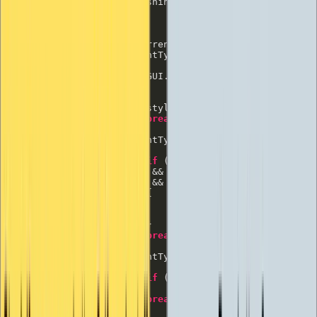
var
typeof
switch
case
break
case
if
                         && Event.current.button == 
0
                         && GUIUtility.hotControl == 
0
break
case
if
                                GUIUtility.hotControl 
break