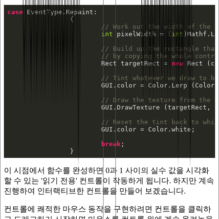
case
// Work out the width of the b
int
 pixelWidth = (
int
)Mathf.Le
// Build up the rectangle that
// by copying the whole contro
			Rect targetRect = 
new
// Tint whatever we draw to be
			GUI.color = Color.Lerp (Color
// Draw the texture from the G
// Reset the tint back to whit
break
		}
이 시점에서 함수를 완성하면 0과 1 사이의 실수 값을 시각화
할 수 있는 '읽기 전용' 컨트롤이 작동하게 됩니다. 하지만 계속
진행하여 인터랙티브한 컨트롤을 만들어 보겠습니다.
컨트롤에 쾌적한 마우스 동작을 구현하려면 컨트롤을 클릭하