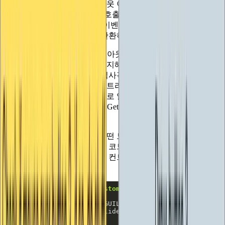
사각형을 반환합니다. 레이아웃 이벤트 중에
GUILayoutUtility.GetRect()를 호출하여 사각형이 필요하다는
것을 등록한 후 다시 그리기 이벤트 중에 다시 호출하면 실제
로 사용해야 하는 사각형을 반환하는 방식입니다.
컨트롤 ID와 마찬가지로 레이아웃 이벤트와 다른 이벤트 간에
레이아웃 호출에 일관성을 유지해야 합니다. 그렇지 않으면 잘
못된 컨트롤에 대해 계산된 직사각형을 검색하게 됩니다. 또한
이벤트가 완료되고 레이아웃 트리가 처리될 때까지 IMGUI가
제공해야 하는 사각형을 실제로 알지 못하기 때문에 레이아웃
이벤트 중에 GUILayoutUtility.GetRect()가 반환하는 값은 쓸모
가 없습니다.
커스텀 슬라이더 컨트롤은 어떤 모습일까요? IMGUI에서 직사
각형을 가져오면 이미 작성한 코드를 호출하기만 하면 되므로
실제로 레이아웃 지원 버전의 컨트롤을 매우 쉽게 작성할 수
있습니다:
public
static
float
MyCustomSlider
(
float
value
, GUISty
return
 MyCustomSlider(position, 
value
}