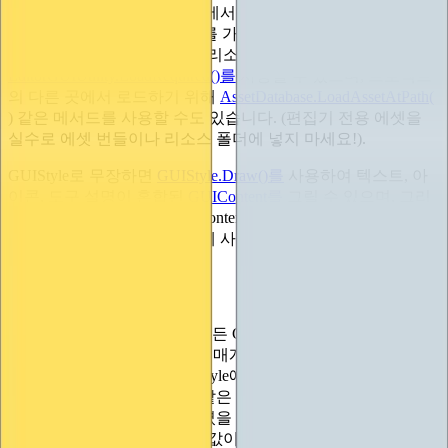
을 검색할 수 있습니다. 퍼즐에서 빠진 유일한 조각은 애초에
코드에서 GUISkin 오브젝트를 가져오는 방법을 알아내는 것
입니다. 스킨을 '에디터 기본 리소스' 폴더에 보관하는 경우
EditorGUIUtility.LoadRequired()를
사용할 수 있으며, 프로젝트
의 다른 곳에서 로드하기 위해
AssetDatabase.LoadAssetAtPath(
) 같은 메서드를 사용할 수도 있습니다. (편집기 전용 에셋을
실수로 에셋 번들이나 리소스 폴더에 넣지 마세요!).
GUIStyle로 무장하면
GUIStyle.Draw()를
사용하여 텍스트, 아
이콘, 도구 설명이 혼합된
GUIContent를
그릴 수 있으며, 그리
려는 사각형, 그리려는 GUIContent, 콘텐츠에 키보드 포커스
같은 것이 있는지 파악하는 데 사용할 컨트롤 ID를 전달할 수
있습니다.
포지션 배치
지금까지 살펴보고 작성한 모든 GUI 컨트롤에는 화면에서 컨
트롤의 위치를 결정하는 Rect 매개변수가 포함되어 있다는 것
을 눈치챘을 것입니다. GUIStyle에 대해 설명했으니 이제
GUIStyle에 "필요한 간격과 같은 레이아웃 속성"이 포함되어
있다고 했을 때 잠시 멈칫하셨을 것입니다. 이렇게 생각할 수
도 있습니다: "어, 이런. 간격 값이 준수되도록 Rect 값을 계산