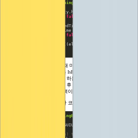
public
bool
IsFlashing
(
int
 controlID
)
if
return
false
double
if
 (elapsedTime < 
2f
return
false
return
 (
int
)((elapsedTime - 
2f
) / 
0.1f
) % 
}
MouseDownNow()가 호출될 때 마우스를 누른 시간을
'mouseDownAt'에 저장한 다음 IsFlashing 함수를 사용하여 '지
금 버튼이 빨간색으로 변해야 하는지'를 알려줍니다. 보시다시
피 핫컨트롤이 아니거나 클릭 후 2초 미만이면 빨간색이 아니
지만 그 이후에는 0.1초마다 색이 변하도록 합니다.
실제 버튼 컨트롤 자체에 대한 코드는 다음과 같습니다:
public
static
bool
FlashingButton
(
Rect rc, GUIContent 
int
// Get (or create) the state object