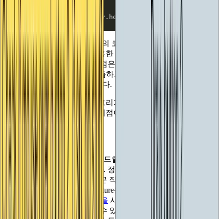
return
마우스다운/마우스업의 경우의 코드는 위의 커스텀 슬라이더
에서 마우스를 캡처할 때 사용한 것과 매우 유사하다는 것을
알 수 있습니다. 유일한 차이점은 마우스를 아래로 누를 때
state.MouseDownNow()를 호출하고 다시 칠하기 이벤트에서
GUI.color를 변경하는 것입니다.
눈썰미가 좋은 분들은 다시 그리기 이벤트에 스타일.Draw() 호
출이라는 또 다른 중요한 차이점이 있다는 것을 눈치챘을 것입
니다. 무슨 일이죠?
스타일로 GUI 작업하기
커스텀 슬라이더 컨트롤을 빌드할 때
GUI.DrawTexture를
사용
하여 막대 자체를 그렸습니다. 정상적으로 작동했지만 깜박이
는 버튼에는 버튼 자체인 '둥근 직사각형' 이미지 외에 캡션이
있어야 합니다. GUI.DrawTexture를 사용하여 버튼 이미지를
그린 다음 그 위에
GUI.Label을
사용하여 캡션을 그릴 수도 있
지만 더 나은 방법을 사용할 수 있습니다. GUI.Label이 자체적