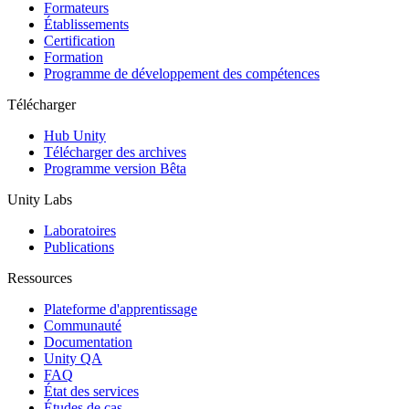
Jeux XR
Formateurs
Lancez des jeux XR sur plusieurs plateformes
Établissements
Certification
Formation
Jeux multijoueur
Programme de développement des compétences
Simplifiez le développement de jeux multijoueurs
Télécharger
Hub Unity
Télécharger des archives
Programme version Bêta
Unity Labs
Laboratoires
Publications
Ressources
Plateforme d'apprentissage
Communauté
Documentation
Unity QA
FAQ
État des services
Études de cas