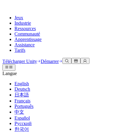
Jeux
Industrie
Ressources
Communauté
Apprentissage
Assistance
Tarifs
Développer
Cas d’utilisation
Bibliothèque technique
Centre communautaire
Pour tous les niveaux
Options d'assistance
Télécharger Unity
Démarrer
Moteur Unity
Collaboration 3D
Documentation
Discussions
Unity Learn
Obtenir de l'aide
Langue
Créez des jeux 2D et 3D pour n'importe quelle plateforme
Construisez et révisez des projets 3D en temps réel
Maîtrisez les compétences Unity gratuitement
Vous aider à réussir avec Unity
Manuels d'utilisation officiels et références API
Discuter, résoudre des problèmes et se connecter
English
Collaboration
Formation immersive
Formation professionnelle
Plans de succès
Deutsch
Outils de développement
Événements
Collaborez et itérez rapidement avec votre équipe
Entraînez-vous dans des environnements immersifs
Améliorez votre équipe avec des formateurs Unity
Atteignez vos objectifs plus rapidement avec un support expert
日本語
Versions de publication et suivi des problèmes
Événements mondiaux et locaux
Télécharger Unity
Vous découvrez Unity ?
Français
Histoires de la communauté
Expériences client
FAQ
Português
Feuille de route
Offres et tarifs
Créez des expériences interactives 3D
Démarrer
Réponses aux questions courantes
中文
Examiner les fonctionnalités à venir
Made with Unity
Déployez
Secteurs
Démarrez votre apprentissage
Español
Mise en avant des créateurs Unity
Русский
Contactez-nous.
Glossaire
한국어
Multiplateforme
Fabrication
Parcours essentiels Unity
Connectez-vous avec notre équipe
Bibliothèque de termes techniques
Diffusions en direct