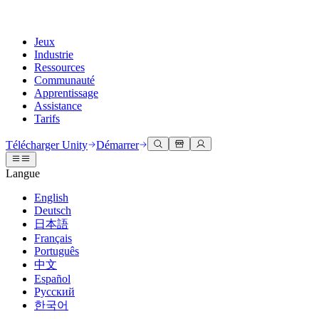
Jeux
Industrie
Ressources
Communauté
Apprentissage
Assistance
Tarifs
Développer
Cas d’utilisation
Bibliothèque technique
Centre communautaire
Pour tous les niveaux
Options d'assistance
Télécharger Unity
Démarrer
Moteur Unity
Collaboration 3D
Documentation
Discussions
Unity Learn
Obtenir de l'aide
Langue
Créez des jeux 2D et 3D pour n'importe quelle plateforme
Construisez et révisez des projets 3D en temps réel
Maîtrisez les compétences Unity gratuitement
Vous aider à réussir avec Unity
Manuels d'utilisation officiels et références API
Discuter, résoudre des problèmes et se connecter
English
Collaboration
Formation immersive
Formation professionnelle
Plans de succès
Deutsch
Outils de développement
Événements
Collaborez et itérez rapidement avec votre équipe
Entraînez-vous dans des environnements immersifs
Améliorez votre équipe avec des formateurs Unity
Atteignez vos objectifs plus rapidement avec un support expert
日本語
Versions de publication et suivi des problèmes
Événements mondiaux et locaux
Télécharger Unity
Vous découvrez Unity ?
Français
Histoires de la communauté
Expériences client
FAQ
Português
Feuille de route
Offres et tarifs
Créez des expériences interactives 3D
Démarrer
Réponses aux questions courantes
中文
Examiner les fonctionnalités à venir
Made with Unity
Déployez
Secteurs
Démarrez votre apprentissage
Español
Mise en avant des créateurs Unity
Русский
Contactez-nous.
Glossaire
한국어
Multiplateforme
Fabrication
Parcours essentiels Unity
Connectez-vous avec notre équipe
Bibliothèque de termes techniques
Diffusions en direct