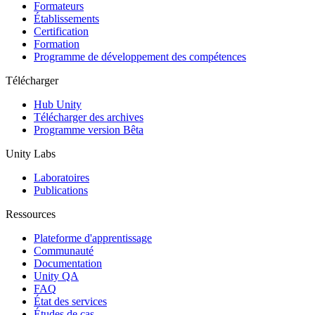
Jeux XR
Formateurs
Lancez des jeux XR sur plusieurs plateformes
Établissements
Certification
Formation
Jeux multijoueur
Programme de développement des compétences
Simplifiez le développement de jeux multijoueurs
Télécharger
Hub Unity
Télécharger des archives
Programme version Bêta
Unity Labs
Laboratoires
Publications
Ressources
Plateforme d'apprentissage
Communauté
Documentation
Unity QA
FAQ
État des services
Études de cas