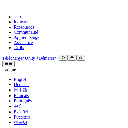
Jeux
Industrie
Ressources
Communauté
Apprentissage
Assistance
Tarifs
Développer
Cas d’utilisation
Bibliothèque technique
Centre communautaire
Pour tous les niveaux
Options d'assistance
Télécharger Unity
Démarrer
Moteur Unity
Collaboration 3D
Documentation
Discussions
Unity Learn
Obtenir de l'aide
Langue
Créez des jeux 2D et 3D pour n'importe quelle plateforme
Construisez et révisez des projets 3D en temps réel
Maîtrisez les compétences Unity gratuitement
Vous aider à réussir avec Unity
Manuels d'utilisation officiels et références API
Discuter, résoudre des problèmes et se connecter
English
Collaboration
Formation immersive
Formation professionnelle
Plans de succès
Deutsch
Outils de développement
Événements
Collaborez et itérez rapidement avec votre équipe
Entraînez-vous dans des environnements immersifs
Améliorez votre équipe avec des formateurs Unity
Atteignez vos objectifs plus rapidement avec un support expert
日本語
Versions de publication et suivi des problèmes
Événements mondiaux et locaux
Télécharger Unity
Vous découvrez Unity ?
Français
Histoires de la communauté
Expériences client
FAQ
Português
Feuille de route
Offres et tarifs
Créez des expériences interactives 3D
Démarrer
Réponses aux questions courantes
中文
Examiner les fonctionnalités à venir
Made with Unity
Déployez
Secteurs
Démarrez votre apprentissage
Español
Mise en avant des créateurs Unity
Русский
Contactez-nous.
Glossaire
한국어
Multiplateforme
Fabrication
Parcours essentiels Unity
Connectez-vous avec notre équipe
Bibliothèque de termes techniques
Diffusions en direct