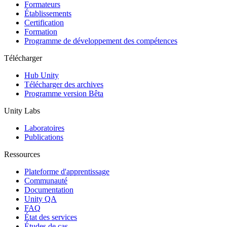
Jeux XR
Formateurs
Lancez des jeux XR sur plusieurs plateformes
Établissements
Certification
Formation
Jeux multijoueur
Programme de développement des compétences
Simplifiez le développement de jeux multijoueurs
Télécharger
Hub Unity
Télécharger des archives
Programme version Bêta
Unity Labs
Laboratoires
Publications
Ressources
Plateforme d'apprentissage
Communauté
Documentation
Unity QA
FAQ
État des services
Études de cas