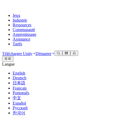
Jeux
Industrie
Ressources
Communauté
Apprentissage
Assistance
Tarifs
Développer
Cas d’utilisation
Bibliothèque technique
Centre communautaire
Pour tous les niveaux
Options d'assistance
Télécharger Unity
Démarrer
Moteur Unity
Collaboration 3D
Documentation
Discussions
Unity Learn
Obtenir de l'aide
Langue
Créez des jeux 2D et 3D pour n'importe quelle plateforme
Construisez et révisez des projets 3D en temps réel
Maîtrisez les compétences Unity gratuitement
Vous aider à réussir avec Unity
Manuels d'utilisation officiels et références API
Discuter, résoudre des problèmes et se connecter
English
Collaboration
Formation immersive
Formation professionnelle
Plans de succès
Deutsch
Outils de développement
Événements
Collaborez et itérez rapidement avec votre équipe
Entraînez-vous dans des environnements immersifs
Améliorez votre équipe avec des formateurs Unity
Atteignez vos objectifs plus rapidement avec un support expert
日本語
Versions de publication et suivi des problèmes
Événements mondiaux et locaux
Télécharger Unity
Vous découvrez Unity ?
Français
Histoires de la communauté
Expériences client
FAQ
Português
Feuille de route
Offres et tarifs
Créez des expériences interactives 3D
Démarrer
Réponses aux questions courantes
中文
Examiner les fonctionnalités à venir
Made with Unity
Déployez
Secteurs
Démarrez votre apprentissage
Español
Mise en avant des créateurs Unity
Русский
Contactez-nous.
Glossaire
한국어
Multiplateforme
Fabrication
Parcours essentiels Unity
Connectez-vous avec notre équipe
Bibliothèque de termes techniques
Diffusions en direct