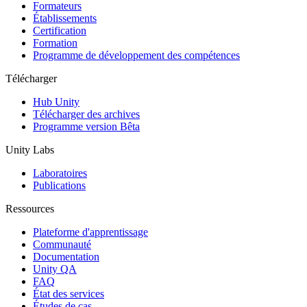
Jeux XR
Formateurs
Lancez des jeux XR sur plusieurs plateformes
Établissements
Certification
Formation
Jeux multijoueur
Programme de développement des compétences
Simplifiez le développement de jeux multijoueurs
Télécharger
Hub Unity
Télécharger des archives
Programme version Bêta
Unity Labs
Laboratoires
Publications
Ressources
Plateforme d'apprentissage
Communauté
Documentation
Unity QA
FAQ
État des services
Études de cas