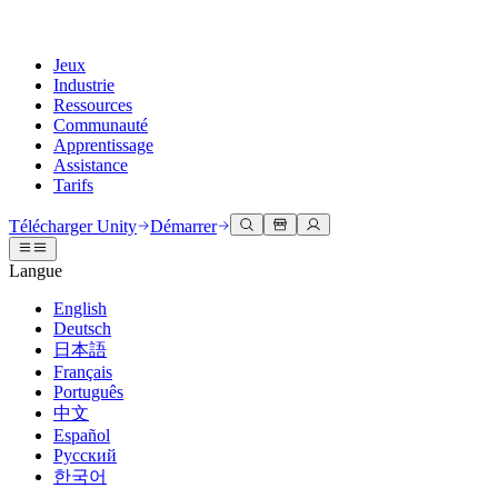
Jeux
Industrie
Ressources
Communauté
Apprentissage
Assistance
Tarifs
Développer
Cas d’utilisation
Bibliothèque technique
Centre communautaire
Pour tous les niveaux
Options d'assistance
Télécharger Unity
Démarrer
Moteur Unity
Collaboration 3D
Documentation
Discussions
Unity Learn
Obtenir de l'aide
Langue
Créez des jeux 2D et 3D pour n'importe quelle plateforme
Construisez et révisez des projets 3D en temps réel
Maîtrisez les compétences Unity gratuitement
Vous aider à réussir avec Unity
Manuels d'utilisation officiels et références API
Discuter, résoudre des problèmes et se connecter
English
Collaboration
Formation immersive
Formation professionnelle
Plans de succès
Deutsch
Outils de développement
Événements
Collaborez et itérez rapidement avec votre équipe
Entraînez-vous dans des environnements immersifs
Améliorez votre équipe avec des formateurs Unity
Atteignez vos objectifs plus rapidement avec un support expert
日本語
Versions de publication et suivi des problèmes
Événements mondiaux et locaux
Télécharger Unity
Vous découvrez Unity ?
Français
Histoires de la communauté
Expériences client
FAQ
Português
Feuille de route
Offres et tarifs
Créez des expériences interactives 3D
Démarrer
Réponses aux questions courantes
中文
Examiner les fonctionnalités à venir
Made with Unity
Déployez
Secteurs
Démarrez votre apprentissage
Español
Mise en avant des créateurs Unity
Русский
Contactez-nous.
Glossaire
한국어
Multiplateforme
Fabrication
Parcours essentiels Unity
Connectez-vous avec notre équipe
Bibliothèque de termes techniques
Diffusions en direct