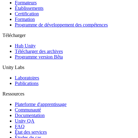
Jeux XR
Formateurs
Lancez des jeux XR sur plusieurs plateformes
Établissements
Certification
Formation
Jeux multijoueur
Programme de développement des compétences
Simplifiez le développement de jeux multijoueurs
Télécharger
Hub Unity
Télécharger des archives
Programme version Bêta
Unity Labs
Laboratoires
Publications
Ressources
Plateforme d'apprentissage
Communauté
Documentation
Unity QA
FAQ
État des services
Études de cas