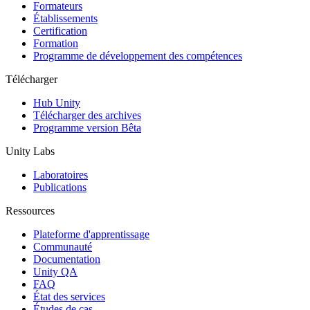
Jeux XR
Formateurs
Lancez des jeux XR sur plusieurs plateformes
Établissements
Certification
Formation
Jeux multijoueur
Programme de développement des compétences
Simplifiez le développement de jeux multijoueurs
Télécharger
Hub Unity
Télécharger des archives
Programme version Bêta
Unity Labs
Laboratoires
Publications
Ressources
Plateforme d'apprentissage
Communauté
Documentation
Unity QA
FAQ
État des services
Études de cas