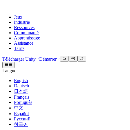
Jeux
Industrie
Ressources
Communauté
Apprentissage
Assistance
Tarifs
Développer
Cas d’utilisation
Bibliothèque technique
Centre communautaire
Pour tous les niveaux
Options d'assistance
Télécharger Unity
Démarrer
Moteur Unity
Collaboration 3D
Documentation
Discussions
Unity Learn
Obtenir de l'aide
Langue
Créez des jeux 2D et 3D pour n'importe quelle plateforme
Construisez et révisez des projets 3D en temps réel
Maîtrisez les compétences Unity gratuitement
Vous aider à réussir avec Unity
Manuels d'utilisation officiels et références API
Discuter, résoudre des problèmes et se connecter
English
Collaboration
Formation immersive
Formation professionnelle
Plans de succès
Deutsch
Outils de développement
Événements
Collaborez et itérez rapidement avec votre équipe
Entraînez-vous dans des environnements immersifs
Améliorez votre équipe avec des formateurs Unity
Atteignez vos objectifs plus rapidement avec un support expert
日本語
Versions de publication et suivi des problèmes
Événements mondiaux et locaux
Télécharger Unity
Vous découvrez Unity ?
Français
Histoires de la communauté
Expériences client
FAQ
Português
Feuille de route
Offres et tarifs
Créez des expériences interactives 3D
Démarrer
Réponses aux questions courantes
中文
Examiner les fonctionnalités à venir
Made with Unity
Déployez
Secteurs
Démarrez votre apprentissage
Español
Mise en avant des créateurs Unity
Русский
Contactez-nous.
Glossaire
한국어
Multiplateforme
Fabrication
Parcours essentiels Unity
Connectez-vous avec notre équipe
Bibliothèque de termes techniques
Diffusions en direct