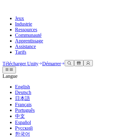
Jeux
Industrie
Ressources
Communauté
Apprentissage
Assistance
Tarifs
Développer
Cas d’utilisation
Bibliothèque technique
Centre communautaire
Pour tous les niveaux
Options d'assistance
Télécharger Unity
Démarrer
Moteur Unity
Collaboration 3D
Documentation
Discussions
Unity Learn
Obtenir de l'aide
Langue
Créez des jeux 2D et 3D pour n'importe quelle plateforme
Construisez et révisez des projets 3D en temps réel
Maîtrisez les compétences Unity gratuitement
Vous aider à réussir avec Unity
Manuels d'utilisation officiels et références API
Discuter, résoudre des problèmes et se connecter
English
Collaboration
Formation immersive
Formation professionnelle
Plans de succès
Deutsch
Outils de développement
Événements
Collaborez et itérez rapidement avec votre équipe
Entraînez-vous dans des environnements immersifs
Améliorez votre équipe avec des formateurs Unity
Atteignez vos objectifs plus rapidement avec un support expert
日本語
Versions de publication et suivi des problèmes
Événements mondiaux et locaux
Télécharger Unity
Vous découvrez Unity ?
Français
Histoires de la communauté
Expériences client
FAQ
Português
Feuille de route
Offres et tarifs
Créez des expériences interactives 3D
Démarrer
Réponses aux questions courantes
中文
Examiner les fonctionnalités à venir
Made with Unity
Déployez
Secteurs
Démarrez votre apprentissage
Español
Mise en avant des créateurs Unity
Русский
Contactez-nous.
Glossaire
한국어
Multiplateforme
Fabrication
Parcours essentiels Unity
Connectez-vous avec notre équipe
Bibliothèque de termes techniques
Diffusions en direct