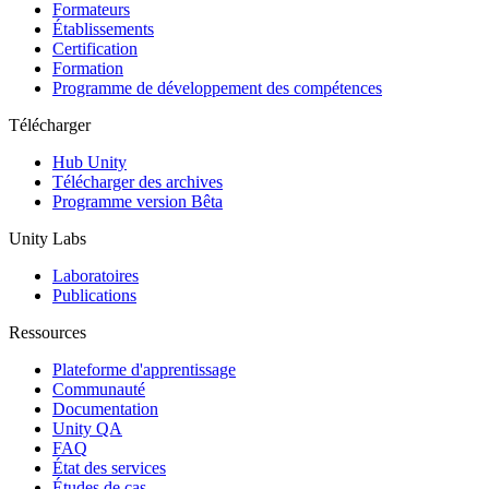
Jeux XR
Formateurs
Lancez des jeux XR sur plusieurs plateformes
Établissements
Certification
Formation
Jeux multijoueur
Programme de développement des compétences
Simplifiez le développement de jeux multijoueurs
Télécharger
Hub Unity
Télécharger des archives
Programme version Bêta
Unity Labs
Laboratoires
Publications
Ressources
Plateforme d'apprentissage
Communauté
Documentation
Unity QA
FAQ
État des services
Études de cas