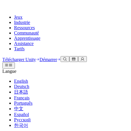
Jeux
Industrie
Ressources
Communauté
Apprentissage
Assistance
Tarifs
Développer
Cas d’utilisation
Bibliothèque technique
Centre communautaire
Pour tous les niveaux
Options d'assistance
Télécharger Unity
Démarrer
Moteur Unity
Collaboration 3D
Documentation
Discussions
Unity Learn
Obtenir de l'aide
Langue
Créez des jeux 2D et 3D pour n'importe quelle plateforme
Construisez et révisez des projets 3D en temps réel
Maîtrisez les compétences Unity gratuitement
Vous aider à réussir avec Unity
Manuels d'utilisation officiels et références API
Discuter, résoudre des problèmes et se connecter
English
Collaboration
Formation immersive
Formation professionnelle
Plans de succès
Deutsch
Outils de développement
Événements
Collaborez et itérez rapidement avec votre équipe
Entraînez-vous dans des environnements immersifs
Améliorez votre équipe avec des formateurs Unity
Atteignez vos objectifs plus rapidement avec un support expert
日本語
Versions de publication et suivi des problèmes
Événements mondiaux et locaux
Télécharger Unity
Vous découvrez Unity ?
Français
Histoires de la communauté
Expériences client
FAQ
Português
Feuille de route
Offres et tarifs
Créez des expériences interactives 3D
Démarrer
Réponses aux questions courantes
中文
Examiner les fonctionnalités à venir
Made with Unity
Déployez
Secteurs
Démarrez votre apprentissage
Español
Mise en avant des créateurs Unity
Русский
Contactez-nous.
Glossaire
한국어
Multiplateforme
Fabrication
Parcours essentiels Unity
Connectez-vous avec notre équipe
Bibliothèque de termes techniques
Diffusions en direct