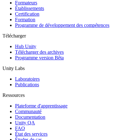
Jeux XR
Formateurs
Lancez des jeux XR sur plusieurs plateformes
Établissements
Certification
Formation
Jeux multijoueur
Programme de développement des compétences
Simplifiez le développement de jeux multijoueurs
Télécharger
Hub Unity
Télécharger des archives
Programme version Bêta
Unity Labs
Laboratoires
Publications
Ressources
Plateforme d'apprentissage
Communauté
Documentation
Unity QA
FAQ
État des services
Études de cas