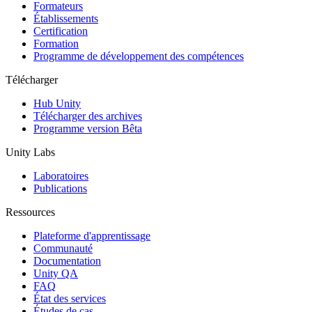
Jeux XR
Formateurs
Lancez des jeux XR sur plusieurs plateformes
Établissements
Certification
Formation
Jeux multijoueur
Programme de développement des compétences
Simplifiez le développement de jeux multijoueurs
Télécharger
Hub Unity
Télécharger des archives
Programme version Bêta
Unity Labs
Laboratoires
Publications
Ressources
Plateforme d'apprentissage
Communauté
Documentation
Unity QA
FAQ
État des services
Études de cas