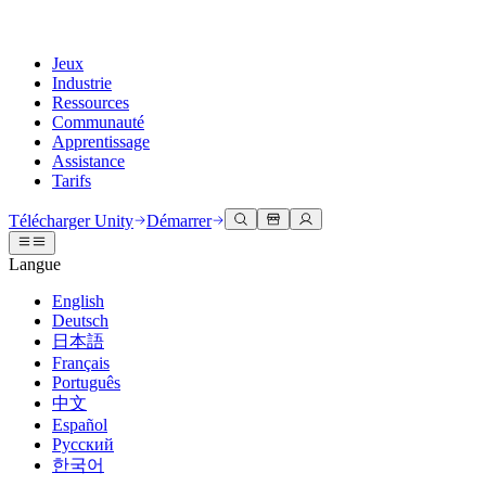
Jeux
Industrie
Ressources
Communauté
Apprentissage
Assistance
Tarifs
Développer
Cas d’utilisation
Bibliothèque technique
Centre communautaire
Pour tous les niveaux
Options d'assistance
Télécharger Unity
Démarrer
Moteur Unity
Collaboration 3D
Documentation
Discussions
Unity Learn
Obtenir de l'aide
Langue
Créez des jeux 2D et 3D pour n'importe quelle plateforme
Construisez et révisez des projets 3D en temps réel
Maîtrisez les compétences Unity gratuitement
Vous aider à réussir avec Unity
Manuels d'utilisation officiels et références API
Discuter, résoudre des problèmes et se connecter
English
Collaboration
Formation immersive
Formation professionnelle
Plans de succès
Deutsch
Outils de développement
Événements
Collaborez et itérez rapidement avec votre équipe
Entraînez-vous dans des environnements immersifs
Améliorez votre équipe avec des formateurs Unity
Atteignez vos objectifs plus rapidement avec un support expert
日本語
Versions de publication et suivi des problèmes
Événements mondiaux et locaux
Télécharger Unity
Vous découvrez Unity ?
Français
Histoires de la communauté
Expériences client
FAQ
Português
Feuille de route
Offres et tarifs
Créez des expériences interactives 3D
Démarrer
Réponses aux questions courantes
中文
Examiner les fonctionnalités à venir
Made with Unity
Déployez
Secteurs
Démarrez votre apprentissage
Español
Mise en avant des créateurs Unity
Русский
Contactez-nous.
Glossaire
한국어
Multiplateforme
Fabrication
Parcours essentiels Unity
Connectez-vous avec notre équipe
Bibliothèque de termes techniques
Diffusions en direct