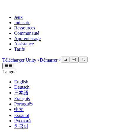
Jeux
Industrie
Ressources
Communauté
Apprentissage
Assistance
Tarifs
Développer
Cas d’utilisation
Bibliothèque technique
Centre communautaire
Pour tous les niveaux
Options d'assistance
Télécharger Unity
Démarrer
Moteur Unity
Collaboration 3D
Documentation
Discussions
Unity Learn
Obtenir de l'aide
Langue
Créez des jeux 2D et 3D pour n'importe quelle plateforme
Construisez et révisez des projets 3D en temps réel
Maîtrisez les compétences Unity gratuitement
Vous aider à réussir avec Unity
Manuels d'utilisation officiels et références API
Discuter, résoudre des problèmes et se connecter
English
Collaboration
Formation immersive
Formation professionnelle
Plans de succès
Deutsch
Outils de développement
Événements
Collaborez et itérez rapidement avec votre équipe
Entraînez-vous dans des environnements immersifs
Améliorez votre équipe avec des formateurs Unity
Atteignez vos objectifs plus rapidement avec un support expert
日本語
Versions de publication et suivi des problèmes
Événements mondiaux et locaux
Télécharger Unity
Vous découvrez Unity ?
Français
Histoires de la communauté
Expériences client
FAQ
Português
Feuille de route
Offres et tarifs
Créez des expériences interactives 3D
Démarrer
Réponses aux questions courantes
中文
Examiner les fonctionnalités à venir
Made with Unity
Déployez
Secteurs
Démarrez votre apprentissage
Español
Mise en avant des créateurs Unity
Русский
Contactez-nous.
Glossaire
한국어
Multiplateforme
Fabrication
Parcours essentiels Unity
Connectez-vous avec notre équipe
Bibliothèque de termes techniques
Diffusions en direct