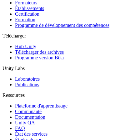
Jeux XR
Formateurs
Lancez des jeux XR sur plusieurs plateformes
Établissements
Certification
Formation
Jeux multijoueur
Programme de développement des compétences
Simplifiez le développement de jeux multijoueurs
Télécharger
Hub Unity
Télécharger des archives
Programme version Bêta
Unity Labs
Laboratoires
Publications
Ressources
Plateforme d'apprentissage
Communauté
Documentation
Unity QA
FAQ
État des services
Études de cas