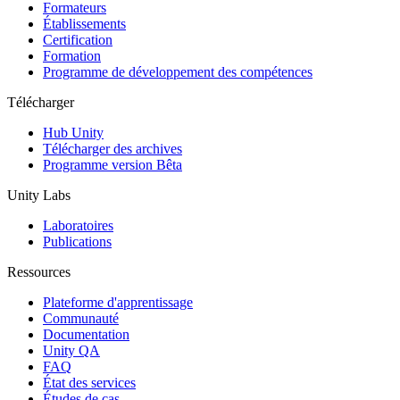
Jeux XR
Formateurs
Lancez des jeux XR sur plusieurs plateformes
Établissements
Certification
Formation
Jeux multijoueur
Programme de développement des compétences
Simplifiez le développement de jeux multijoueurs
Télécharger
Hub Unity
Télécharger des archives
Programme version Bêta
Unity Labs
Laboratoires
Publications
Ressources
Plateforme d'apprentissage
Communauté
Documentation
Unity QA
FAQ
État des services
Études de cas