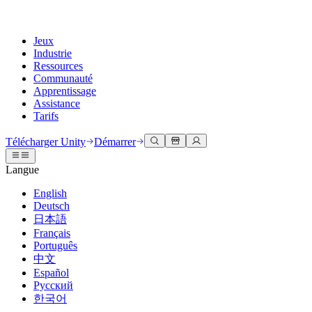
Jeux
Industrie
Ressources
Communauté
Apprentissage
Assistance
Tarifs
Développer
Cas d’utilisation
Bibliothèque technique
Centre communautaire
Pour tous les niveaux
Options d'assistance
Télécharger Unity
Démarrer
Moteur Unity
Collaboration 3D
Documentation
Discussions
Unity Learn
Obtenir de l'aide
Langue
Créez des jeux 2D et 3D pour n'importe quelle plateforme
Construisez et révisez des projets 3D en temps réel
Maîtrisez les compétences Unity gratuitement
Vous aider à réussir avec Unity
Manuels d'utilisation officiels et références API
Discuter, résoudre des problèmes et se connecter
English
Collaboration
Formation immersive
Formation professionnelle
Plans de succès
Deutsch
Outils de développement
Événements
Collaborez et itérez rapidement avec votre équipe
Entraînez-vous dans des environnements immersifs
Améliorez votre équipe avec des formateurs Unity
Atteignez vos objectifs plus rapidement avec un support expert
日本語
Versions de publication et suivi des problèmes
Événements mondiaux et locaux
Télécharger Unity
Vous découvrez Unity ?
Français
Histoires de la communauté
Expériences client
FAQ
Português
Feuille de route
Offres et tarifs
Créez des expériences interactives 3D
Démarrer
Réponses aux questions courantes
中文
Examiner les fonctionnalités à venir
Made with Unity
Déployez
Secteurs
Démarrez votre apprentissage
Español
Mise en avant des créateurs Unity
Русский
Contactez-nous.
Glossaire
한국어
Multiplateforme
Fabrication
Parcours essentiels Unity
Connectez-vous avec notre équipe
Bibliothèque de termes techniques
Diffusions en direct