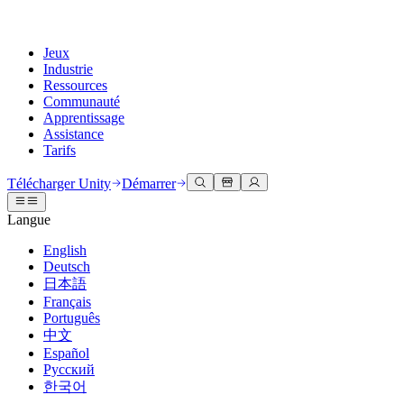
Jeux
Industrie
Ressources
Communauté
Apprentissage
Assistance
Tarifs
Développer
Cas d’utilisation
Bibliothèque technique
Centre communautaire
Pour tous les niveaux
Options d'assistance
Télécharger Unity
Démarrer
Moteur Unity
Collaboration 3D
Documentation
Discussions
Unity Learn
Obtenir de l'aide
Langue
Créez des jeux 2D et 3D pour n'importe quelle plateforme
Construisez et révisez des projets 3D en temps réel
Maîtrisez les compétences Unity gratuitement
Vous aider à réussir avec Unity
Manuels d'utilisation officiels et références API
Discuter, résoudre des problèmes et se connecter
English
Collaboration
Formation immersive
Formation professionnelle
Plans de succès
Deutsch
Outils de développement
Événements
Collaborez et itérez rapidement avec votre équipe
Entraînez-vous dans des environnements immersifs
Améliorez votre équipe avec des formateurs Unity
Atteignez vos objectifs plus rapidement avec un support expert
日本語
Versions de publication et suivi des problèmes
Événements mondiaux et locaux
Télécharger Unity
Vous découvrez Unity ?
Français
Histoires de la communauté
Expériences client
FAQ
Português
Feuille de route
Offres et tarifs
Créez des expériences interactives 3D
Démarrer
Réponses aux questions courantes
中文
Examiner les fonctionnalités à venir
Made with Unity
Déployez
Secteurs
Démarrez votre apprentissage
Español
Mise en avant des créateurs Unity
Русский
Contactez-nous.
Glossaire
한국어
Multiplateforme
Fabrication
Parcours essentiels Unity
Connectez-vous avec notre équipe
Bibliothèque de termes techniques
Diffusions en direct