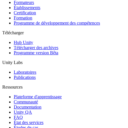
Jeux XR
Formateurs
Lancez des jeux XR sur plusieurs plateformes
Établissements
Certification
Formation
Jeux multijoueur
Programme de développement des compétences
Simplifiez le développement de jeux multijoueurs
Télécharger
Hub Unity
Télécharger des archives
Programme version Bêta
Unity Labs
Laboratoires
Publications
Ressources
Plateforme d'apprentissage
Communauté
Documentation
Unity QA
FAQ
État des services
Études de cas