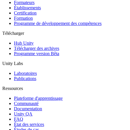
Jeux XR
Formateurs
Lancez des jeux XR sur plusieurs plateformes
Établissements
Certification
Formation
Jeux multijoueur
Programme de développement des compétences
Simplifiez le développement de jeux multijoueurs
Télécharger
Hub Unity
Télécharger des archives
Programme version Bêta
Unity Labs
Laboratoires
Publications
Ressources
Plateforme d'apprentissage
Communauté
Documentation
Unity QA
FAQ
État des services
Études de cas