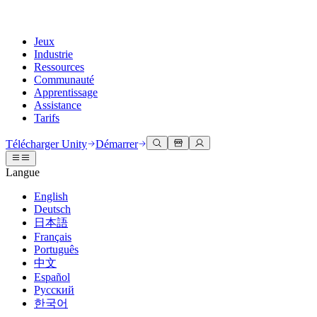
Jeux
Industrie
Ressources
Communauté
Apprentissage
Assistance
Tarifs
Développer
Cas d’utilisation
Bibliothèque technique
Centre communautaire
Pour tous les niveaux
Options d'assistance
Télécharger Unity
Démarrer
Moteur Unity
Collaboration 3D
Documentation
Discussions
Unity Learn
Obtenir de l'aide
Langue
Créez des jeux 2D et 3D pour n'importe quelle plateforme
Construisez et révisez des projets 3D en temps réel
Maîtrisez les compétences Unity gratuitement
Vous aider à réussir avec Unity
Manuels d'utilisation officiels et références API
Discuter, résoudre des problèmes et se connecter
English
Collaboration
Formation immersive
Formation professionnelle
Plans de succès
Deutsch
Outils de développement
Événements
Collaborez et itérez rapidement avec votre équipe
Entraînez-vous dans des environnements immersifs
Améliorez votre équipe avec des formateurs Unity
Atteignez vos objectifs plus rapidement avec un support expert
日本語
Versions de publication et suivi des problèmes
Événements mondiaux et locaux
Télécharger Unity
Vous découvrez Unity ?
Français
Histoires de la communauté
Expériences client
FAQ
Português
Feuille de route
Offres et tarifs
Créez des expériences interactives 3D
Démarrer
Réponses aux questions courantes
中文
Examiner les fonctionnalités à venir
Made with Unity
Déployez
Secteurs
Démarrez votre apprentissage
Español
Mise en avant des créateurs Unity
Русский
Contactez-nous.
Glossaire
한국어
Multiplateforme
Fabrication
Parcours essentiels Unity
Connectez-vous avec notre équipe
Bibliothèque de termes techniques
Diffusions en direct