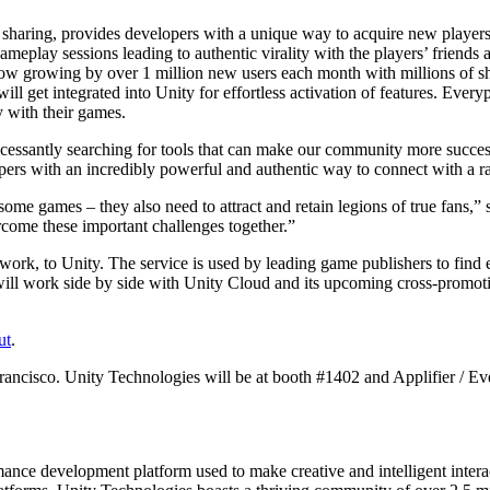
 sharing, provides developers with a unique way to acquire new players 
ameplay sessions leading to authentic virality with the players’ friend
 now growing by over 1 million new users each month with millions of 
ill get integrated into Unity for effortless activation of features. Ever
y with their games.
essantly searching for tools that can make our community more succe
ers with an incredibly powerful and authentic way to connect with a 
me games – they also need to attract and retain legions of true fans,” 
rcome these important challenges together.”
ork, to Unity. The service is used by leading game publishers to find
work side by side with Unity Cloud and its upcoming cross-promotion
ut
.
ncisco. Unity Technologies will be at booth #1402 and Applifier / Eve
ormance development platform used to make creative and intelligent int