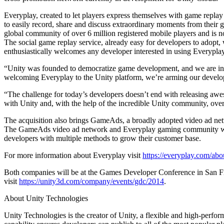
Découvrez plus de 25 plateformes prises en charge par Unity
Atteindre l'excellence opérationnelle
Vous découvrez Unity ? Commencez votre parcours
Informations
Rejoignez les développeurs, créateurs et initiés
Everyplay, created to let players express themselves with game replay
LiveOps
Distribution
Guides pratiques
to easily record, share and discuss extraordinary moments from their g
Études de cas
Unity Awards
Informations post-lancement et opérations de jeu en direct
Transformer les expériences en magasin en expériences en ligne
Conseils pratiques et meilleures pratiques
global community of over 6 million registered mobile players and is
Histoires de succès dans le monde réel
Célébration des créateurs Unity dans le monde entier
Développez
Formation
The social game replay service, already easy for developers to adopt, w
Automobile
enthusiastically welcomes any developer interested in using Everypla
Guides des meilleures pratiques
Acquisition de nouveaux joueurs
Stimulez l'innovation et les expériences en voiture
Pour les étudiants
Conseils et astuces d'experts
“Unity was founded to democratize game development, and we are inc
Faites-vous découvrir et acquérez des utilisateurs mobiles
Voir toutes les industries
Démarrez votre carrière
welcoming Everyplay to the Unity platform, we’re arming our develop
Démos
Achats intégrés
Pour les enseignants
“The challenge for today’s developers doesn’t end with releasing aweso
Démos, échantillons et éléments de base
Gérer IAP entre les magasins et D2C
Boostez votre enseignement
with Unity and, with the help of the incredible Unity community, ove
Toutes les ressources
Nouveautés
Monétisation
Licence d'enseignement subventionnée
The acquisition also brings GameAds, a broadly adopted video ad netw
Connectez les joueurs avec les bons jeux
Apportez la puissance de Unity à votre institution
The GameAds video ad network and Everyplay gaming community will 
Blog
Faites de la publicité avec Unity
Monétisez avec Unity
developers with multiple methods to grow their customer base.
Mises à jour, informations et conseils techniques
Cas d’utilisation
Certifications
For more information about Everyplay visit
https://everyplay.com/abo
Prouvez votre maîtrise de Unity
Actualités
Jeux mobiles
Both companies will be at the Games Developer Conference in San Fra
Actualités, histoires et centre de presse
Créez et développez des succès mobiles avec Unity
visit
https://unity3d.com/company/events/gdc/2014
.
Jeux indépendants
About Unity Technologies
Lancez de grands jeux avec de petites équipes
Unity Technologies is the creator of Unity, a flexible and high-perf