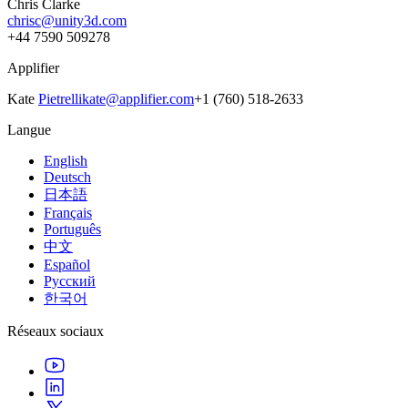
Chris Clarke
chrisc@unity3d.com
+44 7590 509278
Applifier
Kate
Pietrellikate@applifier.com
+1 (760) 518-2633
Langue
English
Deutsch
日本語
Français
Português
中文
Español
Русский
한국어
Réseaux sociaux