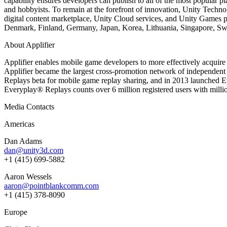
capability ensures developers can publish to all of the most popular p
Jeux XR
and hobbyists. To remain at the forefront of innovation, Unity Technol
Lancez des jeux XR sur plusieurs plateformes
digital content marketplace, Unity Cloud services, and Unity Games p
Denmark, Finland, Germany, Japan, Korea, Lithuania, Singapore, Swe
Jeux multijoueur
Simplifiez le développement de jeux multijoueurs
About Applifier
Applifier enables mobile game developers to more effectively acqui
Applifier became the largest cross-promotion network of independent 
Replays beta for mobile game replay sharing, and in 2013 launched 
Everyplay® Replays counts over 6 million registered users with milli
Media Contacts
Americas
Dan Adams
dan@unity3d.com
+1 (415) 699-5882
Aaron Wessels
aaron@pointblankcomm.com
+1 (415) 378-8090
Europe