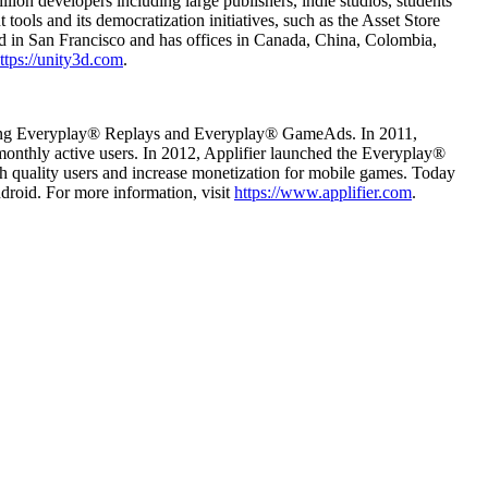
lion developers including large publishers, indie studios, students
ools and its democratization initiatives, such as the Asset Store
ed in San Francisco and has offices in Canada, China, Colombia,
ttps://unity3d.com
.
luding Everyplay® Replays and Everyplay® GameAds. In 2011,
monthly active users. In 2012, Applifier launched the Everyplay®
 quality users and increase monetization for mobile games. Today
droid. For more information, visit
https://www.applifier.com
.