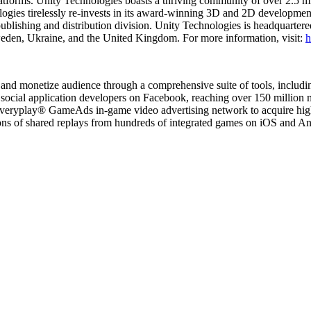
latforms. Unity Technologies boasts a thriving community of over 2.5 mil
ogies tirelessly re-invests in its award-winning 3D and 2D development t
ublishing and distribution division. Unity Technologies is headquarter
den, Ukraine, and the United Kingdom. For more information, visit:
h
re and monetize audience through a comprehensive suite of tools, inc
social application developers on Facebook, reaching over 150 million 
Everyplay® GameAds in-game video advertising network to acquire high
ons of shared replays from hundreds of integrated games on iOS and An