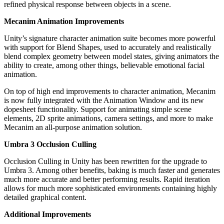
Jeux XR
refined physical response between objects in a scene.
Lancez des jeux XR sur plusieurs plateformes
Mecanim Animation Improvements
Jeux multijoueur
Unity’s signature character animation suite becomes more powerful
Simplifiez le développement de jeux multijoueurs
with support for Blend Shapes, used to accurately and realistically
blend complex geometry between model states, giving animators the
ability to create, among other things, believable emotional facial
animation.
On top of high end improvements to character animation, Mecanim
is now fully integrated with the Animation Window and its new
dopesheet functionality. Support for animating simple scene
elements, 2D sprite animations, camera settings, and more to make
Mecanim an all-purpose animation solution.
Umbra 3 Occlusion Culling
Occlusion Culling in Unity has been rewritten for the upgrade to
Umbra 3. Among other benefits, baking is much faster and generates
much more accurate and better performing results. Rapid iteration
allows for much more sophisticated environments containing highly
detailed graphical content.
Additional Improvements