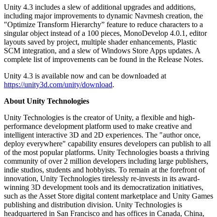
Unity 4.3 includes a slew of additional upgrades and additions,
including major improvements to dynamic Navmesh creation, the
"Optimize Transform Hierarchy” feature to reduce characters to a
singular object instead of a 100 pieces, MonoDevelop 4.0.1, editor
layouts saved by project, multiple shader enhancements, Plastic
SCM integration, and a slew of Windows Store Apps updates. A
complete list of improvements can be found in the Release Notes.
Unity 4.3 is available now and can be downloaded at
https://unity3d.com/unity/download
.
About Unity Technologies
Unity Technologies is the creator of Unity, a flexible and high-
performance development platform used to make creative and
intelligent interactive 3D and 2D experiences. The "author once,
deploy everywhere" capability ensures developers can publish to all
of the most popular platforms. Unity Technologies boasts a thriving
community of over 2 million developers including large publishers,
indie studios, students and hobbyists. To remain at the forefront of
innovation, Unity Technologies tirelessly re-invests in its award-
winning 3D development tools and its democratization initiatives,
such as the Asset Store digital content marketplace and Unity Games
publishing and distribution division. Unity Technologies is
headquartered in San Francisco and has offices in Canada, China,