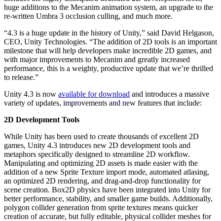
Découvrez plus de 25 plateformes prises en charge par Unity
Atteindre l'excellence opérationnelle
Vous découvrez Unity ? Commencez votre parcours
huge additions to the Mecanim animation system, an upgrade to the
Informations
Rejoignez les développeurs, créateurs et initiés
re-written Umbra 3 occlusion culling, and much more.
LiveOps
Distribution
Guides pratiques
Études de cas
Unity Awards
Informations post-lancement et opérations de jeu en direct
Transformer les expériences en magasin en expériences en ligne
Conseils pratiques et meilleures pratiques
“4.3 is a huge update in the history of Unity,” said David Helgason,
Histoires de succès dans le monde réel
Célébration des créateurs Unity dans le monde entier
Développez
Formation
CEO, Unity Technologies. “The addition of 2D tools is an important
Automobile
milestone that will help developers make incredible 2D games, and
Guides des meilleures pratiques
Acquisition de nouveaux joueurs
Stimulez l'innovation et les expériences en voiture
Pour les étudiants
with major improvements to Mecanim and greatly increased
Conseils et astuces d'experts
Faites-vous découvrir et acquérez des utilisateurs mobiles
Voir toutes les industries
Démarrez votre carrière
performance, this is a weighty, productive update that we’re thrilled
to release.”
Démos
Achats intégrés
Pour les enseignants
Unity 4.3 is now
available for download
and introduces a massive
Démos, échantillons et éléments de base
Gérer IAP entre les magasins et D2C
Boostez votre enseignement
variety of updates, improvements and new features that include:
Toutes les ressources
Nouveautés
Monétisation
Licence d'enseignement subventionnée
2D Development Tools
Connectez les joueurs avec les bons jeux
Apportez la puissance de Unity à votre institution
Blog
Faites de la publicité avec Unity
Monétisez avec Unity
While Unity has been used to create thousands of excellent 2D
Mises à jour, informations et conseils techniques
Cas d’utilisation
games, Unity 4.3 introduces new 2D development tools and
Certifications
metaphors specifically designed to streamline 2D workflow.
Prouvez votre maîtrise de Unity
Manipulating and optimizing 2D assets is made easier with the
Actualités
Jeux mobiles
addition of a new Sprite Texture import mode, automated atlasing,
Actualités, histoires et centre de presse
Créez et développez des succès mobiles avec Unity
an optimized 2D rendering, and drag-and-drop functionality for
scene creation. Box2D physics have been integrated into Unity for
Jeux indépendants
better performance, stability, and smaller game builds. Additionally,
Lancez de grands jeux avec de petites équipes
polygon collider generation from sprite textures means quicker
creation of accurate, but fully editable, physical collider meshes for