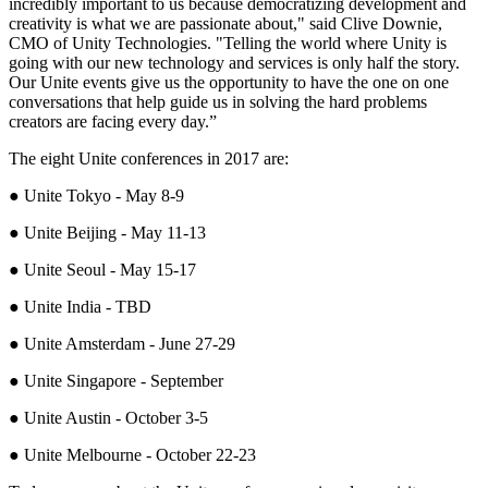
incredibly important to us because democratizing development and
Jeux XR
creativity is what we are passionate about," said Clive Downie,
Lancez des jeux XR sur plusieurs plateformes
CMO of Unity Technologies. "Telling the world where Unity is
going with our new technology and services is only half the story.
Jeux multijoueur
Our Unite events give us the opportunity to have the one on one
Simplifiez le développement de jeux multijoueurs
conversations that help guide us in solving the hard problems
creators are facing every day.”
The eight Unite conferences in 2017 are:
● Unite Tokyo - May 8-9
● Unite Beijing - May 11-13
● Unite Seoul - May 15-17
● Unite India - TBD
● Unite Amsterdam - June 27-29
● Unite Singapore - September
● Unite Austin - October 3-5
● Unite Melbourne - October 22-23