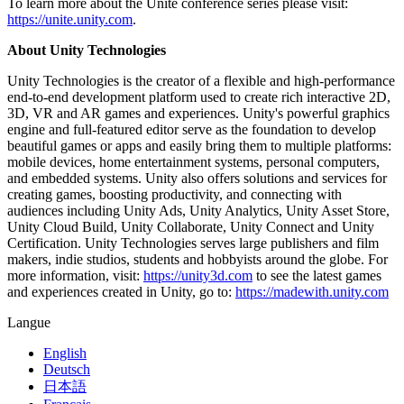
To learn more about the Unite conference series please visit:
https://unite.unity.com
.
About Unity Technologies
Unity Technologies is the creator of a flexible and high-performance
end-to-end development platform used to create rich interactive 2D,
3D, VR and AR games and experiences. Unity's powerful graphics
engine and full-featured editor serve as the foundation to develop
beautiful games or apps and easily bring them to multiple platforms:
mobile devices, home entertainment systems, personal computers,
and embedded systems. Unity also offers solutions and services for
creating games, boosting productivity, and connecting with
audiences including Unity Ads, Unity Analytics, Unity Asset Store,
Unity Cloud Build, Unity Collaborate, Unity Connect and Unity
Certification. Unity Technologies serves large publishers and film
makers, indie studios, students and hobbyists around the globe. For
more information, visit:
https://unity3d.com
to see the latest games
and experiences created in Unity, go to:
https://madewith.unity.com
Langue
English
Deutsch
日本語