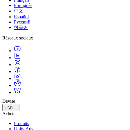
Français
Português
中文
Español
Русский
한국어
Réseaux sociaux
Devise
USD
Acheter
Produits
Unity Ads