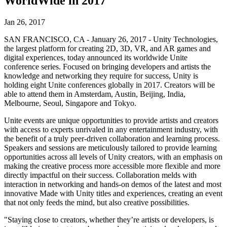
WorldWide in 2017
Découvrez plus de 25 plateformes prises en charge par Unity
Atteindre l'excellence opérationnelle
Vous découvrez Unity ? Commencez votre parcours
Informations
Rejoignez les développeurs, créateurs et initiés
LiveOps
Distribution
Guides pratiques
Jan 26, 2017
Études de cas
Unity Awards
Informations post-lancement et opérations de jeu en direct
Transformer les expériences en magasin en expériences en ligne
Conseils pratiques et meilleures pratiques
Histoires de succès dans le monde réel
Célébration des créateurs Unity dans le monde entier
SAN FRANCISCO, CA - January 26, 2017 - Unity Technologies,
Développez
Formation
the largest platform for creating 2D, 3D, VR, and AR games and
Automobile
digital experiences, today announced its worldwide Unite
Guides des meilleures pratiques
Acquisition de nouveaux joueurs
Stimulez l'innovation et les expériences en voiture
Pour les étudiants
conference series. Focused on bringing developers and artists the
Conseils et astuces d'experts
Faites-vous découvrir et acquérez des utilisateurs mobiles
Voir toutes les industries
Démarrez votre carrière
knowledge and networking they require for success, Unity is
holding eight Unite conferences globally in 2017. Creators will be
Démos
Achats intégrés
Pour les enseignants
able to attend them in Amsterdam, Austin, Beijing, India,
Démos, échantillons et éléments de base
Gérer IAP entre les magasins et D2C
Boostez votre enseignement
Melbourne, Seoul, Singapore and Tokyo.
Toutes les ressources
Nouveautés
Unite events are unique opportunities to provide artists and creators
Monétisation
Licence d'enseignement subventionnée
with access to experts unrivaled in any entertainment industry, with
Connectez les joueurs avec les bons jeux
Apportez la puissance de Unity à votre institution
the benefit of a truly peer-driven collaboration and learning process.
Blog
Faites de la publicité avec Unity
Monétisez avec Unity
Speakers and sessions are meticulously tailored to provide learning
Mises à jour, informations et conseils techniques
Cas d’utilisation
Certifications
opportunities across all levels of Unity creators, with an emphasis on
Prouvez votre maîtrise de Unity
making the creative process more accessible more flexible and more
Actualités
Jeux mobiles
directly impactful on their success. Collaboration melds with
Actualités, histoires et centre de presse
Créez et développez des succès mobiles avec Unity
interaction in networking and hands-on demos of the latest and most
innovative Made with Unity titles and experiences, creating an event
Jeux indépendants
that not only feeds the mind, but also creative possibilities.
Lancez de grands jeux avec de petites équipes
"Staying close to creators, whether they’re artists or developers, is