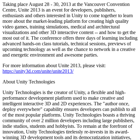
Jeux XR
Taking place August 28 - 30, 2013 at the Vancouver Convention
Lancez des jeux XR sur plusieurs plateformes
Centre, Unite 2013 is an event for developers, publishers,
enthusiasts and others interested in Unity to come together to learn
more about the market-leading platform for creating high quality
Jeux multijoueur
video games, training simulations, medical and architectural
Simplifiez le développement de jeux multijoueurs
visualizations and other 3D interactive content -- and how to get the
most out of it. The conference offers three days of learning including
advanced hands-on class tutorials, technical sessions, previews of
upcoming technology as well as the chance to network in a creative
and energetic environment and awesome parties.
For more information about Unite 2013, please visit:
https://unity3d.com/unite/unite2013/
About Unity Technologies
Unity Technologies is the creator of Unity, a flexible and high-
performance development platform used to make creative and
intelligent interactive 3D and 2D experiences. The "author once,
deploy everywhere" capability ensures developers can publish to all
of the most popular platforms. Unity Technologies boasts a thriving
community of over 2 million developers including large publishers,
indie studios, students and hobbyists. To remain at the forefront of
innovation, Unity Technologies tirelessly re-invests in its award-
winning 3D development tools and its democratization initiatives,