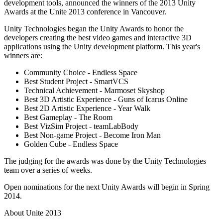
Découvrez plus de 25 plateformes prises en charge par Unity
Atteindre l'excellence opérationnelle
Vous découvrez Unity ? Commencez votre parcours
development tools, announced the winners of the 2013 Unity
Informations
Rejoignez les développeurs, créateurs et initiés
Awards at the Unite 2013 conference in Vancouver.
LiveOps
Distribution
Guides pratiques
Unity Technologies began the Unity Awards to honor the
Études de cas
Unity Awards
Informations post-lancement et opérations de jeu en direct
Transformer les expériences en magasin en expériences en ligne
Conseils pratiques et meilleures pratiques
developers creating the best video games and interactive 3D
Histoires de succès dans le monde réel
Célébration des créateurs Unity dans le monde entier
Développez
Formation
applications using the Unity development platform. This year's
Automobile
winners are:
Guides des meilleures pratiques
Acquisition de nouveaux joueurs
Stimulez l'innovation et les expériences en voiture
Pour les étudiants
Conseils et astuces d'experts
Faites-vous découvrir et acquérez des utilisateurs mobiles
Voir toutes les industries
Démarrez votre carrière
Community Choice - Endless Space
Best Student Project - SmartVCS
Démos
Achats intégrés
Pour les enseignants
Technical Achievement - Marmoset Skyshop
Démos, échantillons et éléments de base
Gérer IAP entre les magasins et D2C
Boostez votre enseignement
Best 3D Artistic Experience - Guns of Icarus Online
Toutes les ressources
Best 2D Artistic Experience - Year Walk
Nouveautés
Best Gameplay - The Room
Monétisation
Licence d'enseignement subventionnée
Best VizSim Project - teamLabBody
Connectez les joueurs avec les bons jeux
Apportez la puissance de Unity à votre institution
Best Non-game Project - Become Iron Man
Blog
Faites de la publicité avec Unity
Monétisez avec Unity
Golden Cube - Endless Space
Mises à jour, informations et conseils techniques
Cas d’utilisation
Certifications
Prouvez votre maîtrise de Unity
The judging for the awards was done by the Unity Technologies
Actualités
Jeux mobiles
team over a series of weeks.
Actualités, histoires et centre de presse
Créez et développez des succès mobiles avec Unity
Open nominations for the next Unity Awards will begin in Spring
2014.
Jeux indépendants
Lancez de grands jeux avec de petites équipes
About Unite 2013