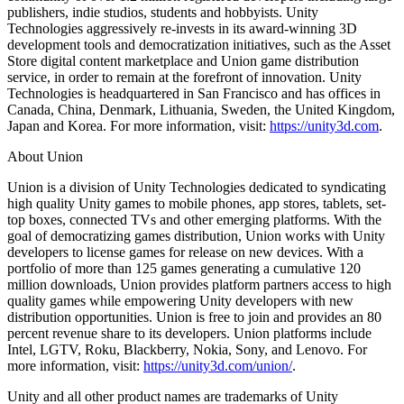
publishers, indie studios, students and hobbyists. Unity
Technologies aggressively re-invests in its award-winning 3D
development tools and democratization initiatives, such as the Asset
Store digital content marketplace and Union game distribution
service, in order to remain at the forefront of innovation. Unity
Technologies is headquartered in San Francisco and has offices in
Canada, China, Denmark, Lithuania, Sweden, the United Kingdom,
Japan and Korea. For more information, visit:
https://unity3d.com
.
About Union
Union is a division of Unity Technologies dedicated to syndicating
high quality Unity games to mobile phones, app stores, tablets, set-
top boxes, connected TVs and other emerging platforms. With the
goal of democratizing games distribution, Union works with Unity
developers to license games for release on new devices. With a
portfolio of more than 125 games generating a cumulative 120
million downloads, Union provides platform partners access to high
quality games while empowering Unity developers with new
distribution opportunities. Union is free to join and provides an 80
percent revenue share to its developers. Union platforms include
Intel, LGTV, Roku, Blackberry, Nokia, Sony, and Lenovo. For
more information, visit:
https://unity3d.com/union/
.
Unity and all other product names are trademarks of Unity