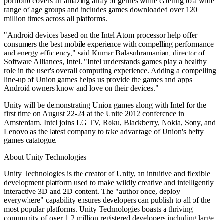
portfolio covers an amazing array of genres while catering to a wide
Jeux XR
range of age groups and includes games downloaded over 120
Lancez des jeux XR sur plusieurs plateformes
million times across all platforms.
Jeux multijoueur
"Android devices based on the Intel Atom processor help offer
Simplifiez le développement de jeux multijoueurs
consumers the best mobile experience with compelling performance
and energy efficiency," said Kumar Balasubramanian, director of
Software Alliances, Intel. "Intel understands games play a healthy
role in the user's overall computing experience. Adding a compelling
line-up of Union games helps us provide the games and apps
Android owners know and love on their devices."
Unity will be demonstrating Union games along with Intel for the
first time on August 22-24 at the Unite 2012 conference in
Amsterdam. Intel joins LG TV, Roku, Blackberry, Nokia, Sony, and
Lenovo as the latest company to take advantage of Union's hefty
games catalogue.
About Unity Technologies
Unity Technologies is the creator of Unity, an intuitive and flexible
development platform used to make wildly creative and intelligently
interactive 3D and 2D content. The "author once, deploy
everywhere" capability ensures developers can publish to all of the
most popular platforms. Unity Technologies boasts a thriving
community of over 1.2 million registered developers including large