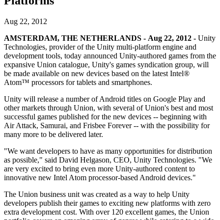
Platforms
Découvrez plus de 25 plateformes prises en charge par Unity
Atteindre l'excellence opérationnelle
Vous découvrez Unity ? Commencez votre parcours
Informations
Rejoignez les développeurs, créateurs et initiés
LiveOps
Distribution
Guides pratiques
Aug 22, 2012
Études de cas
Unity Awards
Informations post-lancement et opérations de jeu en direct
Transformer les expériences en magasin en expériences en ligne
Conseils pratiques et meilleures pratiques
Histoires de succès dans le monde réel
Célébration des créateurs Unity dans le monde entier
AMSTERDAM, THE NETHERLANDS - Aug 22, 2012 -
Unity
Développez
Formation
Technologies, provider of the Unity multi-platform engine and
Automobile
development tools, today announced Unity-authored games from the
Guides des meilleures pratiques
Acquisition de nouveaux joueurs
Stimulez l'innovation et les expériences en voiture
Pour les étudiants
expansive Union catalogue, Unity's games syndication group, will
Conseils et astuces d'experts
Faites-vous découvrir et acquérez des utilisateurs mobiles
Voir toutes les industries
Démarrez votre carrière
be made available on new devices based on the latest Intel®
Atom™ processors for tablets and smartphones.
Démos
Achats intégrés
Pour les enseignants
Démos, échantillons et éléments de base
Gérer IAP entre les magasins et D2C
Boostez votre enseignement
Unity will release a number of Android titles on Google Play and
Toutes les ressources
other markets through Union, with several of Union's best and most
Nouveautés
successful games published for the new devices -- beginning with
Monétisation
Licence d'enseignement subventionnée
Air Attack, Samurai, and Frisbee Forever -- with the possibility for
Connectez les joueurs avec les bons jeux
Apportez la puissance de Unity à votre institution
many more to be delivered later.
Blog
Faites de la publicité avec Unity
Monétisez avec Unity
Mises à jour, informations et conseils techniques
Cas d’utilisation
Certifications
"We want developers to have as many opportunities for distribution
Prouvez votre maîtrise de Unity
as possible," said David Helgason, CEO, Unity Technologies. "We
Actualités
Jeux mobiles
are very excited to bring even more Unity-authored content to
Actualités, histoires et centre de presse
Créez et développez des succès mobiles avec Unity
innovative new Intel Atom processor-based Android devices."
The Union business unit was created as a way to help Unity
Jeux indépendants
developers publish their games to exciting new platforms with zero
Lancez de grands jeux avec de petites équipes
extra development cost. With over 120 excellent games, the Union