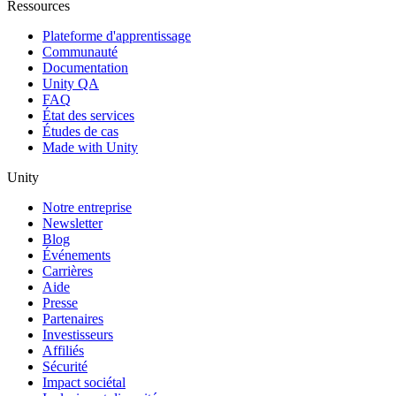
Ressources
Plateforme d'apprentissage
Communauté
Documentation
Unity QA
FAQ
État des services
Études de cas
Made with Unity
Unity
Notre entreprise
Newsletter
Blog
Événements
Carrières
Aide
Presse
Partenaires
Investisseurs
Affiliés
Sécurité
Impact sociétal