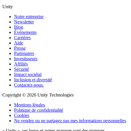
Unity
Notre entreprise
Newsletter
Blog
Événements
Carrières
Aide
Presse
Partenaires
Investisseurs
Affiliés
Sécurité
Impact sociétal
Inclusion et diversité
Contactez-nous.
Copyright © 2026 Unity Technologies
Mentions légales
Politique de confidentialité
Cookies
Ne vendez ou ne partagez pas mes informations personnelles
« Unity », ses logos et autres marques sont des marques