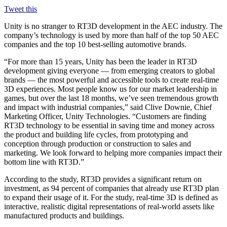
Jeux XR
Tweet this
Lancez des jeux XR sur plusieurs plateformes
Unity is no stranger to RT3D development in the AEC industry. The
Jeux multijoueur
company’s technology is used by more than half of the top 50 AEC
Simplifiez le développement de jeux multijoueurs
companies and the top 10 best-selling automotive brands.
“For more than 15 years, Unity has been the leader in RT3D
development giving everyone — from emerging creators to global
brands — the most powerful and accessible tools to create real-time
3D experiences. Most people know us for our market leadership in
games, but over the last 18 months, we’ve seen tremendous growth
and impact with industrial companies,” said Clive Downie, Chief
Marketing Officer, Unity Technologies. “Customers are finding
RT3D technology to be essential in saving time and money across
the product and building life cycles, from prototyping and
conception through production or construction to sales and
marketing. We look forward to helping more companies impact their
bottom line with RT3D.”
According to the study, RT3D provides a significant return on
investment, as 94 percent of companies that already use RT3D plan
to expand their usage of it. For the study, real-time 3D is defined as
interactive, realistic digital representations of real-world assets like
manufactured products and buildings.