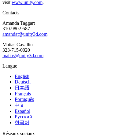
visit
www.unity.com
.
Contacts
Amanda Taggart
310-980-9587
amandat@unity3d.com
Matias Cavallin
323-715-0020
matias@unity3d.com
Langue
English
Deutsch
日本語
Français
Português
中文
Español
Русский
한국어
Réseaux sociaux