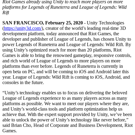
Découvrez plus de 25 plateformes prises en charge par Unity
Atteindre l'excellence opérationnelle
Vous découvrez Unity ? Commencez votre parcours
Riot Games already using Unity to reach more players on more
Informations
Rejoignez les développeurs, créateurs et initiés
platforms for Legends of Runeterra and League of Legends: Wild
Rift
LiveOps
Distribution
Guides pratiques
Études de cas
Unity Awards
Informations post-lancement et opérations de jeu en direct
Transformer les expériences en magasin en expériences en ligne
Conseils pratiques et meilleures pratiques
SAN FRANCISCO, February 25, 2020
- Unity Technologies
Histoires de succès dans le monde réel
Célébration des créateurs Unity dans le monde entier
Développez
Formation
(
https://unity3d.com/
), creator of the world’s leading real-time 3D
Automobile
development platform, today announced that Riot Games, the
Guides des meilleures pratiques
Acquisition de nouveaux joueurs
Stimulez l'innovation et les expériences en voiture
Pour les étudiants
developer and publisher of League of Legends, has chosen Unity to
Conseils et astuces d'experts
Faites-vous découvrir et acquérez des utilisateurs mobiles
Voir toutes les industries
Démarrez votre carrière
power Legends of Runeterra and League of Legends: Wild Rift. By
using Unity’s optimized reach for more than 20 platforms, Riot
Démos
Achats intégrés
Pour les enseignants
Games is able to bring the renowned gameplay, responsive controls,
Démos, échantillons et éléments de base
Gérer IAP entre les magasins et D2C
Boostez votre enseignement
and rich world of League of Legends to more players on more
Toutes les ressources
platforms than ever before. Legends of Runeterra is currently in
Nouveautés
open beta on PC, and will be coming to iOS and Android later this
Monétisation
Licence d'enseignement subventionnée
year. League of Legends: Wild Rift is coming to iOS, Android, and
Connectez les joueurs avec les bons jeux
Apportez la puissance de Unity à votre institution
consoles in the future.
Blog
Faites de la publicité avec Unity
Monétisez avec Unity
Mises à jour, informations et conseils techniques
Cas d’utilisation
Certifications
“Unity’s technology enables us to focus on delivering the beloved
Prouvez votre maîtrise de Unity
League of Legends experience to as many players across as many
Actualités
Jeux mobiles
platforms as possible. We want to meet our players where they are,
Actualités, histoires et centre de presse
Créez et développez des succès mobiles avec Unity
and Unity’s world-class tools and platform optimization help us
achieve that. With the expert support provided by Unity, we’ve been
Jeux indépendants
able to unlock the power of Unity’s technology like never before,”
Lancez de grands jeux avec de petites équipes
said Brian Cho, Head of Corporate and Business Development, Riot
Games.