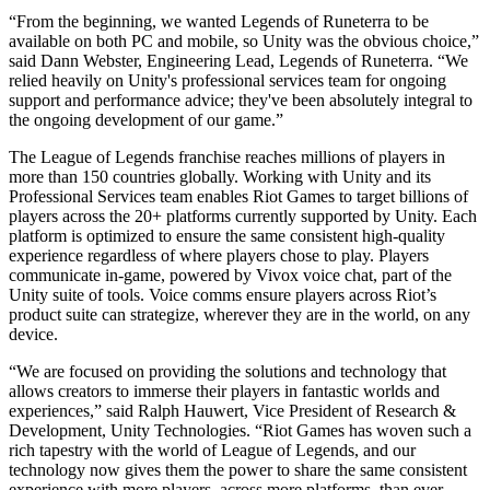
Jeux XR
“From the beginning, we wanted Legends of Runeterra to be
Lancez des jeux XR sur plusieurs plateformes
available on both PC and mobile, so Unity was the obvious choice,”
said Dann Webster, Engineering Lead, Legends of Runeterra. “We
Jeux multijoueur
relied heavily on Unity's professional services team for ongoing
Simplifiez le développement de jeux multijoueurs
support and performance advice; they've been absolutely integral to
the ongoing development of our game.”
The League of Legends franchise reaches millions of players in
more than 150 countries globally. Working with Unity and its
Professional Services team enables Riot Games to target billions of
players across the 20+ platforms currently supported by Unity. Each
platform is optimized to ensure the same consistent high-quality
experience regardless of where players chose to play. Players
communicate in-game, powered by Vivox voice chat, part of the
Unity suite of tools. Voice comms ensure players across Riot’s
product suite can strategize, wherever they are in the world, on any
device.
“We are focused on providing the solutions and technology that
allows creators to immerse their players in fantastic worlds and
experiences,” said Ralph Hauwert, Vice President of Research &
Development, Unity Technologies. “Riot Games has woven such a
rich tapestry with the world of League of Legends, and our
technology now gives them the power to share the same consistent
experience with more players, across more platforms, than ever