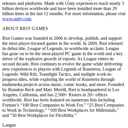
releases and platforms. Made with Unity experiences reach nearly 3
billion devices worldwide and have been installed more than 29
billion times in the last 12 months. For more information, please visit
www.unity.com
.
ABOUT RIOT GAMES
Riot Games was founded in 2006 to develop, publish, and support
the most player-focused games in the world. In 2009, Riot released
its debut title, League of Legends, to worldwide acclaim. League
has gone on to be the most-played PC game in the world and a key
driver of the explosive growth of esports. As League enters its
second decade, Riot continues to evolve the game while delivering
new experiences to players with Legends of Runeterra, League of
Legends: Wild Rift, Teamfight Tactics, and multiple work-in-
progress titles, while exploring the world of Runeterra through
multimedia projects across music, comic books, and more. Founded
by Brandon Beck and Marc Merrill, Riot is headquartered in Los
Angeles, California, and has 2,500+ Rioters in 20+ offices
worldwide. Riot has been featured on numerous lists including
Fortune’s “100 Best Companies to Work For,” “25 Best Companies
to Work in Technology,” “100 Best Workplaces for Millennials,”
and “50 Best Workplaces for Flexibility.”
Langue