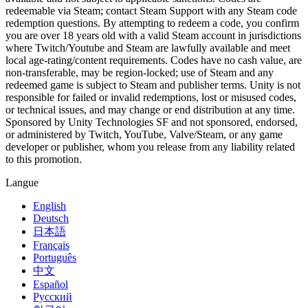
Découvrez plus de 25 plateformes prises en charge par Unity
Atteindre l'excellence opérationnelle
Vous découvrez Unity ? Commencez votre parcours
redeemable via Steam; contact Steam Support with any Steam code
Informations
Rejoignez les développeurs, créateurs et initiés
redemption questions. By attempting to redeem a code, you confirm
LiveOps
Distribution
Guides pratiques
you are over 18 years old with a valid Steam account in jurisdictions
Études de cas
Unity Awards
Informations post-lancement et opérations de jeu en direct
Transformer les expériences en magasin en expériences en ligne
Conseils pratiques et meilleures pratiques
where Twitch/Youtube and Steam are lawfully available and meet
Histoires de succès dans le monde réel
Célébration des créateurs Unity dans le monde entier
Développez
Formation
local age‑rating/content requirements. Codes have no cash value, are
Automobile
non‑transferable, may be region‑locked; use of Steam and any
Guides des meilleures pratiques
Acquisition de nouveaux joueurs
Stimulez l'innovation et les expériences en voiture
Pour les étudiants
redeemed game is subject to Steam and publisher terms. Unity is not
Conseils et astuces d'experts
Faites-vous découvrir et acquérez des utilisateurs mobiles
Voir toutes les industries
Démarrez votre carrière
responsible for failed or invalid redemptions, lost or misused codes,
or technical issues, and may change or end distribution at any time.
Sponsored by Unity Technologies SF and not sponsored, endorsed,
Démos
Achats intégrés
Pour les enseignants
or administered by Twitch, YouTube, Valve/Steam, or any game
Démos, échantillons et éléments de base
Gérer IAP entre les magasins et D2C
Boostez votre enseignement
developer or publisher, whom you release from any liability related
Toutes les ressources
to this promotion.
Nouveautés
Monétisation
Licence d'enseignement subventionnée
Connectez les joueurs avec les bons jeux
Apportez la puissance de Unity à votre institution
Langue
Blog
Faites de la publicité avec Unity
Monétisez avec Unity
Mises à jour, informations et conseils techniques
Cas d’utilisation
English
Certifications
Deutsch
Prouvez votre maîtrise de Unity
Actualités
Jeux mobiles
日本語
Actualités, histoires et centre de presse
Créez et développez des succès mobiles avec Unity
Français
Português
中文
Jeux indépendants
Español
Lancez de grands jeux avec de petites équipes
Русский