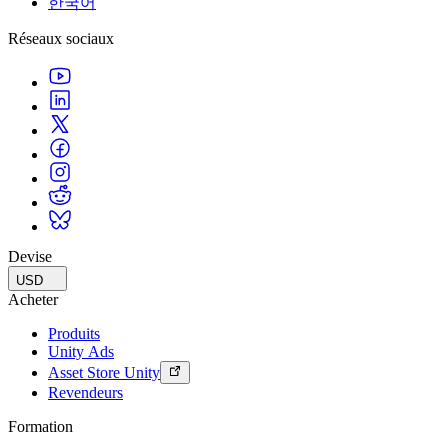
한국어
Jeux XR
Lancez des jeux XR sur plusieurs plateformes
Réseaux sociaux
Jeux multijoueur
Simplifiez le développement de jeux multijoueurs
Devise
USD
Acheter
Produits
Unity Ads
Asset Store Unity
Revendeurs
Formation