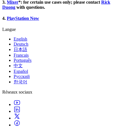
Découvrez plus de 25 plateformes prises en charge par Unity
Atteindre l'excellence opérationnelle
Vous découvrez Unity ? Commencez votre parcours
3.
Mixer
*: for certain use cases only; please contact
Rick
Informations
Rejoignez les développeurs, créateurs et initiés
Duong
with questions.
LiveOps
Distribution
Guides pratiques
Études de cas
Unity Awards
Informations post-lancement et opérations de jeu en direct
Transformer les expériences en magasin en expériences en ligne
Conseils pratiques et meilleures pratiques
4.
PlayStation Now
Histoires de succès dans le monde réel
Célébration des créateurs Unity dans le monde entier
Développez
Formation
Automobile
Langue
Guides des meilleures pratiques
Acquisition de nouveaux joueurs
Stimulez l'innovation et les expériences en voiture
Pour les étudiants
Conseils et astuces d'experts
English
Faites-vous découvrir et acquérez des utilisateurs mobiles
Voir toutes les industries
Démarrez votre carrière
Deutsch
日本語
Démos
Achats intégrés
Pour les enseignants
Français
Démos, échantillons et éléments de base
Gérer IAP entre les magasins et D2C
Boostez votre enseignement
Português
Toutes les ressources
中文
Nouveautés
Monétisation
Licence d'enseignement subventionnée
Español
Connectez les joueurs avec les bons jeux
Apportez la puissance de Unity à votre institution
Русский
Blog
Faites de la publicité avec Unity
Monétisez avec Unity
한국어
Mises à jour, informations et conseils techniques
Cas d’utilisation
Certifications
Prouvez votre maîtrise de Unity
Réseaux sociaux
Actualités
Jeux mobiles
Actualités, histoires et centre de presse
Créez et développez des succès mobiles avec Unity
Jeux indépendants
Lancez de grands jeux avec de petites équipes