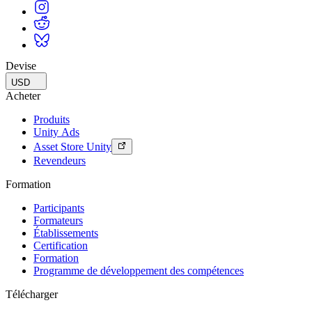
Jeux XR
Lancez des jeux XR sur plusieurs plateformes
Jeux multijoueur
Simplifiez le développement de jeux multijoueurs
Devise
USD
Acheter
Produits
Unity Ads
Asset Store Unity
Revendeurs
Formation
Participants
Formateurs
Établissements
Certification
Formation
Programme de développement des compétences
Télécharger