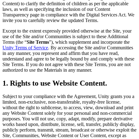
Découvrez plus de 25 plateformes prises en charge par Unity
Atteindre l'excellence opérationnelle
Vous découvrez Unity ? Commencez votre parcours
Content) to clarify the definition of children as per the applicable
Informations
Rejoignez les développeurs, créateurs et initiés
laws, as well as specifying the inclusion of our Content
LiveOps
Distribution
Guides pratiques
Transparency page in compliance with the Digital Services Act. We
Études de cas
Unity Awards
Informations post-lancement et opérations de jeu en direct
Transformer les expériences en magasin en expériences en ligne
Conseils pratiques et meilleures pratiques
invite you to carefully review the updated Terms.
Histoires de succès dans le monde réel
Célébration des créateurs Unity dans le monde entier
Développez
Formation
Except to the extent expressly provided otherwise at the Site, your
Automobile
use of the Site and/or Communities is subject to these Additional
Guides des meilleures pratiques
Acquisition de nouveaux joueurs
Stimulez l'innovation et les expériences en voiture
Pour les étudiants
Terms (the “
Site Terms
”), which supplement and incorporate the
Conseils et astuces d'experts
Faites-vous découvrir et acquérez des utilisateurs mobiles
Voir toutes les industries
Démarrez votre carrière
Unity Terms of Service
. By accessing the Site and/or Communities
in any manner, you represent and affirm that you have read,
Démos
Achats intégrés
Pour les enseignants
understand and agree to be legally bound by and comply with these
Démos, échantillons et éléments de base
Gérer IAP entre les magasins et D2C
Boostez votre enseignement
Site Terms. If you do not agree with these Site Terms, you are not
Toutes les ressources
authorized to use the Materials in any manner.
Nouveautés
Monétisation
Licence d'enseignement subventionnée
Connectez les joueurs avec les bons jeux
Apportez la puissance de Unity à votre institution
1. Rights to use Website Content.
Blog
Faites de la publicité avec Unity
Monétisez avec Unity
Mises à jour, informations et conseils techniques
Cas d’utilisation
Certifications
Subject to your compliance with the Agreement, Unity grants you a
Prouvez votre maîtrise de Unity
limited, non-exclusive, non-transferable, royalty-free license,
Actualités
Jeux mobiles
without the right to sublicense, to access, view, download and print
Actualités, histoires et centre de presse
Créez et développez des succès mobiles avec Unity
any Website Content solely for your personal and non-commercial
purposes. You will not use, copy, adapt, modify, prepare derivative
Jeux indépendants
works based upon, distribute, license, sell, transfer, publicly display,
Lancez de grands jeux avec de petites équipes
publicly perform, transmit, stream, broadcast or otherwise exploit the
Site, Communities, Website Content or User Content, except as