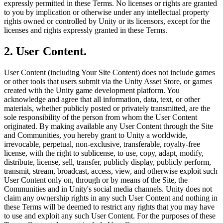
expressly permitted in these Terms. No licenses or rights are granted
Jeux XR
to you by implication or otherwise under any intellectual property
Lancez des jeux XR sur plusieurs plateformes
rights owned or controlled by Unity or its licensors, except for the
licenses and rights expressly granted in these Terms.
Jeux multijoueur
Simplifiez le développement de jeux multijoueurs
2. User Content.
User Content (including Your Site Content) does not include games
or other tools that users submit via the Unity Asset Store, or games
created with the Unity game development platform. You
acknowledge and agree that all information, data, text, or other
materials, whether publicly posted or privately transmitted, are the
sole responsibility of the person from whom the User Content
originated. By making available any User Content through the Site
and Communities, you hereby grant to Unity a worldwide,
irrevocable, perpetual, non-exclusive, transferable, royalty-free
license, with the right to sublicense, to use, copy, adapt, modify,
distribute, license, sell, transfer, publicly display, publicly perform,
transmit, stream, broadcast, access, view, and otherwise exploit such
User Content only on, through or by means of the Site, the
Communities and in Unity's social media channels. Unity does not
claim any ownership rights in any such User Content and nothing in
these Terms will be deemed to restrict any rights that you may have
to use and exploit any such User Content. For the purposes of these