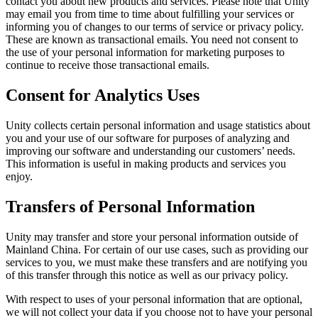
Découvrez plus de 25 plateformes prises en charge par Unity
Atteindre l'excellence opérationnelle
Vous découvrez Unity ? Commencez votre parcours
contact you about new products and services. Please note that Unity
Informations
Rejoignez les développeurs, créateurs et initiés
may email you from time to time about fulfilling your services or
informing you of changes to our terms of service or privacy policy.
LiveOps
Distribution
Guides pratiques
These are known as transactional emails. You need not consent to
Études de cas
Unity Awards
Informations post-lancement et opérations de jeu en direct
Transformer les expériences en magasin en expériences en ligne
Conseils pratiques et meilleures pratiques
the use of your personal information for marketing purposes to
Histoires de succès dans le monde réel
Célébration des créateurs Unity dans le monde entier
Développez
Formation
continue to receive those transactional emails.
Automobile
Guides des meilleures pratiques
Acquisition de nouveaux joueurs
Stimulez l'innovation et les expériences en voiture
Pour les étudiants
Consent for Analytics Uses
Conseils et astuces d'experts
Faites-vous découvrir et acquérez des utilisateurs mobiles
Voir toutes les industries
Démarrez votre carrière
Unity collects certain personal information and usage statistics about
Démos
Achats intégrés
Pour les enseignants
you and your use of our software for purposes of analyzing and
Démos, échantillons et éléments de base
Gérer IAP entre les magasins et D2C
Boostez votre enseignement
improving our software and understanding our customers’ needs.
Toutes les ressources
This information is useful in making products and services you
Nouveautés
Monétisation
Licence d'enseignement subventionnée
enjoy.
Connectez les joueurs avec les bons jeux
Apportez la puissance de Unity à votre institution
Blog
Faites de la publicité avec Unity
Monétisez avec Unity
Transfers of Personal Information
Mises à jour, informations et conseils techniques
Cas d’utilisation
Certifications
Prouvez votre maîtrise de Unity
Unity may transfer and store your personal information outside of
Actualités
Jeux mobiles
Mainland China. For certain of our use cases, such as providing our
Actualités, histoires et centre de presse
Créez et développez des succès mobiles avec Unity
services to you, we must make these transfers and are notifying you
of this transfer through this notice as well as our privacy policy.
Jeux indépendants
Lancez de grands jeux avec de petites équipes
With respect to uses of your personal information that are optional,
we will not collect your data if you choose not to have your personal