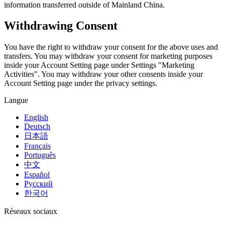
Jeux XR
information transferred outside of Mainland China.
Lancez des jeux XR sur plusieurs plateformes
Withdrawing Consent
Jeux multijoueur
Simplifiez le développement de jeux multijoueurs
You have the right to withdraw your consent for the above uses and
transfers. You may withdraw your consent for marketing purposes
inside your Account Setting page under Settings "Marketing
Activities". You may withdraw your other consents inside your
Account Setting page under the privacy settings.
Langue
English
Deutsch
日本語
Français
Português
中文
Español
Русский
한국어
Réseaux sociaux