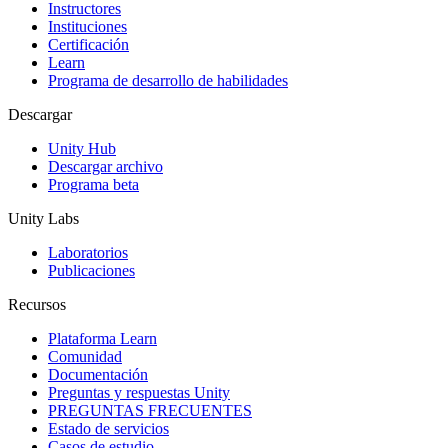
Juegos XR
Instructores
Lanza juegos XR en múltiples plataformas
Instituciones
Certificación
Learn
Juegos multijugador
Programa de desarrollo de habilidades
Simplifica el desarrollo de juegos multijugador
Descargar
Unity Hub
Descargar archivo
Programa beta
Unity Labs
Laboratorios
Publicaciones
Recursos
Plataforma Learn
Comunidad
Documentación
Preguntas y respuestas Unity
PREGUNTAS FRECUENTES
Estado de servicios
Casos de estudio