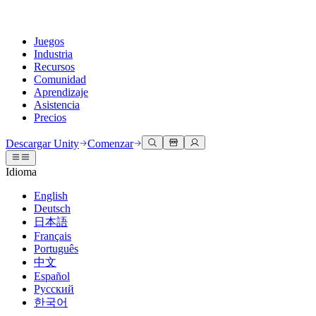
Juegos
Industria
Recursos
Comunidad
Aprendizaje
Asistencia
Precios
Desarrollar
Casos de uso
Biblioteca técnica
Centro de la comunidad
Para todos los niveles
Opciones de soporte
Descargar Unity
Comenzar
Motor de Unity
Colaboración 3D
Documentación
Discusiones
Unity Learn
Obtener ayuda
Idioma
Crea juegos 2D y 3D para cualquier plataforma
Construye y revisa proyectos 3D en tiempo real
Domina las habilidades de Unity de forma gratuita
Ayudándote a tener éxito con Unity
Manuales de usuario oficiales y referencias de API
Discute, resuelve problemas y conéctate
English
Colaboración
Capacitación envolvente
Capacitación profesional
Planes de éxito
Deutsch
Herramientas para desarrolladores
Eventos
Colabora e itera rápidamente con tu equipo
Capacitación en entornos envolventes
Mejora tu equipo con entrenadores de Unity
Alcanza tus metas más rápido con soporte experto
日本語
Versiones de lanzamiento y rastreador de problemas
Eventos globales y locales
Descargar Unity
¿No tienes experiencia con Unity?
Français
Historias de la comunidad
Experiencias del cliente
PREGUNTAS FRECUENTES
Português
Hoja de ruta
Planes y precios
Crea experiencias interactivas en 3D
Primeros pasos
Respuestas a preguntas comunes
中文
Revisar características próximas
Hecho con Unity
Implementar
Industrias
Pon en marcha tu aprendizaje
Español
Presentando a los creadores de Unity
Русский
Contáctanos
Glosario
한국어
Multiplataforma
Fabricación
Rutas esenciales de Unity
Conéctate con nuestro equipo
Biblioteca de términos técnicos
Transmisiones en vivo