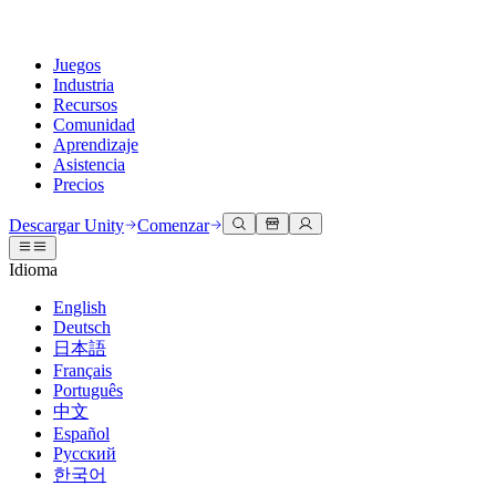
Juegos
Industria
Recursos
Comunidad
Aprendizaje
Asistencia
Precios
Desarrollar
Casos de uso
Biblioteca técnica
Centro de la comunidad
Para todos los niveles
Opciones de soporte
Descargar Unity
Comenzar
Motor de Unity
Colaboración 3D
Documentación
Discusiones
Unity Learn
Obtener ayuda
Idioma
Crea juegos 2D y 3D para cualquier plataforma
Construye y revisa proyectos 3D en tiempo real
Domina las habilidades de Unity de forma gratuita
Ayudándote a tener éxito con Unity
Manuales de usuario oficiales y referencias de API
Discute, resuelve problemas y conéctate
English
Colaboración
Capacitación envolvente
Capacitación profesional
Planes de éxito
Deutsch
Herramientas para desarrolladores
Eventos
Colabora e itera rápidamente con tu equipo
Capacitación en entornos envolventes
Mejora tu equipo con entrenadores de Unity
Alcanza tus metas más rápido con soporte experto
日本語
Versiones de lanzamiento y rastreador de problemas
Eventos globales y locales
Descargar Unity
¿No tienes experiencia con Unity?
Français
Historias de la comunidad
Experiencias del cliente
PREGUNTAS FRECUENTES
Português
Hoja de ruta
Planes y precios
Crea experiencias interactivas en 3D
Primeros pasos
Respuestas a preguntas comunes
中文
Revisar características próximas
Hecho con Unity
Implementar
Industrias
Pon en marcha tu aprendizaje
Español
Presentando a los creadores de Unity
Русский
Contáctanos
Glosario
한국어
Multiplataforma
Fabricación
Rutas esenciales de Unity
Conéctate con nuestro equipo
Biblioteca de términos técnicos
Transmisiones en vivo