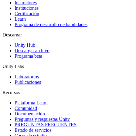
Instructores
Juegos XR
Instituciones
Lanza juegos XR en múltiples plataformas
Certificación
Learn
Programa de desarrollo de habilidades
Juegos multijugador
Simplifica el desarrollo de juegos multijugador
Descargar
Unity Hub
Descargar archivo
Programa beta
Unity Labs
Laboratorios
Publicaciones
Recursos
Plataforma Learn
Comunidad
Documentación
Preguntas y respuestas Unity
PREGUNTAS FRECUENTES
Estado de servicios
Casos de estudio