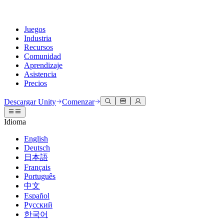
Juegos
Industria
Recursos
Comunidad
Aprendizaje
Asistencia
Precios
Desarrollar
Casos de uso
Biblioteca técnica
Centro de la comunidad
Para todos los niveles
Opciones de soporte
Descargar Unity
Comenzar
Motor de Unity
Colaboración 3D
Documentación
Discusiones
Unity Learn
Obtener ayuda
Idioma
Crea juegos 2D y 3D para cualquier plataforma
Construye y revisa proyectos 3D en tiempo real
Domina las habilidades de Unity de forma gratuita
Ayudándote a tener éxito con Unity
Manuales de usuario oficiales y referencias de API
Discute, resuelve problemas y conéctate
English
Colaboración
Capacitación envolvente
Capacitación profesional
Planes de éxito
Deutsch
Herramientas para desarrolladores
Eventos
Colabora e itera rápidamente con tu equipo
Capacitación en entornos envolventes
Mejora tu equipo con entrenadores de Unity
Alcanza tus metas más rápido con soporte experto
日本語
Versiones de lanzamiento y rastreador de problemas
Eventos globales y locales
Descargar Unity
¿No tienes experiencia con Unity?
Français
Historias de la comunidad
Experiencias del cliente
PREGUNTAS FRECUENTES
Português
Hoja de ruta
Planes y precios
Crea experiencias interactivas en 3D
Primeros pasos
Respuestas a preguntas comunes
中文
Revisar características próximas
Hecho con Unity
Implementar
Industrias
Pon en marcha tu aprendizaje
Español
Presentando a los creadores de Unity
Русский
Contáctanos
Glosario
한국어
Multiplataforma
Fabricación
Rutas esenciales de Unity
Conéctate con nuestro equipo
Biblioteca de términos técnicos
Transmisiones en vivo