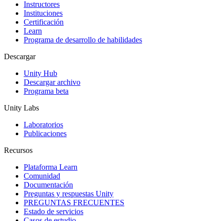
Instructores
Juegos XR
Instituciones
Lanza juegos XR en múltiples plataformas
Certificación
Learn
Programa de desarrollo de habilidades
Juegos multijugador
Simplifica el desarrollo de juegos multijugador
Descargar
Unity Hub
Descargar archivo
Programa beta
Unity Labs
Laboratorios
Publicaciones
Recursos
Plataforma Learn
Comunidad
Documentación
Preguntas y respuestas Unity
PREGUNTAS FRECUENTES
Estado de servicios
Casos de estudio