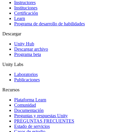
Instructores
Juegos XR
Instituciones
Lanza juegos XR en múltiples plataformas
Certificación
Learn
Programa de desarrollo de habilidades
Juegos multijugador
Simplifica el desarrollo de juegos multijugador
Descargar
Unity Hub
Descargar archivo
Programa beta
Unity Labs
Laboratorios
Publicaciones
Recursos
Plataforma Learn
Comunidad
Documentación
Preguntas y respuestas Unity
PREGUNTAS FRECUENTES
Estado de servicios
Casos de estudio