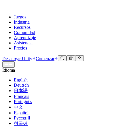
Juegos
Industria
Recursos
Comunidad
Aprendizaje
Asistencia
Precios
Desarrollar
Casos de uso
Biblioteca técnica
Centro de la comunidad
Para todos los niveles
Opciones de soporte
Descargar Unity
Comenzar
Motor de Unity
Colaboración 3D
Documentación
Discusiones
Unity Learn
Obtener ayuda
Idioma
Crea juegos 2D y 3D para cualquier plataforma
Construye y revisa proyectos 3D en tiempo real
Domina las habilidades de Unity de forma gratuita
Ayudándote a tener éxito con Unity
Manuales de usuario oficiales y referencias de API
Discute, resuelve problemas y conéctate
English
Colaboración
Capacitación envolvente
Capacitación profesional
Planes de éxito
Deutsch
Herramientas para desarrolladores
Eventos
Colabora e itera rápidamente con tu equipo
Capacitación en entornos envolventes
Mejora tu equipo con entrenadores de Unity
Alcanza tus metas más rápido con soporte experto
日本語
Versiones de lanzamiento y rastreador de problemas
Eventos globales y locales
Descargar Unity
¿No tienes experiencia con Unity?
Français
Historias de la comunidad
Experiencias del cliente
PREGUNTAS FRECUENTES
Português
Hoja de ruta
Planes y precios
Crea experiencias interactivas en 3D
Primeros pasos
Respuestas a preguntas comunes
中文
Revisar características próximas
Hecho con Unity
Implementar
Industrias
Pon en marcha tu aprendizaje
Español
Presentando a los creadores de Unity
Русский
Contáctanos
Glosario
한국어
Multiplataforma
Fabricación
Rutas esenciales de Unity
Conéctate con nuestro equipo
Biblioteca de términos técnicos
Transmisiones en vivo