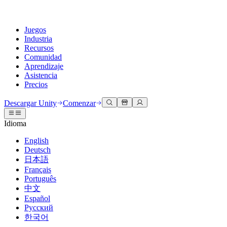
Juegos
Industria
Recursos
Comunidad
Aprendizaje
Asistencia
Precios
Desarrollar
Casos de uso
Biblioteca técnica
Centro de la comunidad
Para todos los niveles
Opciones de soporte
Descargar Unity
Comenzar
Motor de Unity
Colaboración 3D
Documentación
Discusiones
Unity Learn
Obtener ayuda
Idioma
Crea juegos 2D y 3D para cualquier plataforma
Construye y revisa proyectos 3D en tiempo real
Domina las habilidades de Unity de forma gratuita
Ayudándote a tener éxito con Unity
Manuales de usuario oficiales y referencias de API
Discute, resuelve problemas y conéctate
English
Colaboración
Capacitación envolvente
Capacitación profesional
Planes de éxito
Deutsch
Herramientas para desarrolladores
Eventos
Colabora e itera rápidamente con tu equipo
Capacitación en entornos envolventes
Mejora tu equipo con entrenadores de Unity
Alcanza tus metas más rápido con soporte experto
日本語
Versiones de lanzamiento y rastreador de problemas
Eventos globales y locales
Descargar Unity
¿No tienes experiencia con Unity?
Français
Historias de la comunidad
Experiencias del cliente
PREGUNTAS FRECUENTES
Português
Hoja de ruta
Planes y precios
Crea experiencias interactivas en 3D
Primeros pasos
Respuestas a preguntas comunes
中文
Revisar características próximas
Hecho con Unity
Implementar
Industrias
Pon en marcha tu aprendizaje
Español
Presentando a los creadores de Unity
Русский
Contáctanos
Glosario
한국어
Multiplataforma
Fabricación
Rutas esenciales de Unity
Conéctate con nuestro equipo
Biblioteca de términos técnicos
Transmisiones en vivo