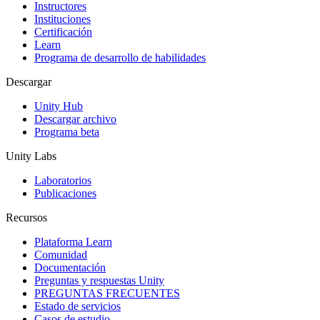
Juegos XR
Instructores
Lanza juegos XR en múltiples plataformas
Instituciones
Certificación
Learn
Juegos multijugador
Programa de desarrollo de habilidades
Simplifica el desarrollo de juegos multijugador
Descargar
Unity Hub
Descargar archivo
Programa beta
Unity Labs
Laboratorios
Publicaciones
Recursos
Plataforma Learn
Comunidad
Documentación
Preguntas y respuestas Unity
PREGUNTAS FRECUENTES
Estado de servicios
Casos de estudio